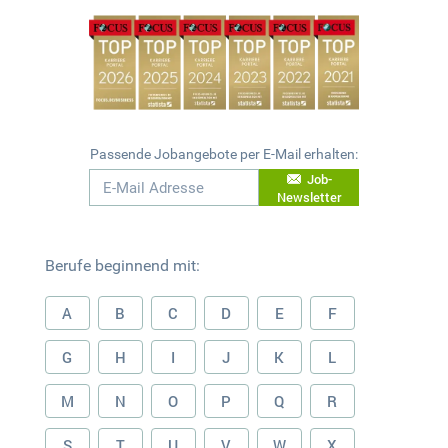
Passende Jobangebote per E-Mail erhalten:
Job-
Newsletter
Berufe beginnend mit:
A
B
C
D
E
F
G
H
I
J
K
L
M
N
O
P
Q
R
S
T
U
V
W
X