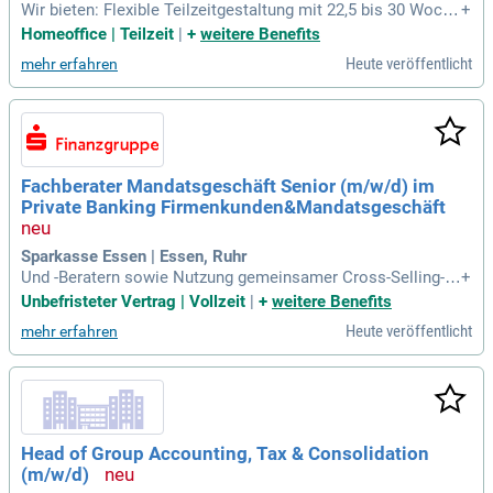
Wir bieten: Flexible Teilzeitgestaltung mit 22,5 bis 30 Woche
+
nstunden; Hybrid Working mit hohem Homeoffice-Anteil (c
Homeoffice | Teilzeit
|
+
weitere Benefits
a. 40%); Spannende nationale und internationale HR-IT-Proje
Heute veröffentlicht
mehr erfahren
kte; Eigenverantwortliches Arbeiten mit großem Gestaltung
sspielraum; Moderne
Fachberater Mandatsgeschäft Senior (m/w/d) im
Private Banking Firmenkunden&Mandatsgeschäft
Sparkasse Essen | Essen, Ruhr
Und -Beratern sowie Nutzung gemeinsamer Cross-Selling-P
+
otenziale; Mitwirkung an der Weiterentwicklung unseres Lei
Unbefristeter Vertrag | Vollzeit
|
+
weitere Benefits
stungsangebots sowie der fachlichen Ausgestaltung des Be
Heute veröffentlicht
mehr erfahren
reichs Private Banking Firmenkunden & Mandatsgeschäft.
Head of Group Accounting, Tax & Consolidation
(m/w/d)