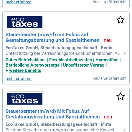
Heute veröffentlicht
mehr erfahren
nzt durch Erfahrung mit DATEV und MS Office. Wir suchen s
orgfältige, strukturierte und eigenverantwortliche Teamspiel
er, die Freude am Mandantenkontakt haben. Neben 30 Tage
n Urlaub bieten wir dir zahlreiche Fort- und Weiterbildungsm
öglichkeiten sowie betriebliche Altersvorsorge. Entfalte dei
n Potenzial und entwickle dich im dynamischen Umfeld der
Steuerberater (m/w/d) mit Fokus auf
Steuerberatung weiter!
Gestaltungsberatung und Spezialthemen
EcoTaxes GmbH, Steuerberatungsgesellschaft | Berlin
Unterstützung bei Verrechnungspreisdokumentationen, APA
+
Anträgen; Erstellung von Selbstanzeigen; steuerliche Vertra
Gutes Betriebsklima | Flexible Arbeitszeiten | Homeoffice |
gsgestaltung; Auf Wunsch Erstellung von Jahresabschlüsse
Betriebliche Altersvorsorge | Unbefristeter Vertrag
|
n (insbesondere für Kapitalgesellschaften).
+
weitere Benefits
Heute veröffentlicht
mehr erfahren
Steuerberater (m/w/d) Mit Fokus Auf
Gestaltungsberatung Und Spezialthemen
EcoTaxes GmbH, Steuerberatungsgesellschaft | Mitte
Sie sind Steuerberater (m/w/d) und suchen eine Kanzlei, in d
+