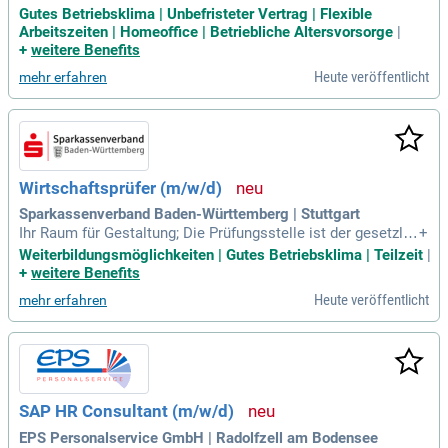
Versorgungsunternehmen erfolgreich zu machen und ihre H
Gutes Betriebsklima | Unbefristeter Vertrag | Flexible
andlungsfähigkeit und Gestaltungskraft abzusichern.
Arbeitszeiten | Homeoffice | Betriebliche Altersvorsorge
|
+
weitere Benefits
Heute veröffentlicht
mehr erfahren
Wirtschaftsprüfer (m/w/d)
Sparkassenverband Baden-Württemberg | Stuttgart
Ihr Raum für Gestaltung; Die Prüfungsstelle ist der gesetzlic
+
he Abschlussprüfer der Sparkassen in Baden-Württemberg
Weiterbildungsmöglichkeiten | Gutes Betriebsklima | Teilzeit
|
mit einem vielseitigen und verantwortungsvollen Aufgabeng
+
weitere Benefits
ebiet.
Heute veröffentlicht
mehr erfahren
SAP HR Consultant (m/w/d)
EPS Personalservice GmbH | Radolfzell am Bodensee