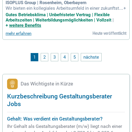
ISOPLUS Group | Rosenheim, Oberbayern
Wir bieten ein kollegiales Arbeitsumfeld in einer zukunftsträ
+
chtigen Branche mit Gestaltungsspielraum und kurzen Ents
Gutes Betriebsklima | Unbefristeter Vertrag | Flexible
cheidungswegen.
Arbeitszeiten | Weiterbildungsmöglichkeiten | Vollzeit
|
+
weitere Benefits
Heute veröffentlicht
mehr erfahren
1
2
3
4
5
nächste
Das Wichtigste in Kürze
Kurzbeschreibung Gestaltungsberater
Jobs
Gehalt: Was verdient ein Gestaltungsberater?
Ihr Gehalt als Gestaltungsberater (m/w) liegt nach einer