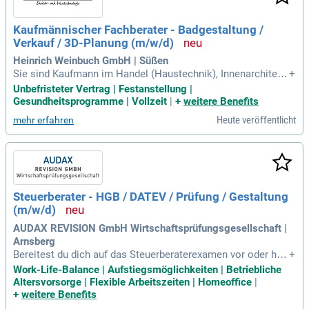
Kaufmännischer Fachberater - Badgestaltung /
Verkauf / 3D-Planung (m/w/d)
Heinrich Weinbuch GmbH | Süßen
Sie sind Kaufmann im Handel (Haustechnik), Innenarchitekt
+
oder Anlagenmechaniker (SHK) mit kaufmännischer Erfahru
Unbefristeter Vertrag | Festanstellung |
ng? Wenn Sie bereits Berufserfahrung in der Bad- und Sanitä
Gesundheitsprogramme | Vollzeit
|
+
weitere Benefits
rbranche haben und sich mit gängigen Produkten auskenne
Heute veröffentlicht
mehr erfahren
n, sind Sie genau richtig. Idealerweise haben Sie Erfahrung
mit 3D-Planungssoftware – eine Einarbeitung ist jedoch mö
glich. Ihre freundliche und verbindliche Art ermöglicht es Ihn
en, Kund:innen kompetent und kreativ zu beraten. Sie arbeit
en selbstständig, sind flexibles Teammitglied und kommuni
zieren verhandlungssicher auf Deutsch. Genießen Sie einen
Steuerberater - HGB / DATEV / Prüfung / Gestaltung
unbefristeten Arbeitsvertrag und einen zukunftssicheren Arb
(m/w/d)
eitsplatz in Festanstellung bei uns.
AUDAX REVISION GmbH Wirtschaftsprüfungsgesellschaft |
Arnsberg
Bereitest du dich auf das Steuerberaterexamen vor oder has
+
t du es bereits bestanden? Wenn du zudem über erste Beruf
Work-Life-Balance | Aufstiegsmöglichkeiten | Betriebliche
serfahrung in der Steuerberatung oder Wirtschaftsprüfung v
Altersvorsorge | Flexible Arbeitszeiten | Homeoffice
|
erfügst, bist du hier genau richtig. Gute Kenntnisse im Hand
+
weitere Benefits
els- und Steuerrecht sind Voraussetzung, idealerweise ergä