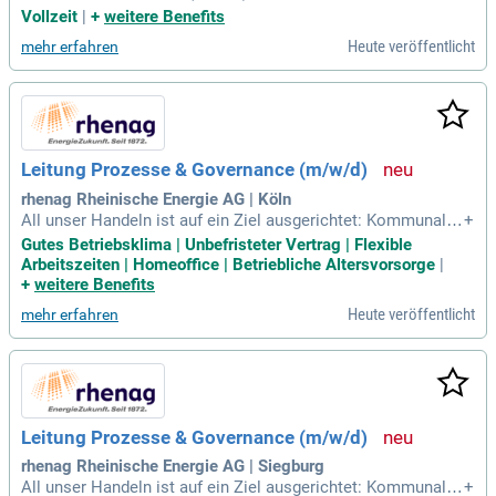
er Ihre fachliche Expertise wirklich geschätzt wird?
Vollzeit
|
+
weitere Benefits
Heute veröffentlicht
mehr erfahren
Leitung Prozesse & Governance (m/w/d)
rhenag Rheinische Energie AG | Köln
All unser Handeln ist auf ein Ziel ausgerichtet: Kommunale
+
Versorgungsunternehmen erfolgreich zu machen und ihre H
Gutes Betriebsklima | Unbefristeter Vertrag | Flexible
andlungsfähigkeit und Gestaltungskraft abzusichern.
Arbeitszeiten | Homeoffice | Betriebliche Altersvorsorge
|
+
weitere Benefits
Heute veröffentlicht
mehr erfahren
Leitung Prozesse & Governance (m/w/d)
rhenag Rheinische Energie AG | Siegburg
All unser Handeln ist auf ein Ziel ausgerichtet: Kommunale
+