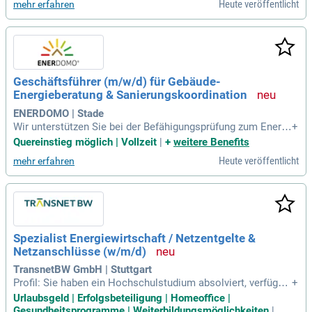
Heute veröffentlicht
mehr erfahren
Hilfe die "Qualifikationsprüfung Energieberatung" erfolgreich
ablegen.
Geschäftsführer (m/w/d) für Gebäude-
Energieberatung & Sanierungskoordination
ENERDOMO | Stade
Wir unterstützen Sie bei der Befähigungsprüfung zum Energi
+
eberater. Quereinsteiger: Selbst wenn Sie kein Handwerksm
Quereinstieg möglich | Vollzeit
|
+
weitere Benefits
eister, Ingenieur oder Architekt sind, können Sie mit unserer
Heute veröffentlicht
mehr erfahren
Hilfe die "Qualifikationsprüfung Energieberatung" erfolgreich
ablegen.
Spezialist Energiewirtschaft / Netzentgelte &
Netzanschlüsse (w/m/d)
TransnetBW GmbH | Stuttgart
Profil: Sie haben ein Hochschulstudium absolviert, verfügen
+
über mehrere Jahre Berufserfahrung innerhalb der Energiewi
Urlaubsgeld | Erfolgsbeteiligung | Homeoffice |
rtschaft und besitzen idealerweise eine Promotion mit ener
Gesundheitsprogramme | Weiterbildungsmöglichkeiten
|