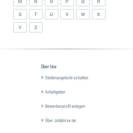
M
N
O
P
Q
R
S
T
U
V
W
X
Y
Z
Über Uns
Stellenangebote schalten
Arbeitgeber
Bewerberprofil anlegen
Über Jobbörse.de