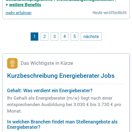
giewirtschaftlichem Bezug.
+
weitere Benefits
Heute veröffentlicht
mehr erfahren
1
2
3
4
5
nächste
Das Wichtigste in Kürze
Kurzbeschreibung Energieberater Jobs
Gehalt: Was verdient ein Energieberater?
Ihr Gehalt als Energieberater (m/w) liegt nach einer
entsprechenden Ausbildung bei 3.030 € bis 3.730 € pro
Monat.
In welchen Branchen findet man Stellenangebote als
Energieberater?