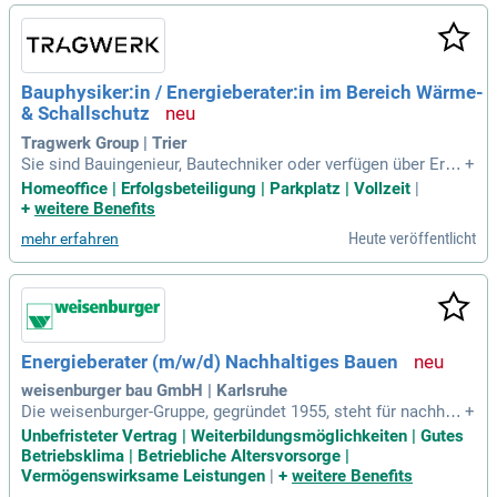
hein der Klasse B und ein sicherer Umgang mit MS Office. P
rofitiere von 30 Tagen Urlaub, pünktlicher Bezahlung sowie a
ttraktiven Zusatzleistungen wie Weihnachts- und Urlaubsgel
d!
Bauphysiker:in / Energieberater:in im Bereich Wärme-
& Schallschutz
Tragwerk Group | Trier
Sie sind Bauingenieur, Bautechniker oder verfügen über Erfa
+
hrung in Bauphysik? Wir suchen einen präzisen Teamplayer,
Homeoffice | Erfolgsbeteiligung | Parkplatz | Vollzeit
|
der Freude am Kundenkontakt hat. In unserem modernen Ar
+
weitere Benefits
beitsumfeld gestalten Sie Ihre Arbeitszeiten flexibel und pro
Heute veröffentlicht
mehr erfahren
fitieren von Home Office. Regelmäßige Firmenevents förder
n den Zusammenhalt in unserem tollen Team. Zudem honor
ieren wir Ihre Leistung mit einem attraktiven Bonus und biet
en eine gute Verkehrsanbindung sowie Parkmöglichkeiten.
Werden Sie Teil unserer offenen Kommunikation und kurzen
Abstimmungswege!
Energieberater (m/w/d) Nachhaltiges Bauen
weisenburger bau GmbH | Karlsruhe
Die weisenburger-Gruppe, gegründet 1955, steht für nachhalt
+
igen Bau und innovative Lösungen. Mit über 650 Mitarbeiter
Unbefristeter Vertrag | Weiterbildungsmöglichkeiten | Gutes
n erzielen wir eine beeindruckende Gesamtleistung von 500
Betriebsklima | Betriebliche Altersvorsorge |
Millionen Euro. Jährlich realisieren wir mehr als 3.000 Wohn
Vermögenswirksame Leistungen
|
+
weitere Benefits
- und Gewerbeeinheiten, darunter Pflegeeinrichtungen, Hotel