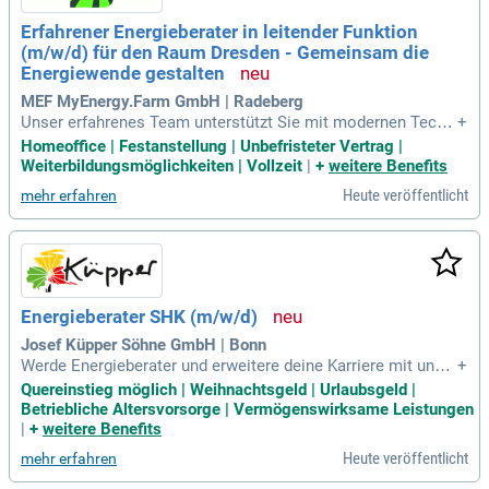
Erfahrener Energieberater in leitender Funktion
(m/w/d) für den Raum Dresden - Gemeinsam die
Energiewende gestalten
MEF MyEnergy.Farm GmbH | Radeberg
Unser erfahrenes Team unterstützt Sie mit modernen Techn
+
ologien, um nachhaltige Energiekonzepte zu entwickeln. Wir
Homeoffice | Festanstellung | Unbefristeter Vertrag |
legen großen Wert auf neutrale und unabhängige Beratung, u
Weiterbildungsmöglichkeiten | Vollzeit
|
+
weitere Benefits
m individuelle Lösungen zu gewährleisten. In der Region Sa
Heute veröffentlicht
mehr erfahren
chsen führen wir eigenständig Akquise-Gespräche und Vertr
iebsaktivitäten durch, um neue Kunden zu gewinnen. Darübe
r hinaus erstellen wir maßgeschneiderte Energiekonzepte u
nd Angebote, die genau auf die Bedürfnisse unserer Kunden
zugeschnitten sind. Bei der Vor-Ort-Datenaufnahme erfasse
n wir relevante Gebäudedaten für eine präzise energetische
Energieberater SHK (m/w/d)
Analyse. Unsere enge Zusammenarbeit mit dem Back-Office
ermöglicht eine umfassende Projektkoordination und effekt
Josef Küpper Söhne GmbH | Bonn
ive Umsetzung.
Werde Energieberater und erweitere deine Karriere mit unser
+
er berufsbegleitenden Weiterbildung! Wir suchen motivierte
Quereinstieg möglich | Weihnachtsgeld | Urlaubsgeld |
Persönlichkeiten, die eigenverantwortlich und lösungsorient
Betriebliche Altersvorsorge | Vermögenswirksame Leistungen
iert arbeiten. Du zeichnest dich durch ein sicheres, kompete
|
+
weitere Benefits
ntes Auftreten am Telefon und im persönlichen Kontakt au
Heute veröffentlicht
mehr erfahren
s. Ebenso bringst du Engagement mit und bist bereit, Teil un
seres Teams zu werden. Voraussetzungen sind ein Führersc