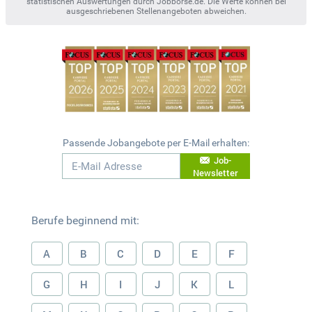
statistischen Auswertungen durch Jobbörse.de. Die Werte können bei
ausgeschriebenen Stellenangeboten abweichen.
Passende Jobangebote per E-Mail erhalten:
Job-
Newsletter
Berufe beginnend mit:
A
B
C
D
E
F
G
H
I
J
K
L