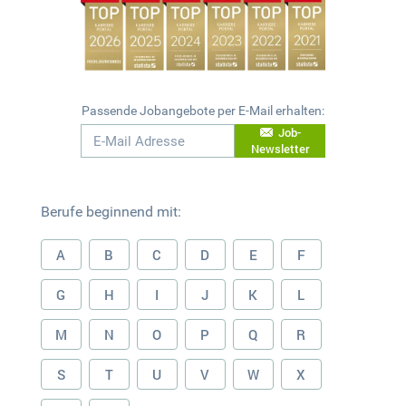
Passende Jobangebote per E-Mail erhalten:
Job-
Newsletter
Berufe beginnend mit:
A
B
C
D
E
F
G
H
I
J
K
L
M
N
O
P
Q
R
S
T
U
V
W
X