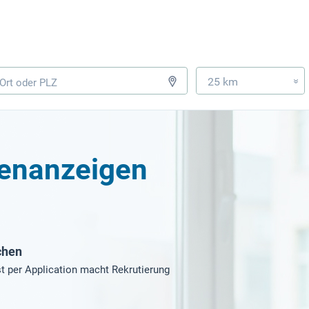
25 km
»
lenanzeigen
chen
t per Application macht Rekrutierung