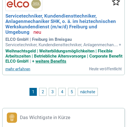
Servicetechniker, Kundendiensttechniker,
Anlagenmechaniker SHK, o. ä. im heiztechnischen
Werkskundendienst (m/w/d) Freiburg und
Umgebung
ELCO GmbH | Freiburg im Breisgau
Servicetechniker, Kundendiensttechniker, Anlagenmechanik
+
er SHK, o. ä. im heiztechnischen Werkskundendienst
Weihnachtsgeld | Weiterbildungsmöglichkeiten | Flexible
(m⁠/⁠w⁠/⁠d) Freiburg und Umgebung: Gebiet Freiburg und Umge
Arbeitszeiten | Betriebliche Altersvorsorge | Corporate Benefit
bung.
ELCO GmbH
|
+
weitere Benefits
Heute veröffentlicht
mehr erfahren
1
2
3
4
5
nächste
Das Wichtigste in Kürze