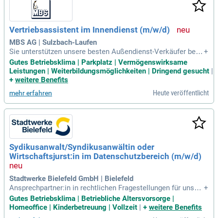
Vertriebsassistent im Innendienst (m/w/d)
MBS AG | Sulzbach-Laufen
Sie unterstützen unsere besten Außendienst-Verkäufer bei d
+
er Sicherstellung der Kundenzufriedenheit und sind Ansprec
Gutes Betriebsklima | Parkplatz | Vermögenswirksame
hpartner im Tagesgeschäft. Sie sind für die Vor- und Nachbe
Leistungen | Weiterbildungsmöglichkeiten | Dringend gesucht
|
reitung von Verkäufen verantwortlich.
+
weitere Benefits
Heute veröffentlicht
mehr erfahren
Sydikusanwalt/Syndikusanwältin oder
Wirtschaftsjurst:in im Datenschutzbereich (m/w/d)
Stadtwerke Bielefeld GmbH | Bielefeld
Ansprechpartner:in in rechtlichen Fragestellungen für unser
+
e vielfältigen Geschäftsfelder; Relevante Gesetzesänderung
Gutes Betriebsklima | Betriebliche Altersvorsorge |
en, rechtlicher Rahmenbedingungen und Rechtsprechung so
Homeoffice | Kinderbetreuung | Vollzeit
|
+
weitere Benefits
wie Ableitung und Umsetzung erforderlicher Maßnahmen zu