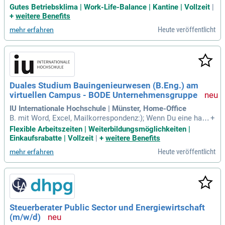
äge aus dem Bereich unserer Firmenkund*innen mit dem Sc
Gutes Betriebsklima | Work-Life-Balance | Kantine | Vollzeit
|
hwerpunkt auf Kontoführung, Kartengeschäft, Online Bankin
+
weitere Benefits
g sowie Zahlungsverkehr.
Heute veröffentlicht
mehr erfahren
Duales Studium Bauingenieurwesen (B.Eng.) am
virtuellen Campus - BODE Unternehmensgruppe
IU Internationale Hochschule | Münster, Home-Office
B. mit Word, Excel, Mailkorrespondenz:); Wenn Du eine hand
+
werkliche oder technische Ausbildung mitbringst, freuen wir
Flexible Arbeitszeiten | Weiterbildungsmöglichkeiten |
uns total und können Dir eine noch schnellere Lernkurve ver
Einkaufsrabatte | Vollzeit
|
+
weitere Benefits
sprechen; Du sprichst gerne und selbstsicher mit anderen M
Heute veröffentlicht
mehr erfahren
enschen (z.
Steuerberater Public Sector und Energiewirtschaft
(m/w/d)