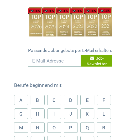
Passende Jobangebote per E-Mail erhalten:
Job-
Newsletter
Berufe beginnend mit:
A
B
C
D
E
F
G
H
I
J
K
L
M
N
O
P
Q
R