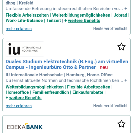
dhpg | Krefeld
Umfassende Betreuung in steuerrechtlichen Bereichen von
+
Unternehmen unterschiedlicher Rechtsformen und Branche
Flexible Arbeitszeiten | Weiterbildungsmöglichkeiten | Jobrad |
n, mit einem Schwerpunkt in den Bereichen Public Sector un
Work-Life-Balance | Teilzeit
|
+
weitere Benefits
d Energiewirtschaft; Eigenverantwortliche Organisation, Dur
Heute veröffentlicht
mehr erfahren
chführung und Nachbereitung
Duales Studium Elektrotechnik (B.Eng.) am virtuellen
Campus - Ingenieurbüro Otto & Partner
IU Internationale Hochschule | Hamburg, Home-Office
Du lernst aktuelle Normen und technische Richtlinien kenne
+
n und baust dein Wissen in der Elektro- und Gebäudetechnik
Weiterbildungsmöglichkeiten | Flexible Arbeitszeiten |
kontinuierlich aus.
Homeoffice | Familienfreundlich | Einkaufsrabatte
|
+
weitere Benefits
Heute veröffentlicht
mehr erfahren