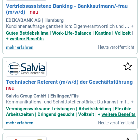
Vertriebsassistenz Banking - Bankkaufmann/-frau
(m/w/d)
EDEKABANK AG | Hamburg
Kundinnenaufträge ganzheitlich: Eigenverantwortlich und vol
+
lumfänglich kümmerst Du Dich um Aufträge unserer Firmen
Gutes Betriebsklima | Work-Life-Balance | Kantine | Vollzeit
|
kundinnen mit Schwerpunkten in Kontoführung, Kartengesch
+
weitere Benefits
äft, Online Banking und Zahlungsverkehr und stellst eine qu
Heute veröffentlicht
mehr erfahren
alitativ hochwertige
Technischer Referent (m/w/d) der Geschäftsführung
Salvia Group GmbH | Eislingen/Fils
Kommunikations- und Schnittstellenstärke: Du kannst mit u
+
nterschiedlichen Ansprechpartnern auf Augenhöhe kommun
Vermögenswirksame Leistungen | Arbeitskleidung | Flexible
izieren – von der Geschäftsführung über Projekt- und Bauleit
Arbeitszeiten | Dringend gesucht | Vollzeit
|
+
weitere Benefits
ungen bis hin zu kaufmännischen und technischen Fachbere
Heute veröffentlicht
mehr erfahren
ichen.