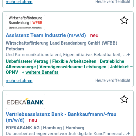
Heute veröffentlicht
mehr erfahren
r Gewährleistung der Rechtskonformität
Assistenz Team Industrie (m/w/d)
Wirtschaftsförderung Land Brandenburg GmbH (WFBB) |
Potsdam
Und Kommunikationstalent, Eigeninitiative, Belastbarkeit, T
+
eamorientierung; Erfahrungen in DATEV oder ähnlichen Bud
Unbefristeter Vertrag | Flexible Arbeitszeiten | Betriebliche
getmanagement-Systemen sind von Vorteil; Erfahrungen in
Altersvorsorge | Vermögenswirksame Leistungen | Jobticket –
der vergaberechtskonformen Beschaffung und in der Begleit
ÖPNV
|
+
weitere Benefits
ung von Aufträgen sind
Heute veröffentlicht
mehr erfahren
Vertriebsassistenz Bank - Bankkaufmann/-frau
(m/w/d)
EDEKABANK AG | Hamburg | Hamburg
Du bearbeitest eigenverantwortlich digitale Kund*innenauftr
+