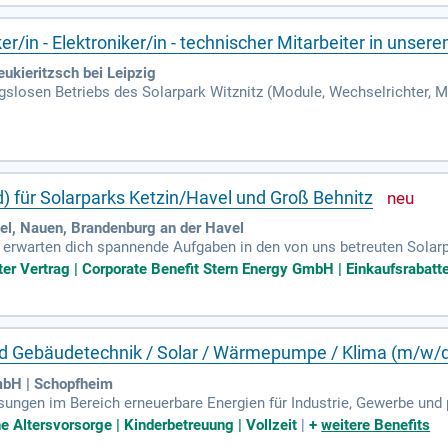
ür nachhaltige Energie!
iker/in - Elektroniker/in - technischer Mitarbeiter in unse
ukieritzsch bei Leipzig
ngslosen Betriebs des Solarpark Witznitz (Module, Wechselrichter,
ein, der unser Team bei der Wartung und Instandhaltung der elektris
) für Solarparks Ketzin/Havel und Groß Behnitz
el, Nauen, Brandenburg an der Havel
 erwarten dich spannende Aufgaben in den von uns betreuten Solarpa
standsetzung.
ter Vertrag | Corporate Benefit Stern Energy GmbH | Einkaufsrabatte 
und Gebäudetechnik / Solar / Wärmepumpe / Klima (m/w/
mbH | Schopfheim
ungen im Bereich erneuerbare Energien für Industrie, Gewerbe und
ssen die fachgerechte Installation von Photovoltaikanlagen und W
e Altersvorsorge | Kinderbetreuung | Vollzeit
|
+
weitere Benefits
teme vor Ort. Regelmäßige Wartungen sichern den langfristigen Bet