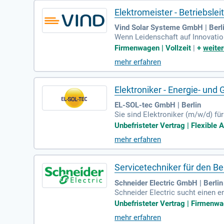
Elektromeister - Betriebsle
Vind Solar Systeme GmbH | Berl
Wenn Leidenschaft auf Innovation
zern, transparent und zugänglic
Firmenwagen | Vollzeit
|
+
weiter
en plant und umsetzt. Nutze dein
mehr erfahren
sind die Schlüssel zu deinem Bei
Elektroniker - Energie- und
EL-SOL-tec GmbH | Berlin
Sie sind Elektroniker (m/w/d) f
m Bereich erneuerbare Energien.
Unbefristeter Vertrag | Flexible 
ausforderungen bei Kunden vor Or
mehr erfahren
nen einen sicheren, unbefristeten
Profitieren Sie von individuellen
Servicetechniker für den B
Schneider Electric GmbH | Berlin
Schneider Electric sucht einen e
est Teil eines innovativen Teams
Unbefristeter Vertrag | Firmenwa
tet in Vollzeit (40 Std./Woche) 
mehr erfahren
mit überregionalen Einsätzen auc