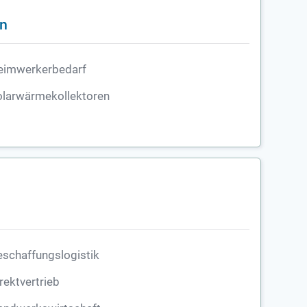
en
eimwerkerbedarf
olarwärmekollektoren
schaffungslogistik
rektvertrieb