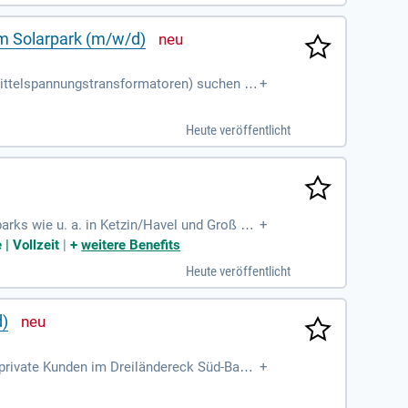
rem Solarpark (m/w/d)
 Mittelspannungstransformatoren) suchen wi
+
chen Anlagen
Heute veröffentlicht
rks wie u. a. in Ketzin/Havel und Groß Be
+
| Vollzeit
|
+
weitere Benefits
Heute veröffentlicht
d)
 private Kunden im Dreiländereck Süd-Bade
+
ärmepumpen. Zudem garantieren wir die rei
rieb und die Effizienz der Anlagen. Durch