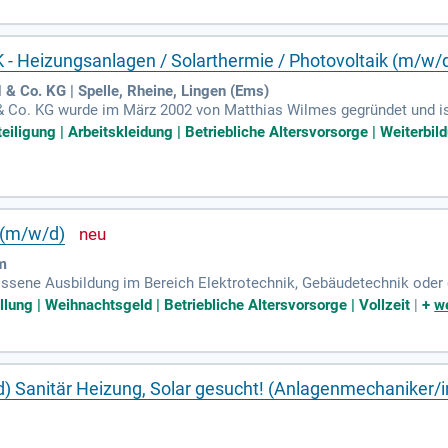
stellen wir hohe technische Standards und Qualität sicher. Unser 
ce, während wir als zentrale Ansprechperson für Kunden und Nach
- Heizungsanlagen / Solarthermie / Photovoltaik (m/w/
Co. KG | Spelle, Rheine, Lingen (Ems)
Co. KG wurde im März 2002 von Matthias Wilmes gegründet und ist 
teiligung | Arbeitskleidung | Betriebliche Altersvorsorge | Weiterbi
m (m/w/d)
m
lossene Ausbildung im Bereich Elektrotechnik, Gebäudetechnik oder e
rtlich im Büro sowie auf Baustellen; Du trittst freundlich und profes
llung | Weihnachtsgeld | Betriebliche Altersvorsorge | Vollzeit
|
+
we
Sanitär Heizung, Solar gesucht! (Anlagenmechaniker/in 