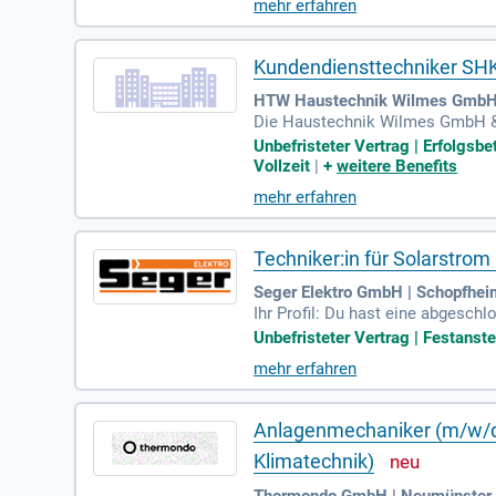
mehr erfahren
präzise Messungen nach DIN/VDE 
erwachung der Anlagenperforman
Kundendiensttechniker SHK 
HTW Haustechnik Wilmes GmbH & 
Die Haustechnik Wilmes GmbH & 
e tätig.
Unbefristeter Vertrag | Erfolgsbe
Vollzeit
|
+
weitere Benefits
mehr erfahren
Techniker:in für Solarstro
Seger Elektro GmbH | Schopfhei
Ihr Profil: Du hast eine abgesch
st strukturiert und eigenverantwo
Unbefristeter Vertrag | Festanste
mehr erfahren
Anlagenmechaniker (m/w/d) 
Klimatechnik)
Thermondo GmbH | Neumünster