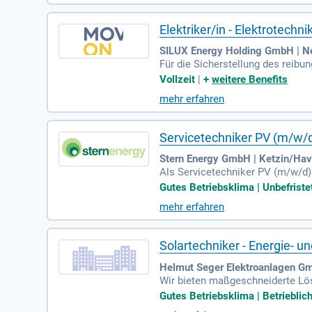
ner. Werde Teil unserer Mission f
Elektriker/in - Elektrotechn
SILUX Energy Holding GmbH | Ne
Für die Sicherstellung des reibu
r einen Elektriker mit Führersch
Vollzeit
|
+
weitere Benefits
mehr erfahren
Servicetechniker PV (m/w/d
Stern Energy GmbH | Ketzin/Hav
Als Servicetechniker PV (m/w/d)
hnitz im Bereich Wartung und In
Gutes Betriebsklima | Unbefriste
mehr erfahren
Solartechniker - Energie- 
Helmut Seger Elektroanlagen G
Wir bieten maßgeschneiderte Lös
n. Unsere Dienstleistungen umfa
Gutes Betriebsklima | Betrieblich
bungslose Inbetriebnahme der Sys