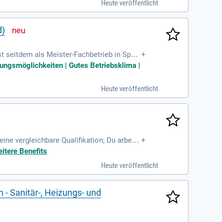
Heute veröffentlicht
firmeneigener Leitstand ermöglicht die Üb
unternehmer fungieren.
d)
seitdem als Meister-Fachbetrieb in Spell
+
ldungsmöglichkeiten | Gutes Betriebsklima |
Heute veröffentlicht
ine vergleichbare Qualifikation; Du arbeite
+
sionell
itere Benefits
Heute veröffentlicht
- Sanitär-, Heizungs- und