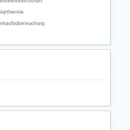
andwerkswirtschaft
larthermie
erkaufsüberwachung