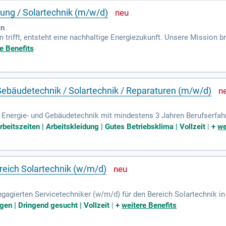
itung / Solartechnik (m/w/d)
in
 trifft, entsteht eine nachhaltige Energiezukunft. Unsere Mission b
h. Suche nach einer sinnvollen Herausforderung? Werde Teil unse
e Benefits
e Expertise, um aktiv zur grünen Energieversorgung beizutragen. P
trag für eine nachhaltige Zukunft.
 Gebäudetechnik / Solartechnik / Reparaturen (m/w/d)
ür Energie- und Gebäudetechnik mit mindestens 3 Jahren Berufserfah
 Ihre handwerklichen Fähigkeiten und eigenverantwortliche Arbeits
Arbeitszeiten | Arbeitskleidung | Gutes Betriebsklima | Vollzeit
|
+
we
t zu meistern. Zudem kommunizieren Sie professionell und verständ
 Arbeitsplatz mit fairer Vergütung und flexiblen Arbeitszeitmodellen
 Weiterbildungen und Zertifizierungen in Ihrem Fachbereich, um Ihre K
ereich Solartechnik (w/m/d)
ngagierten Servicetechniker (w/m/d) für den Bereich Solartechnik 
 werden? Bewirb dich noch heute und starte deine Karriere als IMPAC
gen | Dringend gesucht | Vollzeit
|
+
weitere Benefits
mit 30 Urlaubstagen pro Jahr. Dein Fokus liegt auf der Wartung und 
h im Ausland. Für weitere Informationen kontaktiere Juliane Dittric