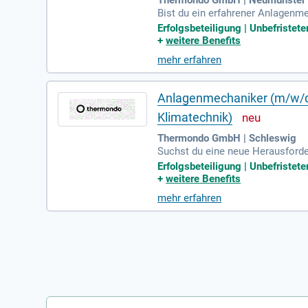
Bist du ein erfahrener Anlagenme
ngsbauer:innen und Wasserinstall
Erfolgsbeteiligung | Unbefristete
Deutschkenntnisse sind erforderl
+
weitere Benefits
dir einen unbefristeten Arbeitsv
mehr erfahren
deine Gesundheit mit einer vergü
Anlagenmechaniker (m/w/d) 
Klimatechnik)
Thermondo GmbH | Schleswig
Suchst du eine neue Herausforde
Qualität und Kundenzufriedenheit
Erfolgsbeteiligung | Unbefristete
n. Du solltest über einen Führer
+
weitere Benefits
chentlichen Bonus von bis zu 350
mehr erfahren
Gesundheitsangeboten. Werde Tei