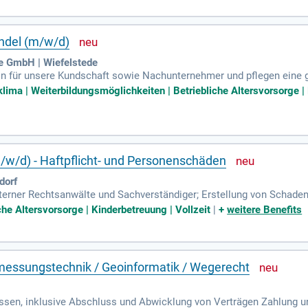
er vergleichbare IT-Qualifikationen mit 2-3 Jahren Erfahrung im Us
temen sind Voraussetzung. Werden Sie Teil unseres dynamischen Te
andel (m/w/d)
 GmbH | Wiefelstede
on für unsere Kundschaft sowie Nachunternehmer und pflegen eine
teams. Sie sind Ansprechperson für Behörden und Sachverständiger.
lima | Weiterbildungsmöglichkeiten | Betriebliche Altersvorsorge | 
m/w/d) - Haftpflicht- und Personenschäden
dorf
xterner Rechtsanwälte und Sachverständiger; Erstellung von Schad
terentwicklung von Prozessen und Qualitätsstandards.
iche Altersvorsorge | Kinderbetreuung | Vollzeit
|
+
weitere Benefits
messungstechnik / Geoinformatik / Wegerecht
ssen, inklusive Abschluss und Abwicklung von Verträgen Zahlung 