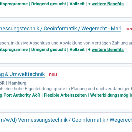
s- und Ersatzmaßnahmen mit Erfolgskontrollen Koordination extern
eitsprogramme | Dringend gesucht | Vollzeit
|
+
weitere Benefits
essungstechnik / Geoinformatik / Wegerecht - Marl
ssen, inklusive Abschluss und Abwicklung von Verträgen Zahlung 
s- und Ersatzmaßnahmen mit Erfolgskontrollen Koordination extern
eitsprogramme | Dringend gesucht | Vollzeit
|
+
weitere Benefits
ung & Umwelttechnik
AöR | Hamburg
rch eine hohe Eigenleistungsquote in Planung und sachverständiger
dvergaben sorgen wir für fachlich versierte Steuerung und Qualität
Port Authority AöR | Flexible Arbeitszeiten | Weiterbildungsmöglich
 (m/w/d) Vermessungstechnik / Geoinformatik / Wegerec