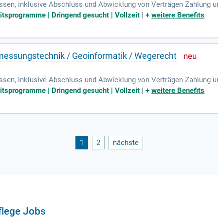
ssen, inklusive Abschluss und Abwicklung von Verträgen Zahlung 
s- und Ersatzmaßnahmen mit Erfolgskontrollen Koordination extern
eitsprogramme | Dringend gesucht | Vollzeit
|
+
weitere Benefits
messungstechnik / Geoinformatik / Wegerecht
ssen, inklusive Abschluss und Abwicklung von Verträgen Zahlung 
s- und Ersatzmaßnahmen mit Erfolgskontrollen Koordination extern
eitsprogramme | Dringend gesucht | Vollzeit
|
+
weitere Benefits
1
2
nächste
flege Jobs