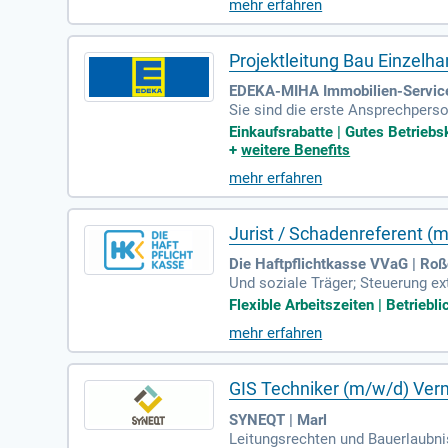
mehr erfahren
matiker für Systemintegration od
oft 365, Entra ID und Ticketsys
Serviceverbesserungen mit!
Projektleitung Bau Einzelh
EDEKA-MIHA Immobilien-Service
Sie sind die erste Ansprechpers
lent steuern Sie unsere Projekt
Einkaufsrabatte | Gutes Betriebsk
+
weitere Benefits
mehr erfahren
Jurist / Schadenreferent (
Die Haftpflichtkasse VVaG | Roß
Und soziale Träger; Steuerung e
svorlagen; Mitarbeit an der Wei
Flexible Arbeitszeiten | Betriebl
mehr erfahren
GIS Techniker (m/w/d) Ver
SYNEQT | Marl
Leitungsrechten und Bauerlaubni