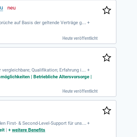
au
rüche auf Basis der geltende Verträge geg
+
unter Hinzuziehung von Sachverständiger
Heute veröffentlicht
ergleichbare; Qualifikation; Erfahrung in
+
eren Wertbestimmung
smöglichkeiten | Betriebliche Altersvorsorge |
Heute veröffentlicht
n First- & Second-Level-Support für unser
+
scher Probleme in der Microsoft-365-Umgeb
eit
|
+
weitere Benefits
und Störungsanalyse. Wir suchen Fachinfor