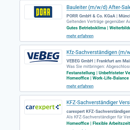
Bauleiter (m/w/d) After-Sa
PORR GmbH & Co. KGaA | Münc
Geltenden Verträge gegenüber Au
enüber Auftraggeber und Nachunt
Gutes Betriebsklima | Weiterbil
mehr erfahren
Kfz-Sachverständigen (m/w
VEBEG GmbH | Frankfurt am Mai
Was Sie mitbringen: Abgeschlosse
der Fahrzeugbewertung und Werte
Festanstellung | Unbefristeter Ve
Homeoffice | Work-Life-Balance |
mehr erfahren
KFZ-Sachverständiger Vers
carexpert KFZ-Sachverständigen
Als KFZ-Sachverständiger für Ve
e Mitarbeitenden. Unsere Expert
Homeoffice | Flexible Arbeitszeit
ung. Das umfasst den Support fü