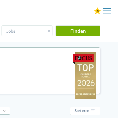
Finden
Jobs
»
e
Sortieren