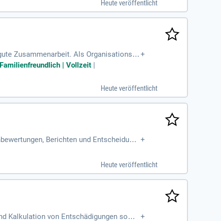
Heute veröffentlicht
er Helpdesk. Fundierte Kenntnisse in Micros
ams und gestalten Sie aktiv Prozesse und
 gute Zusammenarbeit. Als Organisationsta
+
Familienfreundlich | Vollzeit
|
Heute veröffentlicht
enbewertungen, Berichten und Entscheidung
+
Heute veröffentlicht
und Kalkulation von Entschädigungen sowie
+