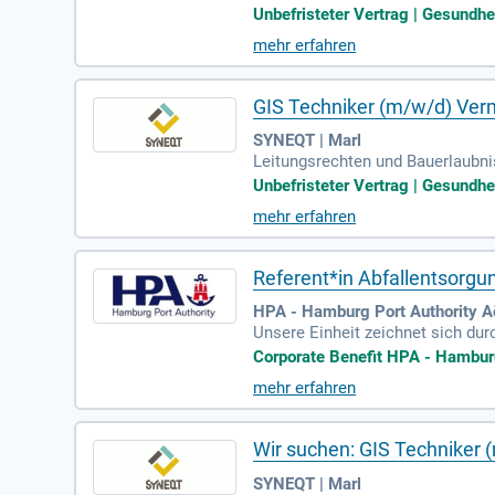
Betreuung bestehender Ausgleich
Unbefristeter Vertrag | Gesundh
mehr erfahren
GIS Techniker (m/w/d) Verm
SYNEQT | Marl
Leitungsrechten und Bauerlaubni
Betreuung bestehender Ausgleich
Unbefristeter Vertrag | Gesundh
mehr erfahren
Referent*in Abfallentsorg
HPA - Hamburg Port Authority 
Unsere Einheit zeichnet sich du
fallentscheidungen aus. Bei Frem
Corporate Benefit HPA - Hamburg 
mehr erfahren
Wir suchen: GIS Techniker
SYNEQT | Marl