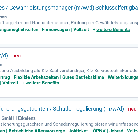
les / Gewährleistungsmanager (m/w/d) Schlüsselfertigb
hen
ftraggeber und Nachunternehmer; Prüfung der Gewährleistungsansp
ernehmer; Beurteilung der technischen Aufgabenstellungen, ggfs. 
dungsmöglichkeiten | Firmenwagen | Vollzeit
|
+
weitere Benefits
/d)
n
ne Ausbildung als Kfz-Sachverständiger, Kfz-Servicetechniker oder v
rmittlung; Fundierte Kenntnisse im Bereich Kraftfahrzeuge und d
rtrag | Flexible Arbeitszeiten | Gutes Betriebsklima | Weiterbildung
 Vollzeit
|
+
weitere Benefits
icherungsgutachten / Schadenregulierung (m/w/d)
 GmbH | Erkelenz
rsicherungsgutachten und Schadenregulierung bieten wir umfassende
ise reicht von der Annahme über die Analyse bis zur Lösung techni
en | Betriebliche Altersvorsorge | Jobticket – ÖPNV | Jobrad | Vollz
r Tools wie Teams, Outlook und SharePoint sowie die Einrichtung 