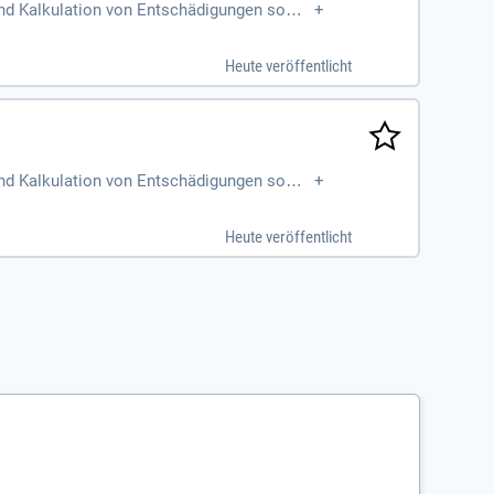
und Kalkulation von Entschädigungen sowie
+
er Dienstleister und Sachverständiger
Heute veröffentlicht
und Kalkulation von Entschädigungen sowie
+
er Dienstleister und Sachverständiger
Heute veröffentlicht