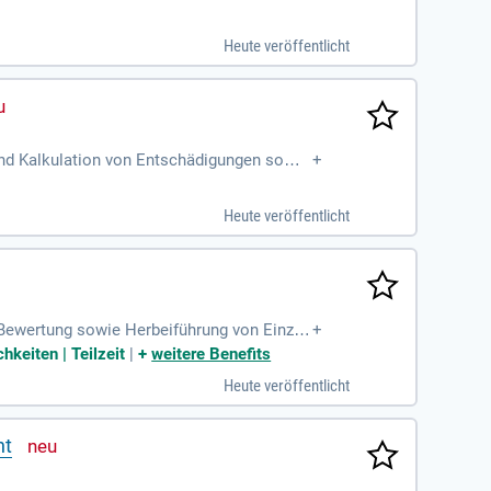
er Dienstleister und Sachverständiger
Heute veröffentlicht
und Kalkulation von Entschädigungen sowie
+
er Dienstleister und Sachverständiger
Heute veröffentlicht
 Bewertung sowie Herbeiführung von Einzel
+
ssicherung.
keiten | Teilzeit
|
+
weitere Benefits
Heute veröffentlicht
ht