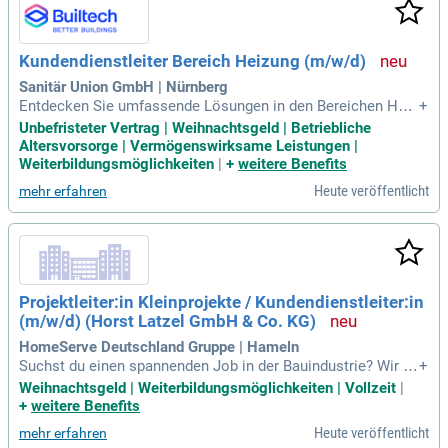
ienstleistungen. Unsere Werte basieren auf kontinuierlicher
Weiterbildung und einem partnerschaftlichen Umgang mit K
unden. Bewerben Sie sich jetzt und gestalten Sie mit uns die
Kundendienstleiter Bereich Heizung (m/w/d)
Zukunft der Lüftungstechnik!
Sanitär Union GmbH | Nürnberg
Entdecken Sie umfassende Lösungen in den Bereichen Heiz
+
ung, Sanitär, Kälte und Lüftung. Unser Fokus liegt auf energi
Unbefristeter Vertrag | Weihnachtsgeld | Betriebliche
eeffizientem Bauen und der Implementierung innovativer dig
Altersvorsorge | Vermögenswirksame Leistungen |
italer Prozesse. Wir setzen auf Nachhaltigkeit und modernst
Weiterbildungsmöglichkeiten
|
+
weitere Benefits
e Technologien, um die Branchenschallenges zu bewältigen.
Heute veröffentlicht
mehr erfahren
Wir suchen engagierte Fachkräfte mit einer Ausbildung im S
HK-Bereich und Führungskompetenz. Bei uns erwartet Sie ei
n unbefristeter Arbeitsvertrag, 30 Tage Urlaub sowie zusätzli
che finanzielle Benefits. Profitieren Sie von einer positiven T
eamatmosphäre und der Möglichkeit, Verantwortung zu übe
rnehmen.
Projektleiter:in Kleinprojekte / Kundendienstleiter:in
(m/w/d) (Horst Latzel GmbH & Co. KG)
HomeServe Deutschland Gruppe | Hameln
Suchst du einen spannenden Job in der Bauindustrie? Wir bi
+
eten dir einen sicheren Arbeitsplatz, 30 Tage Urlaub sowie U
Weihnachtsgeld | Weiterbildungsmöglichkeiten | Vollzeit
|
rlaubs- und Weihnachtsgeld. Mit einem Führerschein der Kla
+
weitere Benefits
sse B kannst du unser Firmenfahrzeug auch privat nutzen. D
Heute veröffentlicht
mehr erfahren
eine Aufgaben umfassen die Abwicklung von Kleinprojekten