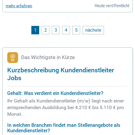
technik in Hamburg-Langenhorn. Freue dich auf ein attraktiv
Heute veröffentlicht
mehr erfahren
es Gehalt, einen Firmenwagen und ein engagiertes Team. Be
werben Sie sich jetzt!
1
2
3
4
5
nächste
Das Wichtigste in Kürze
Kurzbeschreibung Kundendienstleiter
Jobs
Gehalt: Was verdient ein Kundendienstleiter?
Ihr Gehalt als Kundendienstleiter (m/w) liegt nach einer
entsprechenden Ausbildung bei 4.210 € bis 5.110 € pro
Monat.
In welchen Branchen findet man Stellenangebote als
Kundendienstleiter?