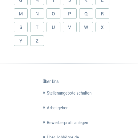
G
H
I
J
K
L
M
N
O
P
Q
R
S
T
U
V
W
X
Y
Z
Über Uns
Stellenangebote schalten
Arbeitgeber
Bewerberprofil anlegen
Über Jobbörse.de