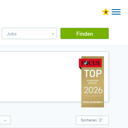
Finden
Jobs
»
e
Sortieren