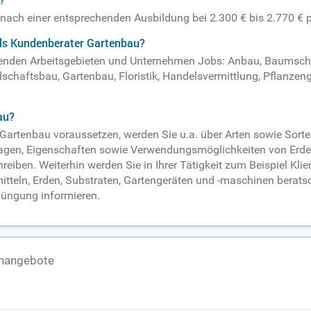
?
 nach einer entsprechenden Ausbildung bei 2.300 € bis 2.770 € 
als Kundenberater Gartenbau?
lgenden Arbeitsgebieten und Unternehmen Jobs: Anbau, Baumsch
schaftsbau, Gartenbau, Floristik, Handelsvermittlung, Pflanzeng
au?
 Gartenbau voraussetzen, werden Sie u.a. über Arten sowie Sort
gen, Eigenschaften sowie Verwendungsmöglichkeiten von Erden
iben. Weiterhin werden Sie in Ihrer Tätigkeit zum Beispiel Kl
tteln, Erden, Substraten, Gartengeräten und -maschinen berats
Düngung informieren.
enangebote