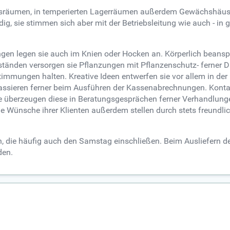
fsräumen, in temperierten Lagerräumen außerdem Gewächshäuser
ig, sie stimmen sich aber mit der Betriebsleitung wie auch - in g
gen legen sie auch im Knien oder Hocken an. Körperlich beanspr
ständen versorgen sie Pflanzungen mit Pflanzenschutz- ferner Dün
mmungen halten. Kreative Ideen entwerfen sie vor allem in de
sieren ferner beim Ausführen der Kassenabrechnungen. Kontakt
e überzeugen diese in Beratungsgesprächen ferner Verhandlunge
die Wünsche ihrer Klienten außerdem stellen durch stets freundl
ten, die häufig auch den Samstag einschließen. Beim Ausliefern d
den.