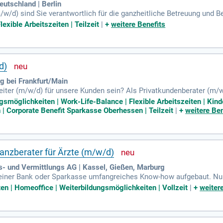
eutschland | Berlin
/d) sind Sie verantwortlich für die ganzheitliche Betreuung und B
undsleiter (m/w/d).
exible Arbeitszeiten | Teilzeit
|
+
weitere Benefits
d)
g bei Frankfurt/Main
leiter (m/w/d) für unsere Kunden sein? Als Privatkundenberater (m
aktiv an der Zukunft unserer Sparkasse und unserer Kunden mit.
gsmöglichkeiten | Work-Life-Balance | Flexible Arbeitszeiten | Kind
 Corporate Benefit Sparkasse Oberhessen | Teilzeit
|
+
weitere Ben
nanzberater für Ärzte (m/w/d)
- und Vermittlungs AG | Kassel, Gießen, Marburg
einer Bank oder Sparkasse umfangreiches Know-how aufgebaut. Nun
tzziele zu erfüllen? Dann bist du bei uns richtig.
ten | Homeoffice | Weiterbildungsmöglichkeiten | Vollzeit
|
+
weiter