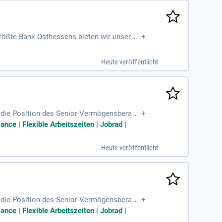
größte Bank Osthessens bieten wir unseren
+
attraktive Vergütung nach TVöD-S, 32 Tage
terstützen Ihre Karriere. Zudem profitiere
Heute veröffentlicht
ines der beliebtesten Arbeitgeber in Deuts
ür die Position des Senior-Vermögensberater
+
ifliche Vergütung
ce | Flexible Arbeitszeiten | Jobrad |
Heute veröffentlicht
ür die Position des Senior-Vermögensberater
+
ifliche Vergütung
ce | Flexible Arbeitszeiten | Jobrad |