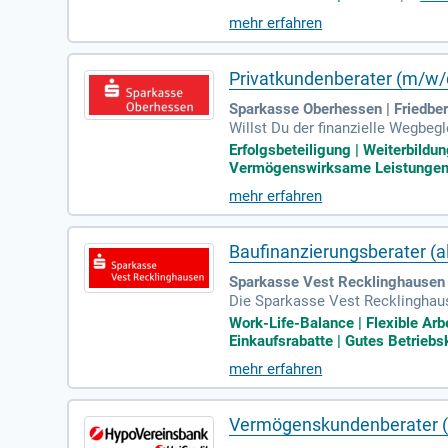
mehr erfahren
Privatkundenberater (m/w/
Sparkasse Oberhessen | Friedbe
Willst Du der finanzielle Wegbeg
eim oder Bad Nauheim wirkst Du 
Erfolgsbeteiligung | Weiterbildun
Vermögenswirksame Leistungen |
mehr erfahren
Baufinanzierungsberater (a
Sparkasse Vest Recklinghausen 
Die Sparkasse Vest Recklinghaus
Work-Life-Balance | Flexible Arb
Einkaufsrabatte | Gutes Betriebsk
mehr erfahren
Vermögenskundenberater (