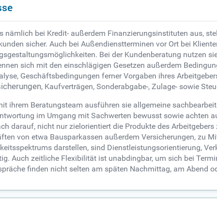
sse
s nämlich bei Kredit- außerdem Finanzierungsinstituten aus, st
unden sicher. Auch bei Außendienstterminen vor Ort bei Klienten
gsgestaltungsmöglichkeiten. Bei der Kundenberatung nutzen si
ennen sich mit den einschlägigen Gesetzen außerdem Bedingung
lyse, Geschäftsbedingungen ferner Vorgaben ihres Arbeitgeb
sicherungen
, Kaufverträgen, Sonderabgabe-, Zulage- sowie Ste
t ihrem Beratungsteam ausführen sie allgemeine sachbearbeit
Verantwortung im Umgang mit Sachwerten bewusst sowie achten 
h darauf, nicht nur zielorientiert die Produkte des Arbeitgeber
räften von etwa Bausparkassen außerdem Versicherungen, zu Mit
gkeitsspektrums darstellen, sind Dienstleistungsorientierung, V
 Auch zeitliche Flexibilität ist unabdingbar, um sich bei Term
spräche finden nicht selten am späten Nachmittag, am Abend o