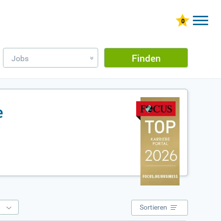
Finden
Jobs
»
e
e
Sortieren