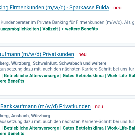
king Firmenkunden (m/w/d) - Sparkasse Fulda
 Kundenberater im Private Banking für Firmenkunden (m/w/d). Als 
t mit einem unbefristeten Arbeitsvertrag. Freuen Sie sich auf eine 
dungsmöglichkeiten | Vollzeit
|
+
weitere Benefits
as hybride Arbeiten und zahlreiche Weiterbildungsmöglichkeiten un
tersvorsorge, Mitarbeitervorteilen und Teamevents. Werden Sie Teil e
anzwelt unserer Kunden aktiv mit!
aufmann (m/w/d) Privatkunden
berg, Würzburg, Schweinfurt, Schwabach und weitere
raussetzung dazu mit, auch den nächsten Karriere-Schritt bei uns f
egment zu gehen Vergütung / Sozialleistungen: Wir bieten eine tar
etriebliche Altersvorsorge | Gutes Betriebsklima | Work-Life-Balan
ere Benefits
/ Bankkaufmann (m/w/d) Privatkunden
berg, Ansbach, Würzburg
raussetzung dazu mit, auch den nächsten Karriere-Schritt bei uns f
egment zu gehen Vergütung / Sozialleistungen: Wir bieten eine tar
etriebliche Altersvorsorge | Gutes Betriebsklima | Work-Life-Balan
ere Benefits