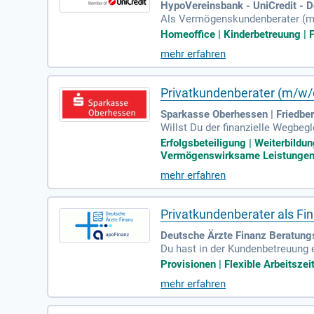
HypoVereinsbank - UniCredit - D
Als Vermögenskundenberater (m/w
Sie an den Filial- bzw. Filialverb
Homeoffice | Kinderbetreuung | Fl
mehr erfahren
Privatkundenberater (m/w/
Sparkasse Oberhessen | Friedber
Willst Du der finanzielle Wegbeg
eim oder Bad Nauheim wirkst Du 
Erfolgsbeteiligung | Weiterbildun
Vermögenswirksame Leistungen |
mehr erfahren
Privatkundenberater als Fi
Deutsche Ärzte Finanz Beratungs
Du hast in der Kundenbetreuung 
verfolgen, statt vorgegebene Absa
Provisionen | Flexible Arbeitszei
mehr erfahren