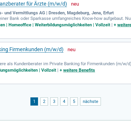
nanzberater für Ärzte (m/w/d)
- und Vermittlungs AG | Dresden, Magdeburg, Jena, Erfurt
einer Bank oder Sparkasse umfangreiches Know-how aufgebaut. Nun
tzziele zu erfüllen? Dann bist du bei uns richtig.
ten | Homeoffice | Weiterbildungsmöglichkeiten | Vollzeit
|
+
weiter
king Firmenkunden (m/w/d)
ere als Kundenberater im Private Banking für Firmenkunden (m/w/d)
wir Ihnen nicht nur einen unbefristeten Arbeitsvertrag, sondern auch
dungsmöglichkeiten | Vollzeit
|
+
weitere Benefits
Sie 32 Tage Urlaub sowie zusätzliche Bankfeiertage am 24.12. und 31
 auf hybrides Arbeiten. Darüber hinaus unterstützen wir Ihre Altersv
ynamischen Teams und gestalten Sie Ihre Zukunft mit uns!
1
2
3
4
5
nächste