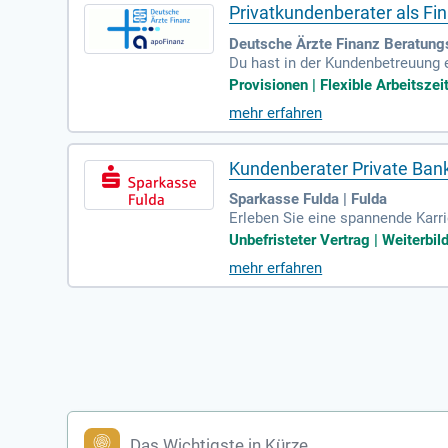
Privatkundenberater als Fi
Deutsche Ärzte Finanz Beratungs
Du hast in der Kundenbetreuung 
verfolgen, statt vorgegebene Absa
Provisionen | Flexible Arbeitszei
mehr erfahren
Kundenberater Private Ban
Sparkasse Fulda | Fulda
Erleben Sie eine spannende Karri
editinstitut in Osthessen bieten 
Unbefristeter Vertrag | Weiterbil
lusive 13,8 Gehältern. Genießen 
mehr erfahren
ngsvolle Tätigkeit mit der Option
üsse. Werden Sie Teil unseres d
Das Wichtigste in Kürze