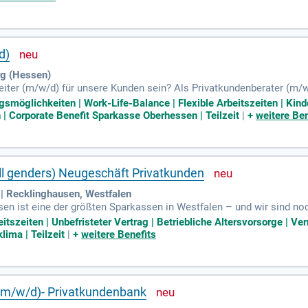
d)
rg (Hessen)
leiter (m/w/d) für unsere Kunden sein? Als Privatkundenberater (m
aktiv an der Zukunft unserer Sparkasse und unserer Kunden mit.
gsmöglichkeiten | Work-Life-Balance | Flexible Arbeitszeiten | Kind
 Corporate Benefit Sparkasse Oberhessen | Teilzeit
|
+
weitere Ben
ll genders) Neugeschäft Privatkunden
| Recklinghausen, Westfalen
en ist eine der größten Sparkassen in Westfalen – und wir sind no
eitszeiten | Unbefristeter Vertrag | Betriebliche Altersvorsorge |
lima | Teilzeit
|
+
weitere Benefits
m/w/d)- Privatkundenbank