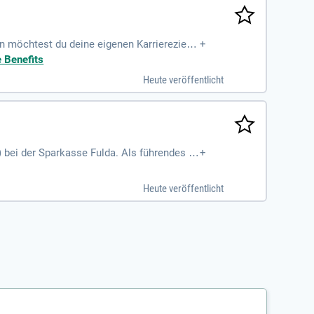
 möchtest du deine eigenen Karriereziele
+
e Benefits
Heute veröffentlicht
 bei der Sparkasse Fulda. Als führendes Kr
+
 eine attraktive Vergütung nach TVöD-S, ink
.12. Bei uns erwartet Sie eine verantwortu
Heute veröffentlicht
orsorge durch attraktive, betriebliche Zusch