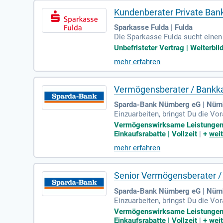
Kundenberater Private Ban
Sparkasse Fulda | Fulda
Die Sparkasse Fulda sucht einen
Mitarbeitern eine sichere Zukunf
Unbefristeter Vertrag | Weiterbil
Urlaub und spannende Aufgaben. D
mehr erfahren
n Sie von einer betrieblichen Al
chland und gestalten Sie die Fin
Vermögensberater / Bankk
Sparda-Bank Nürnberg eG | Nürn
Einzuarbeiten, bringst Du die Vo
s für das gehobene Privatkundens
Vermögenswirksame Leistungen | B
Einkaufsrabatte | Vollzeit
|
+
weit
mehr erfahren
Senior Vermögensberater 
Sparda-Bank Nürnberg eG | Nürn
Einzuarbeiten, bringst Du die Vo
s für das gehobene Privatkundens
Vermögenswirksame Leistungen | B
Einkaufsrabatte | Vollzeit
|
+
weit