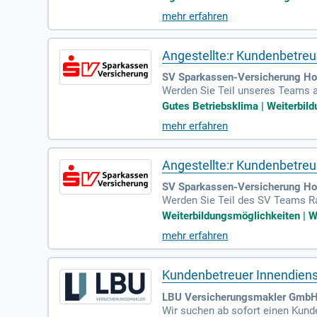
tscheidungsempfehlungen. Auch i
mehr erfahren
e abgeschlossene Ausbildung im 
Angestellte:r Kundenbetreue
SV Sparkassen-Versicherung Ho
Werden Sie Teil unseres Teams al
nd sinnvoll, indem Sie unseren K
Gutes Betriebsklima | Weiterbild
ne sichere Zukunft mit unseren 
mehr erfahren
nd pflegen enge Beziehungen. M
sich jetzt und bringen Sie frisch
Angestellte:r Kundenbetreue
SV Sparkassen-Versicherung Hol
Werden Sie Teil des SV Teams Rad
e aktiv die Zukunft Ihrer Kunden
Weiterbildungsmöglichkeiten | Wo
den Menschen wichtig ist. Übern
mehr erfahren
eit. Lassen Sie Ihrer Kreativitä
ed zu machen und Teil unseres 
Kundenbetreuer Innendiens
LBU Versicherungsmakler GmbH 
Wir suchen ab sofort einen Kunde