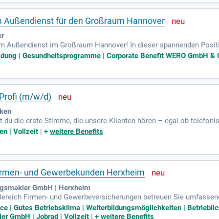
nn bewirb dich jetzt!
m Außendienst für den Großraum Hannover
er
m Außendienst im Großraum Hannover! In dieser spannenden Positi
n Einräumservice von Produkten für Hautschutz und -pflege. Du führs
eidung | Gesundheitsprogramme | Corporate Benefit WERO GmbH & Co
und unterweist Ersthelfer in deren Nutzung. Du bist die ideale Bese
er Klasse B verfügst. Zudem sind gute Deutschkenntnisse und Erfah
e Perspektive? Dann bewirb dich jetzt!
Profi (m/w/d)
cken
du die erste Stimme, die unsere Klienten hören – egal ob telefonisc
iche, bedarfsorientierte Beratung. Du hörst aufmerksam zu, stellst 
n | Vollzeit
|
+
weitere Benefits
ven Tools und der Unterstützung erfahrener Kollegen erstellst du t
 Fokus auch auf der Pflege bestehender Kundenbeziehungen, damit 
ulungen entwickelst du dich vom Quereinsteiger zum erfolgreichen V
irmen- und Gewerbekunden Herxheim
ungsmakler GmbH | Herxheim
Bereich Firmen- und Gewerbeversicherungen betreuen Sie umfassen
sowie die Analyse der Bestandsverträge hinsichtlich Risikoprofile
ice | Gutes Betriebsklima | Weiterbildungsmöglichkeiten | Betrieblic
und Potenziale sowie Deckungslücken zu identifizieren. Sie erstell
r GmbH | Jobrad | Vollzeit
|
+
weitere Benefits