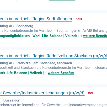
m Schadenprozess sind Sie der Ansprechpartner, vom Erstkontakt b
Versicherungsbereich oder eine vergleichbare Qualifikation.
r:in im Vertrieb | Region Südthüringen
lding AG | Sonneberg
s Kundenbetreuer:in im Vertrieb in Südthüringen (m/w/d)! Bei uns g
undinnen und Kunden helfen. Ihr Engagement sichert die wichtigen W
ungsmöglichkeiten | Work-Life-Balance | Vollzeit
|
+
weitere Benefi
individuellen Versicherungsprodukten. Sie übernehmen Verantwort
it Ihrem hervorragenden Service machen Sie den entscheidenden U
en Wind in Ihre berufliche Laufbahn!
r:in im Vertrieb | Region Radolfzell und Stockach (m/w/d
ding AG | Radolfzell am Bodensee, Stockach
olfzell und Stockach als Kundenbetreuer:in im Vertrieb! In dieser
 durch individuelle Versicherungsprodukte. Ihre Leidenschaft für de
rk-Life-Balance | Vollzeit
|
+
weitere Benefits
ehmen Sie Verantwortung für einen wachsenden Kundenbestand und pr
t freien Lauf und bauen Sie langfristige Beziehungen auf. Bewerben S
engagierten Teams zu werden!
t Gewerbe/Industrieversicherungen (m/w/d)
| Düsseldorf
nbetreuer im Innendienst für Gewerbe- und Industrieversicherungen 