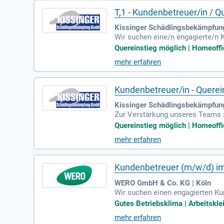
T,1 - Kundenbetreuer/in / Q
Kissinger Schädlingsbekämpfu
Wir suchen eine/n engagierte/n 
n. Ihre Aufgaben beinhalten pr
Quereinstieg möglich | Homeoffice
gesetzlichen Vorgaben. In diese
mehr erfahren
ickeln, die deren wirtschaftliche
euen wir uns auf Ihre Bewerbung.
eil unseres engagierten Teams un
Kundenbetreuer/in - Quere
Kissinger Schädlingsbekämpfu
Zur Verstärkung unseres Teams s
ser spannenden Rolle sind Sie de
Quereinstieg möglich | Homeoffic
lanungen effizient zu koordinier
mehr erfahren
e hervorragende Kundenbetreuun
genau richtig. Werden Sie Teil u
nd erstklassigen Service zu biete
Kundenbetreuer (m/w/d) im
WERO GmbH & Co. KG | Köln
Wir suchen einen engagierten Ku
der Erste-Hilfe-Materialien, Ei
Gutes Betriebsklima | Arbeitskl
g in die Nutzung von Defibrillat
mehr erfahren
en. Du bringst Teamgeist, Flexib