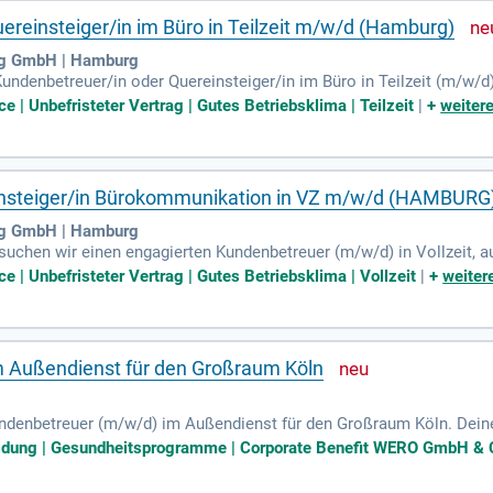
uereinsteiger/in im Büro in Teilzeit m/w/d (Hamburg)
ng GmbH | Hamburg
Kundenbetreuer/in oder Quereinsteiger/in im Büro in Teilzeit (m/w/
äventive und akute Maßnahmen zur Schadensvermeidung, stets gemä
 | Unbefristeter Vertrag | Gutes Betriebsklima | Teilzeit
|
+
weitere
r Rolle tragen Sie entscheidend dazu bei, maßgeschneiderte Lösung
 Interessen wahren. Wenn Werte wie Ehrlichkeit, Eigenverantwortung u
 Arbeiten Sie in einem respektvollen und teamorientierten Umfeld, 
d unterstützen Sie uns dabei, individuelle Beratung anzubieten!
insteiger/in Bürokommunikation in VZ m/w/d (HAMBURG
ng GmbH | Hamburg
uchen wir einen engagierten Kundenbetreuer (m/w/d) in Vollzeit, a
r erste Ansprechpartner für unsere Kunden. Ihr Organisationstalent 
e | Unbefristeter Vertrag | Gutes Betriebsklima | Vollzeit
|
+
weiter
en. Sie spielen eine zentrale Rolle bei der zuverlässigen Umsetzung 
g. Wenn Sie gerne Verantwortung übernehmen und Freude am Umgan
nseres zukunftsorientierten Unternehmens und tragen Sie aktiv dazu
n!
 Außendienst für den Großraum Köln
ndenbetreuer (m/w/d) im Außendienst für den Großraum Köln. Dein
nräumservice und die Betreuung von Spendersystemen. Zudem überni
eidung | Gesundheitsprogramme | Corporate Benefit WERO GmbH & Co
oren. Ideale Kandidaten sollten sich im Umgang mit Menschen wohlf
ilität sowie Erfahrung im Umgang mit Tablets mit. Wenn du eine lang