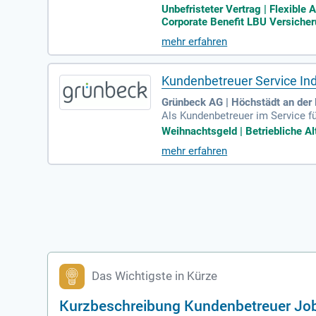
reuen Sie Kunden aus Industrie,
Unbefristeter Vertrag | Flexible 
ungskonzepte und führen umfass
Corporate Benefit LBU Versiche
hren Aufgaben wie die Analyse v
mehr erfahren
mplexen Haftpflichtfällen. Werde
Kundenbetreuer Service Ind
Grünbeck AG | Höchstädt an der
Als Kundenbetreuer im Service fü
nfragen. Sie kümmern sich um S
Weihnachtsgeld | Betriebliche Al
ränke- und Lebensmittelindustr
mehr erfahren
hnischen Fachabteilungen. Zudem
oraussetzung bringen Sie eine a
weise im elektrotechnischen Umf
Das Wichtigste in Kürze
Kurzbeschreibung Kundenbetreuer Jo