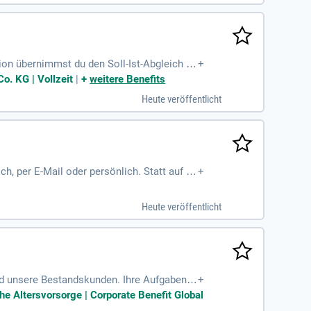
on übernimmst du den Soll-Ist-Abgleich vo
+
t Sicht- und Funktionskontrollen durch, ni
. KG | Vollzeit
|
+
weitere Benefits
tzung, wenn du gerne mit Menschen arbeites
Heute veröffentlicht
rung im Umgang mit Tablets oder iPads erf
h, per E-Mail oder persönlich. Statt auf V
+
gezielte Fragen und ermittelst gemeinsam di
ransparente Versicherungslösungen. Neben
Heute veröffentlicht
sich diese gut aufgehoben fühlen. Durch k
ertriebsprofi und steigerst deine Karriere
d unsere Bestandskunden. Ihre Aufgaben u
+
n. Zudem ist es Ihre Verantwortung, den Be
he Altersvorsorge | Corporate Benefit Global
en eigenständig Angebote und erarbeiten En