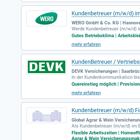
e Deutschkenntnisse verfügst, da
Kundenbetreuer (m/w/d) i
WERO GmbH & Co. KG | Hannov
Werde Kundenbetreuer (m/w/d) i
n Erste-Hilfe-Materialien und de
Gutes Betriebsklima | Arbeitskl
mmst Defibrillatoren in Betrieb 
mehr erfahren
t und über einen Führerschein d
orderlich. Suche eine langfristig
KundenBetreuer / Vertriebs
DEVK Versicherungen | Saarbrü
In der Kundenkommunikation bist 
erkaufsdruck setzen wir auf ehrl
Quereinstieg möglich | Provisione
e besten Lösungen. Mit innovati
mehr erfahren
der Neukundenakquise liegt dein
ontinuierliches Coaching und Sch
chancen.
Kundenbetreuer (m/w/d) F
Global Agrar & Wein Versicher
Als Kundenbetreuer (m/w/d) im 
mfassen die Vertragsbearbeitung 
Flexible Arbeitszeiten | Homeoff
darf der Mandanten zu ermitteln 
Agrar & Wein Versicherungsmakle