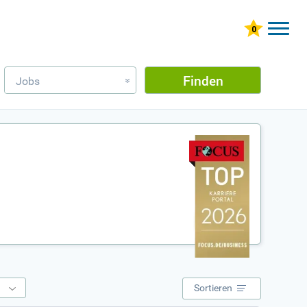
Finden
Jobs
»
e
Sortieren