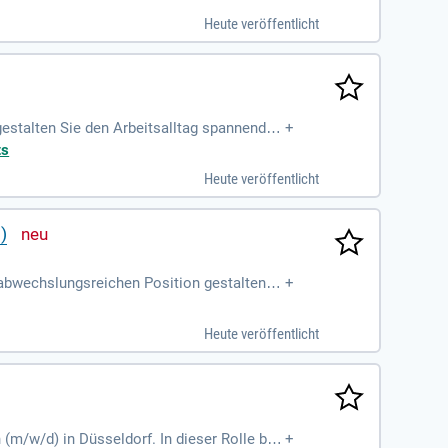
is zur Regulierung. Voraussetzung ist ein
Heute veröffentlicht
estalten Sie den Arbeitsalltag spannend u
+
erte Ihrer Kunden und ermöglicht ihnen ei
ts
ung für einen wachsenden Kundenbestand u
Heute veröffentlicht
nterschied im Kundenkontakt. Bewerben Sie
)
 abwechslungsreichen Position gestalten Si
+
n Kundenservice begeistert und schützt, was
ofitieren Sie von einer sinnvollen Tätigk
Heute veröffentlicht
ie sich jetzt, um gemeinsam einen Unterschi
(m/w/d) in Düsseldorf. In dieser Rolle bet
+