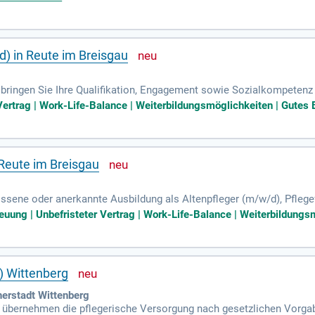
d) in Reute im Breisgau
 bringen Sie Ihre Qualifikation, Engagement sowie Sozialkompetenz 
achen Sie zur idealen Ergänzung unseres multiprofessionellen Teams
Vertrag | Work-Life-Balance | Weiterbildungsmöglichkeiten | Gutes B
 auch finanziell beim Führerschein und bieten Hilfe bei der Kinderb
mit attraktivem Gehalt, Zuschlägen und einem 13. Monatsgehalt. Profi
n. Nutzen Sie zudem unser Firmenfahrzeug oder Job-Bike für eine re
 Reute im Breisgau
ossene oder anerkannte Ausbildung als Altenpfleger (m/w/d), Pfleg
 zuverlässig, motiviert und verantwortungsbewusst; Engagement un
euung | Unbefristeter Vertrag | Work-Life-Balance | Weiterbildungsm
) Wittenberg
therstadt Wittenberg
 übernehmen die pflegerische Versorgung nach gesetzlichen Vorgab