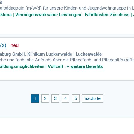
id
ialpädagogin (m/w/d) für unsere Kinder- und Jugendwohngruppe in Lü
d Mädchen ab dem Grundschulalter, die eine langfristige Perspektiv
sklima | Vermögenswirksame Leistungen | Fahrtkosten-Zuschuss | J
 stabile, vertrauensvolle Beziehungen. Die Wohngruppe, platziert im
eam besteht aus sechs erfahrenen Fachkräften. Gemeinsam schaffen 
r fördert.
/x)
nburg GmbH, Klinikum Luckenwalde | Luckenwalde
che und fachliche Aufsicht über die Pflegefach- und Pflegehilfskräft
legedienst sowie den entsprechenden Funktionsdiensten.
ldungsmöglichkeiten | Vollzeit
|
+
weitere Benefits
1
2
3
4
5
nächste