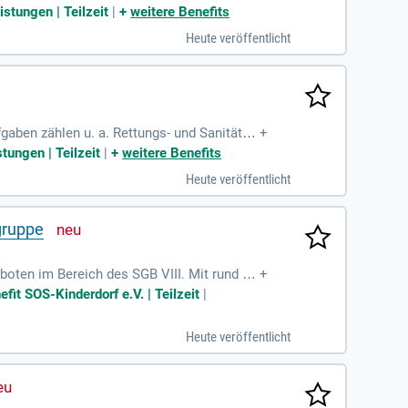
stungen | Teilzeit
|
+
weitere Benefits
Heute veröffentlicht
fgaben zählen u. a. Rettungs- und Sanitätsd
+
lichen.
tungen | Teilzeit
|
+
weitere Benefits
Heute veröffentlicht
gruppe
boten im Bereich des SGB VIII. Mit rund 14
+
.
t SOS-Kinderdorf e.V. | Teilzeit
|
Heute veröffentlicht