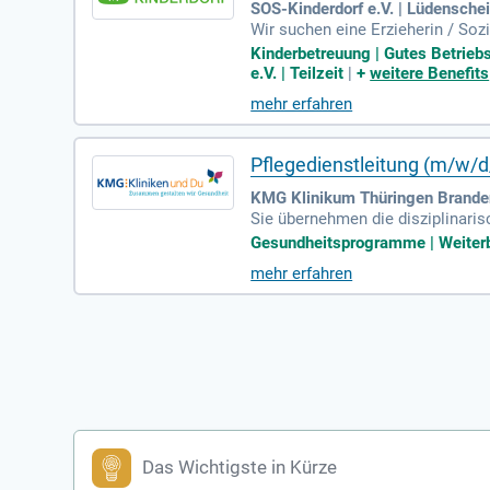
SOS-Kinderdorf e.V. | Lüdensche
Wir suchen eine Erzieherin / Soz
Unser Fokus liegt auf Jungen un
Kinderbetreuung | Gutes Betrieb
n bieten wir Unterstützung durch
e.V. | Teilzeit
|
+
weitere Benefits
u 8 Kinder. Unser engagiertes T
mehr erfahren
ndividuelle Entwicklung der Kinde
Pflegedienstleitung (m/w/d
KMG Klinikum Thüringen Brande
Sie übernehmen die disziplinaris
le anderen Mitarbeitenden im Pf
Gesundheitsprogramme | Weiterbi
mehr erfahren
Das Wichtigste in Kürze