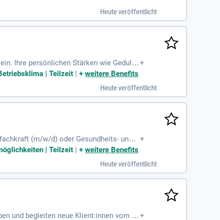
Heute veröffentlicht
ein. Ihre persönlichen Stärken wie Geduld,
+
. Wir bieten Ihnen nicht nur passenden Wo
etriebsklima | Teilzeit
|
+
weitere Benefits
etreuung. Genießen Sie eine unbefristete A
Heute veröffentlicht
tieren Sie von bis zu 31 Urlaubstagen, um I
ibungslose Mobilität im Alltag.
efachkraft (m/w/d) oder Gesundheits- und K
+
d Sozialkompetenz
öglichkeiten | Teilzeit
|
+
weitere Benefits
Heute veröffentlicht
en und begleiten neue Klient:innen vom Er
+