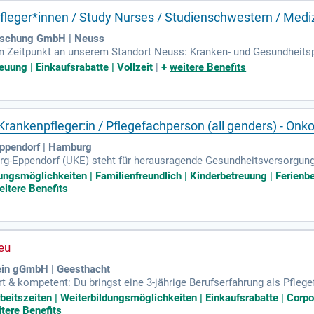
leger*innen / Study Nurses / Studienschwestern / Medi
forschung GmbH | Neuss
 Zeitpunkt an unserem Standort Neuss: Kranken- und Gesundheitspf
stellte (m/w/d). (20 bis 38,5 Wochenstunden).
uung | Einkaufsrabatte | Vollzeit
|
+
weitere Benefits
Krankenpfleger:in / Pflegefachperson (all genders) - On
ppendorf | Hamburg
g-Eppendorf (UKE) steht für herausragende Gesundheitsversorgung 
etzen wir uns täglich dafür ein, die Gesundheit unserer Patienten zu 
ungsmöglichkeiten | Familienfreundlich | Kinderbetreuung | Ferienbe
und gleichzeitig der beste Arbeitgeber im Gesundheitswesen. Wir gla
eitere Benefits
arbeitenden respektiert. Deshalb bieten wir flexible und maßgesch
n wir daran, das Leben unserer Patienten zu verbessern und die Zuku
tein gGmbH | Geesthacht
rt & kompetent: Du bringst eine 3-jährige Berufserfahrung als Pfleg
ger*in oder ein abgeschlossenes Pflegestudium mit Abschluss als P
rbeitszeiten | Weiterbildungsmöglichkeiten | Einkaufsrabatte | Corp
tere Benefits