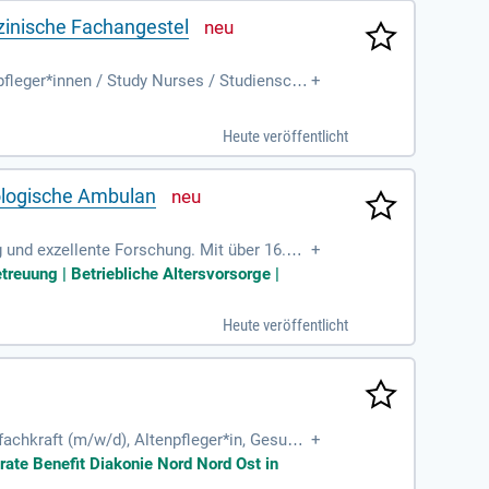
zinische Fachangestel
leger*innen / Study Nurses / Studiensch
+
Heute veröffentlicht
kologische Ambulan
und exzellente Forschung. Mit über 16.10
+
fördern. Unser Ziel ist es, eine der führend
treuung | Betriebliche Altersvorsorge |
uben an ein Arbeitsumfeld, das die individu
neiderte Lösungen, um die Bedürfnisse alle
Heute veröffentlicht
nft der Medizin zu gestalten.
efachkraft (m/w/d), Altenpfleger*in, Gesund
+
flegefachkraft
orate Benefit Diakonie Nord Nord Ost in