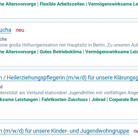
en Pflegeprozess.
iche Altersvorsorge | Flexible Arbeitszeiten | Vermögenswirksame Lei
aucha
ucha
 eine große Hilfsorganisation mit Hauptsitz in Berlin. Zu unseren Au
henschutz, soziale Dienste sowie die Arbeit mit Kindern und Jugend
iche Altersvorsorge | Gutes Betriebsklima | Vermögenswirksame Leis
in / Heilerziehungspflegerin (m/w/d) für unsere Klärungs
id
erstützt als Verbund stationärer Jugendhilfen mit vielfältigen Ange
äglich die Lebenssituation vieler Kinder, Jugendlicher und Familien
same Leistungen | Fahrtkosten-Zuschuss | Jobrad | Corporate Benefi
in (m/w/d) für unsere Kinder- und Jugendwohngruppe