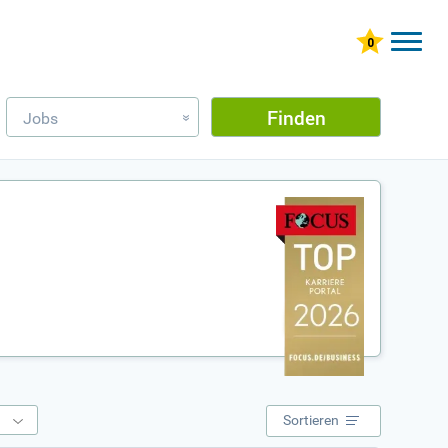
Finden
Jobs
»
e
Sortieren