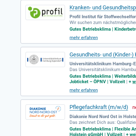
Kranken- und Gesundheitspf
Profil Institut für Stoffwechsel
Wir suchen zum nächstmöglichen
western / Medizinische Fachange
Gutes Betriebsklima | Kinderbetre
mehr erfahren
Gesundheits- und (Kinder-) 
Universitätsklinikum Hamburg-E
Das Universitätsklinikum Hambur
0 engagierten Mitarbeiter:innen s
Gutes Betriebsklima | Weiterbild
en Universitätskliniken zu sein 
Jobticket – ÖPNV | Vollzeit
|
+
w
ellen Lebensentwürfe unserer Mit
mehr erfahren
r zu erfüllen. Gemeinsam arbeite
Pflegefachkraft (m/w/d)
Diakonie Nord Nord Ost in Hols
Das zeichnet Dich aus: Qualifizie
heits- und (Kinder-) Krankenpfle
Gutes Betriebsklima | Flexible A
Holstein gGmbH | Vollzeit
|
+
wei