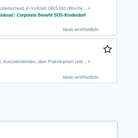
denscheid, in Vollzeit (38,5 Std./Woche).
+
e benötigen. In unserem liebevollen Rahme
obrad | Corporate Benefit SOS-Kinderdorf
 SOS-Kinderdorf Sauerland, beherbergt bis z
wir ein wertschätzendes Umfeld, das die i
Heute veröffentlicht
e, Auszubildenden, über Praktikanten und al
+
Heute veröffentlicht