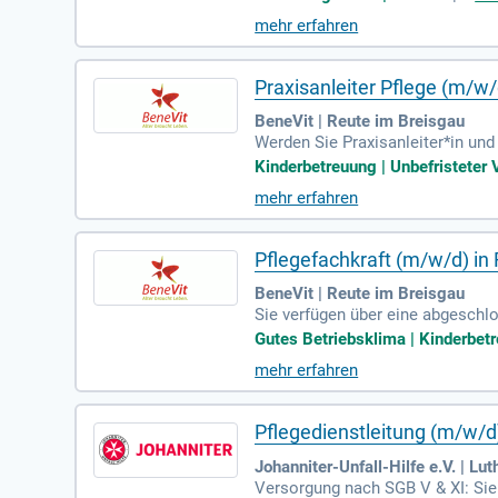
mehr erfahren
Praxisanleiter Pflege (m/w/
BeneVit | Reute im Breisgau
Werden Sie Praxisanleiter*in und
Kreativität und Belastbarkeit m
Kinderbetreuung | Unbefristeter 
hnraum, sondern unterstützen Sie
mehr erfahren
nstellung in Voll- oder Teilzeit 
hre Work-Life-Balance zu erhalte
Pflegefachkraft (m/w/d) in
BeneVit | Reute im Breisgau
Sie verfügen über eine abgeschl
rankenpfleger (m/w/d); Sie sind
Gutes Betriebsklima | Kinderbetr
mehr erfahren
Pflegedienstleitung (m/w/d
Johanniter-Unfall-Hilfe e.V. | Lu
Versorgung nach SGB V & XI: Sie