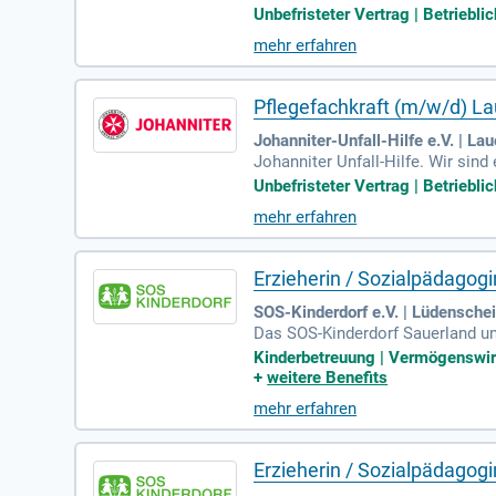
stkontakt bis zur Aufnahme in d
Unbefristeter Vertrag | Betriebl
mehr erfahren
Pflegefachkraft (m/w/d) L
Johanniter-Unfall-Hilfe e.V. | La
Johanniter Unfall-Hilfe. Wir sind
ienst, Pflegeangebote, Katastrop
Unbefristeter Vertrag | Betriebl
mehr erfahren
Erzieherin / Sozialpädagog
SOS-Kinderdorf e.V. | Lüdensche
Das SOS-Kinderdorf Sauerland unt
0 Mitarbeitenden verbessern wir t
Kinderbetreuung | Vermögenswirk
+
weitere Benefits
mehr erfahren
Erzieherin / Sozialpädagog