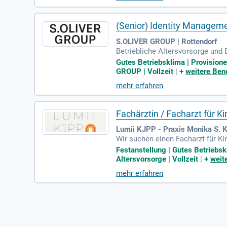
(Senior) Identity Managem
S.OLIVER GROUP | Rottendorf
Betriebliche Altersvorsorge und 
szuschuss; Betriebsarzt; E-Bike
Gutes Betriebsklima | Provisione
GROUP | Vollzeit
|
+
weitere Bene
mehr erfahren
Fachärztin / Facharzt für K
Lumii KJPP - Praxis Monika S. K
Wir suchen einen Facharzt für Ki
e und ressourcenorientierte Halt
Festanstellung | Gutes Betriebsk
-Möglichkeiten, ohne Nachtdienste
Altersvorsorge | Vollzeit
|
+
weit
s Wesentliche konzentrieren kann
mehr erfahren
tiative und Teamgeist? Dann fre