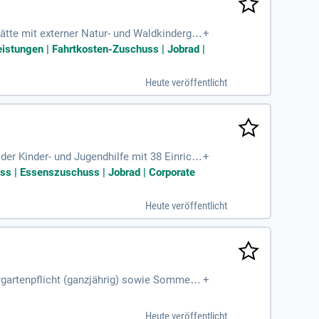
tte mit externer Natur- und Waldkindergar
+
istungen | Fahrtkosten-Zuschuss | Jobrad |
Heute veröffentlicht
der Kinder- und Jugendhilfe mit 38 Einricht
+
ss | Essenszuschuss | Jobrad | Corporate
Heute veröffentlicht
ergartenpflicht (ganzjährig) sowie Sommerki
+
chbarkeit
Heute veröffentlicht