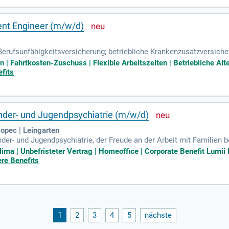
ent Engineer (m/w/d)
Berufsunfähigkeitsversicherung; betriebliche Krankenzusatzversiche
 Leasing; E-Ladesäulen am HQ; Mitarbeiterangebote beim Vorteilsp
n | Fahrtkosten-Zuschuss | Flexible Arbeitszeiten | Betriebliche Al
fits
inder- und Jugendpsychiatrie (m/w/d)
opec | Leingarten
nder- und Jugendpsychiatrie, der Freude an der Arbeit mit Familien
ung ist uns wichtig. Wir bieten eine unbefristete, sozialversicherun
lima | Unbefristeter Vertrag | Homeoffice | Corporate Benefit Lumii
 und nach Uni-Tarifvertrag. Durch unsere digitalen Formate erleichte
ere Benefits
st. Du wirst umfassend eingearbeitet und kannst jederzeit fachlic
uen wir uns auf deine Bewerbung!
1
2
3
4
5
nächste