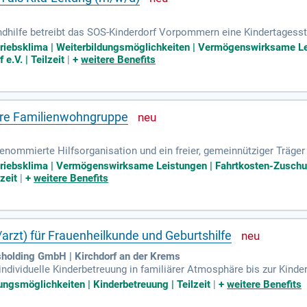
dhilfe betreibt das SOS-Kinderdorf Vorpommern eine Kindertagesstä
etriebsklima | Weiterbildungsmöglichkeiten | Vermögenswirksame Le
e.V. | Teilzeit
|
+
weitere Benefits
sere Familienwohngruppe
renommierte Hilfsorganisation und ein freier, gemeinnütziger Träger 
und rund 5.200 Mitarbeiterinnen und Mitarbeitern.
etriebsklima | Vermögenswirksame Leistungen | Fahrtkosten-Zuschu
zeit
|
+
weitere Benefits
/arzt) für Frauenheilkunde und Geburtshilfe
sholding GmbH | Kirchdorf an der Krems
 individuelle Kinderbetreuung in familiärer Atmosphäre bis zur Kind
 (Krankenkasse mit attraktiven Leistungsangeboten); schnelle Errei
ungsmöglichkeiten | Kinderbetreuung | Teilzeit
|
+
weitere Benefits