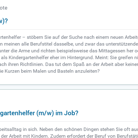
bote
w)?
rtenhelfer – stöbern Sie auf der Suche nach einem neuen Arbeitg
meinen alle Berufstitel dasselbe, und zwar das unterstützende P
ter die Arme und richten beispielsweise das Mittagessen her od
e als Kindergartenhelfer eher im Hintergrund. Meint: Sie greife
ch ihren Richtlinien. Das tut dem Spaß an der Arbeit aber kein
 die Kurzen beim Malen und Basteln anzuleiten?
rgartenhelfer (m/w) im Job?
Arbeitsalltag in sich. Neben den schönen Dingen stehen Sie oft a
der Arbeit mit Kindern. Zudem erfordert der Beruf von Berufstät