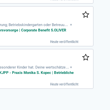
rung; Betriebskindergarten oder Betreuung
+
rogramm "Corporate
tersvorsorge | Corporate Benefit S.OLIVER
Heute veröffentlicht
 besonderer Kinder hat. Deine wertschätzend
+
gspflichtige Festanstellung mit Home-Office
 KJPP - Praxis Monika S. Kopec | Betriebliche
rn wir dir die Arbeit, damit du dich auf da
hen Austausch suchen. Besitzst du Eigenini
Heute veröffentlicht