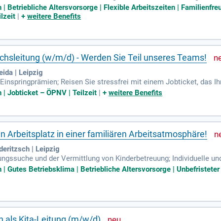
aubstage für besondere Anlässe; Familienfreundlichkeit: Compassio
 Betriebliche Altersvorsorge | Flexible Arbeitszeiten | Familienfre
lzeit
|
+
weitere Benefits
chsleitung (w/m/d) - Werden Sie Teil unseres Teams!
ida | Leipzig
Einspringprämien; Reisen Sie stressfrei mit einem Jobticket, das Ih
und wir haben ausreichend Parkplätze; Wir haben tolle Mitarbeiten
| Jobticket – ÖPNV | Teilzeit
|
+
weitere Benefits
in Arbeitsplatz in einer familiären Arbeitsatmosphäre!
eritzsch | Leipzig
ngssuche und der Vermittlung von Kinderbetreuung; Individuelle un
ierter Dienstplan durch die Berücksichtigung Deiner wunschfreien T
 Gutes Betriebsklima | Betriebliche Altersvorsorge | Unbefristeter 
n als Kita-Leitung (m/w/d)