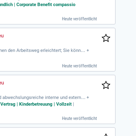
 bietet einen Kindergartenzuschuss
undlich | Corporate Benefit compassio
Heute veröffentlicht
nen den Arbeitsweg erleichtert; Sie können
+
denangebote
Heute veröffentlicht
d abwechslungsreiche interne und externe
+
age und Einhaltung
Vertrag | Kinderbetreuung | Vollzeit
|
Heute veröffentlicht