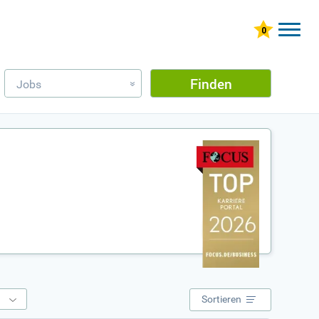
Finden
Jobs
»
e
Sortieren