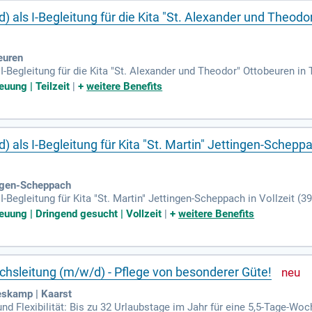
 als I-Begleitung für die Kita "St. Alexander und Theodor
euren
I-Begleitung für die Kita "St. Alexander und Theodor" Ottobeuren in 
er Diözese Augsburg sucht der Bereich Kindergarten der Kita "St.
euung | Teilzeit
|
+
weitere Benefits
 als I-Begleitung für Kita "St. Martin" Jettingen-Scheppa
ingen-Scheppach
I-Begleitung für Kita "St. Martin" Jettingen-Scheppach in Vollzeit (
euung | Dringend gesucht | Vollzeit
|
+
weitere Benefits
chsleitung (m/w/d) - Pflege von besonderer Güte!
skamp | Kaarst
nd Flexibilität: Bis zu 32 Urlaubstage im Jahr für eine 5,5-Tage-Woc