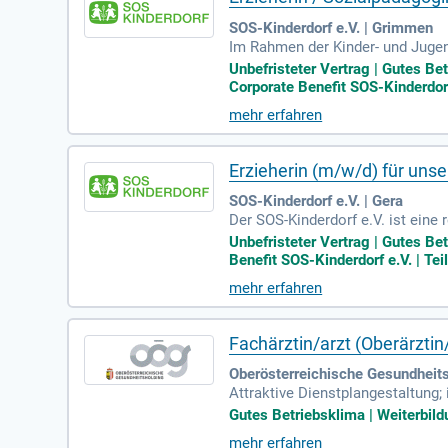
SOS-Kinderdorf e.V. | Grimmen
Im Rahmen der Kinder- und Jugen
tengruppe.
Unbefristeter Vertrag | Gutes B
Corporate Benefit SOS-Kinderdorf 
mehr erfahren
Erzieherin (m/w/d) für un
SOS-Kinderdorf e.V. | Gera
Der SOS-Kinderdorf e.V. ist eine 
ungen im gesamten Bundesgebiet 
Unbefristeter Vertrag | Gutes B
Benefit SOS-Kinderdorf e.V. | Teil
mehr erfahren
Fachärztin/arzt (Oberärztin
Oberösterreichische Gesundheit
Attraktive Dienstplangestaltung;
nderbetreuung; KFL Versicherung
Gutes Betriebsklima | Weiterbild
mehr erfahren