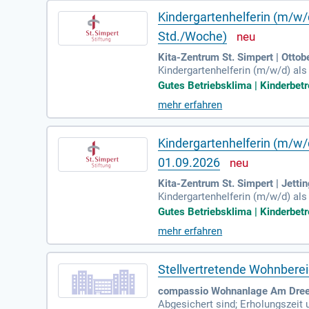
Kindergartenhelferin (m/w/d)
Std./Woche)
Kita-Zentrum St. Simpert | Ottob
Kindergartenhelferin (m/w/d) als 
h das Kita-Zentrum St. Simpert d
Gutes Betriebsklima | Kinderbetr
mehr erfahren
Kindergartenhelferin (m/w/d)
01.09.2026
Kita-Zentrum St. Simpert | Jett
Kindergartenhelferin (m/w/d) als 
a.
Gutes Betriebsklima | Kinderbetr
mehr erfahren
Stellvertretende Wohnberei
compassio Wohnanlage Am Dree
Abgesichert sind; Erholungszeit u