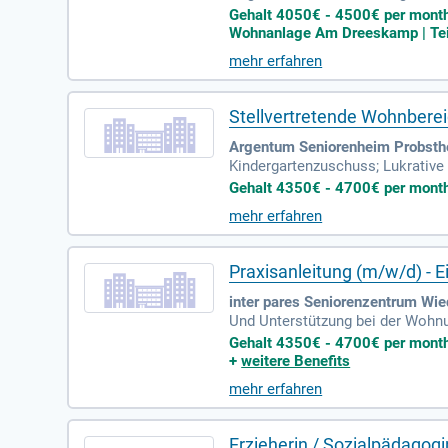
e Arbeitszeitmodelle, Sonderurl
Gehalt 4050€ - 4500€ per month |
Wohnanlage Am Dreeskamp | Tei
mehr erfahren
Stellvertretende Wohnberei
Argentum Seniorenheim Probsthe
Kindergartenzuschuss; Lukrative 
uns gut mit dem Auto erreichen 
Gehalt 4350€ - 4700€ per month 
mehr erfahren
Praxisanleitung (m/w/d) - E
inter pares Seniorenzentrum Wied
Und Unterstützung bei der Wohnu
Fortbildungen; Mitarbeiterorient
Gehalt 4350€ - 4700€ per month |
+
weitere Benefits
mehr erfahren
Erzieherin / Sozialpädagogi