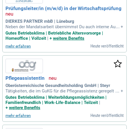
Prüfungsleiter/in (m/w/d) in der Wirtschaftsprüfung
DIERKES PARTNER mbB | Lüneburg
Neben der Mandatsarbeit übernimmst Du auch interne Aufg
+
aben: Mitwirkung bei Qualitätssicherungs- und Qualitätsman
Gutes Betriebsklima | Betriebliche Altersvorsorge |
agementthemen der Kanzlei; Weiterentwicklung von Prüfung
Homeoffice | Vollzeit
|
+
weitere Benefits
sprozessen und -methoden inkl. der Nutzung der EDV Progr
Heute veröffentlicht
mehr erfahren
amme; Projektarbeit bei neuen
PflegeassistentIn
Oberösterreichische Gesundheitsholding GmbH | Steyr
Tätigkeiten, die im GuKG für die Pflegeassistenz geregelt si
+
nd; Alltagsbegleitung und Unterstützung bei der Tagesstrukt
Gutes Betriebsklima | Weiterbildungsmöglichkeiten |
urierung der Bewohner Innen inkl.
Familienfreundlich | Work-Life-Balance | Teilzeit
|
+
weitere Benefits
Heute veröffentlicht
mehr erfahren