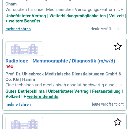
Cham
Wir suchen für unser Medizinisches Versorgungszentrum in
+
Cham im Bereich der Strahlentherapie zum nächstmögliche
Unbefristeter Vertrag | Weiterbildungsmöglichkeiten | Vollzeit
|
n Zeitpunkt eine/einen.
+
weitere Benefits
Heute veröffentlicht
mehr erfahren
Radiologe - Mammographie / Diagnostik (m/w/d)
Prof. Dr. Uhlenbrock Medizinische Dienstleistungen GmbH &
Co. KG | Hamm
Eine technisch und medizinisch absolut hochwertig ausgest
+
attete radiologische Abteilung; Einen modernen Arbeitsplatz
Gutes Betriebsklima | Unbefristeter Vertrag | Festanstellung |
mit RIS- und PACS-Anbindung; High-End-Geräte zur radiologi
Vollzeit
|
+
weitere Benefits
schen Diagnostik; Eine sorgfältige Einarbeitung durch erfahr
Heute veröffentlicht
mehr erfahren
ene Kolleg:innen