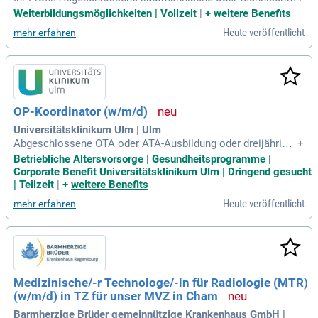
Ausbildung; Erfahrung im Kundenkontakt und gute rhetorisc
Weiterbildungsmöglichkeiten | Vollzeit
|
+
weitere Benefits
h Fähigkeiten am Telefon; Sicherer Umgang mit EDV-Syste
Heute veröffentlicht
mehr erfahren
men; Interesse an Automobilen und ambitioniertes Arbeiten;
Eigenverantwortliche, detailorientierte
OP-Koordinator (w/m/d)
Universitätsklinikum Ulm | Ulm
Abgeschlossene OTA oder ATA-Ausbildung oder dreijährige
+
pflegerische Ausbildung mit einschlägiger Berufserfahrung i
Betriebliche Altersvorsorge | Gesundheitsprogramme |
m OP; Fachweiterbildung wünschenswert; Fundierte Kenntni
Corporate Benefit Universitätsklinikum Ulm | Dringend gesucht
sse von Abläufen im Krankenhaus mit Fokus auf chirurgisch
| Teilzeit
|
+
weitere Benefits
e Kliniken und solides
Heute veröffentlicht
mehr erfahren
Medizinische/-r Technologe/-in für Radiologie (MTR)
(w/m/d) in TZ für unser MVZ in Cham
Barmherzige Brüder gemeinnützige Krankenhaus GmbH |