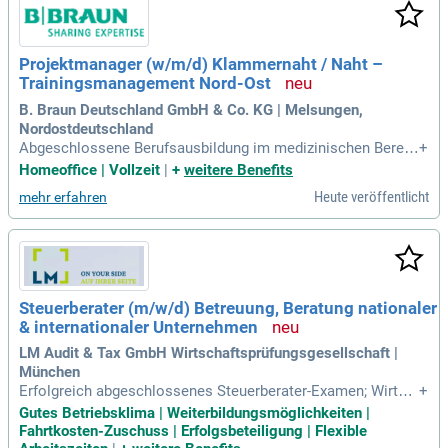
Projektmanager (w/m/d) Klammernaht / Naht –
Trainingsmanagement Nord-Ost
B. Braun Deutschland GmbH & Co. KG | Melsungen,
Nordostdeutschland
Abgeschlossene Berufsausbildung im medizinischen Bereic
+
h (OP-Pfleger / Schwester, OTA) oder mehrjährige operative
Homeoffice | Vollzeit
|
+
weitere Benefits
bzw. klinische Erfahrung; Idealerweise Erfahrung in der konz
Heute veröffentlicht
mehr erfahren
eptionellen Entwicklung & Durchführung von Fort- und Weite
rbildungsveranstaltungen
Steuerberater (m/w/d) Betreuung, Beratung nationaler
& internationaler Unternehmen
LM Audit & Tax GmbH Wirtschaftsprüfungsgesellschaft |
München
Erfolgreich abgeschlossenes Steuerberater-Examen; Wirtsc
+
haftliche und ergebnisorientierte Arbeitsweise; Sehr gute ED
Gutes Betriebsklima | Weiterbildungsmöglichkeiten |
V-Kenntnisse inklusive Erfahrung in der Arbeit mit DATEV; S
Fahrtkosten-Zuschuss | Erfolgsbeteiligung | Flexible
elbstständiger, eigenverantwortlicher Arbeitsstil und Freude