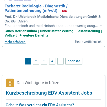
Facharzt Radiologie - Diagnostik /
Patientenbetreuung (m/w/d)
Prof. Dr. Uhlenbrock Medizinische Dienstleistungen GmbH &
Co. KG | Ahlen
Eine technisch und medizinisch absolut hochwertig ausgest
+
attete radiologische Abteilung; Einen modernen Arbeitsplatz
Gutes Betriebsklima | Unbefristeter Vertrag | Festanstellung |
mit RIS- und PACS-Anbindung; High-End-Geräte zur radiologi
Vollzeit
|
+
weitere Benefits
schen Diagnostik; Eine sorgfältige Einarbeitung durch erfahr
Heute veröffentlicht
mehr erfahren
ene Kolleg:innen
1
2
3
4
5
nächste
Das Wichtigste in Kürze
Kurzbeschreibung EDV Assistent Jobs
Gehalt: Was verdient ein EDV Assistent?