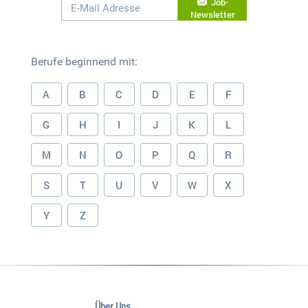
Job-
Newsletter
Berufe beginnend mit:
A
B
C
D
E
F
G
H
I
J
K
L
M
N
O
P
Q
R
S
T
U
V
W
X
Y
Z
Über Uns