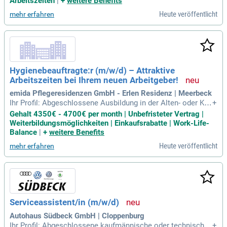
Arbeitszeiten
|
+
weitere Benefits
an Teamarbeit;
Heute veröffentlicht
mehr erfahren
Hygienebeauftragte:r (m/w/d) – Attraktive
Arbeitszeiten bei Ihrem neuen Arbeitgeber!
emida Pflegeresidenzen GmbH - Erlen Residenz | Meerbeck
Ihr Profil: Abgeschlossene Ausbildung in der Alten- oder Kra
+
nkenpflege; Durchsetzungsvermögen und präzise Arbeitswei
Gehalt 4350€ - 4700€ per month | Unbefristeter Vertrag |
se; EDV-Kenntnisse; Kommunikations-, Kritik- und Teamfähi
Weiterbildungsmöglichkeiten | Einkaufsrabatte | Work-Life-
gkeit; Verantwortungsbewusstsein und Einsatzbereitschaft;
Balance
|
+
weitere Benefits
Weiterbildung zum/zur
Heute veröffentlicht
mehr erfahren
Serviceassistent/in (m/w/d)
Autohaus Südbeck GmbH | Cloppenburg
Ihr Profil: Abgeschlossene kaufmännische oder technische
+