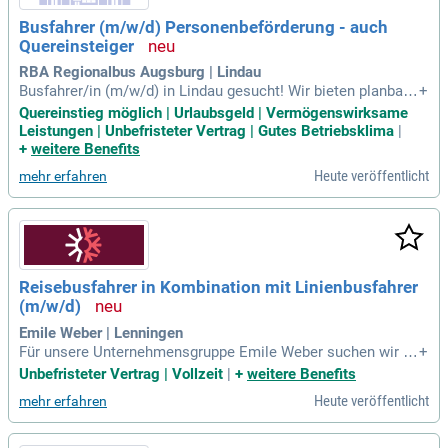
eams und genieße einen spannenden Arbeitsplatz mit vielfäl
Busfahrer (m/w/d) Personenbeförderung - auch
tigen Aufgaben!
Quereinsteiger
RBA Regionalbus Augsburg | Lindau
Busfahrer/in (m/w/d) in Lindau gesucht! Wir bieten planbare
+
monatliche Dienstpläne sowie eine faire Bezahlung, inklusiv
Quereinstieg möglich | Urlaubsgeld | Vermögenswirksame
e bis zu einem vollen Monatsgehalt an Weihnachts- und Url
Leistungen | Unbefristeter Vertrag | Gutes Betriebsklima
|
aubsgeld. Zusätzlich erhältst du 40 € vermögenswirksame L
+
weitere Benefits
eistungen und monatlich einen steuerfreien Warenwertgutsc
Heute veröffentlicht
mehr erfahren
hein von 50 €. Das unbefristete Arbeitsverhältnis umfasst 3
8,5 Stunden in der Woche sowie großzügige Urlaubstage, di
e je nach Betriebszugehörigkeit variieren. Genieße ein mode
rnes Arbeitsumfeld mit einem familiären Betriebsklima und
nutze unsere internen Fortbildungsangebote. Bewirb dich jet
zt und starte deine Karriere bei uns als Busfahrer!
Reisebusfahrer in Kombination mit Linienbusfahrer
(m/w/d)
Emile Weber | Lenningen
Für unsere Unternehmensgruppe Emile Weber suchen wir R
+
eisebusfahrer in Kombination mit Linienbusfahrer (m/w/d): I
Unbefristeter Vertrag | Vollzeit
|
+
weitere Benefits
hre Aufgaben: Durchführung von Reisebusfahrten in Luxemb
Heute veröffentlicht
mehr erfahren
urg und im internationalen Reiseverkehr.