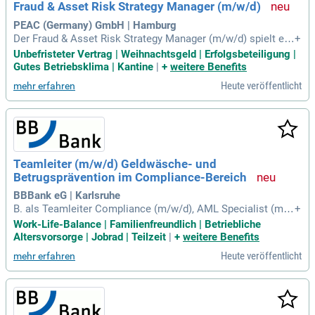
Fraud & Asset Risk Strategy Manager (m/w/d)
PEAC (Germany) GmbH | Hamburg
Der Fraud & Asset Risk Strategy Manager (m/w/d) spielt ein
+
e zentrale Rolle in der ganzheitlichen Strategieentwicklung f
Unbefristeter Vertrag | Weihnachtsgeld | Erfolgsbeteiligung |
ür Kreditrichtlinien. Diese umfassen den gesamten Kreditleb
Gutes Betriebsklima | Kantine
|
+
weitere Benefits
enszyklus, von der automatisierten Antragsprüfung bis zur C
Heute veröffentlicht
mehr erfahren
ollection-Strategie. Die Implementierung einer effektiven Fr
aud-Strategie geschieht durch automatisierte Fraud-Trigger i
n der Decision Engine, die verdächtige Anträge in Echtzeit er
kennen. Zudem werden Sicherheitsrisiken analysiert, um die
Leasingfähigkeit und das Remarketing-Potenzial von Industr
ie-Equipments vor der Kreditentscheidung zu bewerten. Det
Teamleiter (m/w/d) Geldwäsche- und
aillierte Analysen von Fraud-Mustern unterstützen die kontin
Betrugsprävention im Compliance-Bereich
uierliche Verbesserung der Betrugsabwehr. Die regelmäßige
Überprüfung der Restwertmatrix sorgt für marktgerechte En
BBBank eG | Karlsruhe
d-of-Lease-Werte.
B. als Teamleiter Compliance (m/w/d), AML Specialist (m/
+
w/d), Fraud Analyst (m/w/d), Geldwäschebeauftragter (m/w/
Work-Life-Balance | Familienfreundlich | Betriebliche
d), Compliance Manager (m/w/d), Risk Manager (m/w/d) od
Altersvorsorge | Jobrad | Teilzeit
|
+
weitere Benefits
er vergleichbar); Kenntnisse in der Geldwäsche- und Betrugs
Heute veröffentlicht
mehr erfahren
prävention, idealerweise