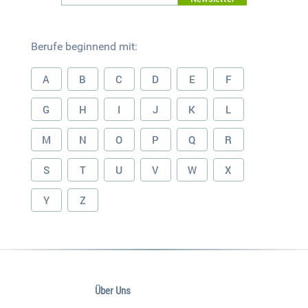
Berufe beginnend mit:
A
B
C
D
E
F
G
H
I
J
K
L
M
N
O
P
Q
R
S
T
U
V
W
X
Y
Z
Über Uns