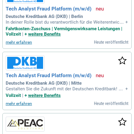
Tech Analyst Fraud Platform (m/w/d)
Deutsche Kreditbank AG (DKB) | Berlin
In deiner Rolle bist du verantwortlich für die Weiterentwicklu
+
ng einer cloudbasierten Fraud-Management-Plattform, die E
Fahrtkosten-Zuschuss | Vermögenswirksame Leistungen |
chtzeit-Betrugserkennung ermöglicht. Du analysierst kompl
Vollzeit
|
+
weitere Benefits
exe fachliche und technische Prozesse und schaffst umsetz
Heute veröffentlicht
mehr erfahren
bare Lösungen für Entwickler*innen und KI-Teams. Zudem b
egleitest du die Integration neuer Services innerhalb einer m
odernen Microservice- und Event-Driven-Architecture. Deine
Expertise in der Analyse großer Datenmengen unterstützt di
e Optimierung von Fraud-Use-Cases und Machine-Learning-
Modellen. Du führst Umsetzungsprojekte von der Anforderu
Tech Analyst Fraud Platform (m/w/d)
ngsanalyse bis zur produktiven Einführung durch und stellst
regulatorische Anforderungen sicher. Mit einem Abschluss i
Deutsche Kreditbank AG (DKB) | Mitte
n Informatik oder Wirtschaftsinformatik bist du die zentrale
Gestalten Sie die Zukunft mit der Deutschen Kreditbank! Wir
+
Schnittstelle zwischen Fachabteilungen und externen Partne
vergeben Kredite für Wohnraum, Krankenhäuser, Landwirtsc
Vollzeit
|
+
weitere Benefits
r*innen.
haft und erneuerbare Energien. Profitieren Sie von moderne
Heute veröffentlicht
mehr erfahren
m Banking und fairen Konditionen. Bewerben Sie sich jetzt u
nd erfahren Sie mehr!