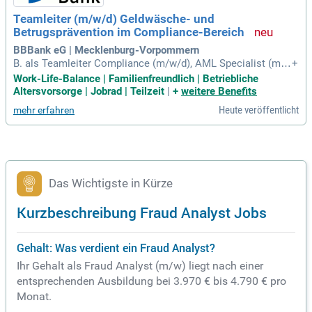
Teamleiter (m/w/d) Geldwäsche- und
Betrugsprävention im Compliance-Bereich
BBBank eG | Mecklenburg-Vorpommern
B. als Teamleiter Compliance (m/w/d), AML Specialist (m/
+
w/d), Fraud Analyst (m/w/d), Geldwäschebeauftragter (m/w/
Work-Life-Balance | Familienfreundlich | Betriebliche
d), Compliance Manager (m/w/d), Risk Manager (m/w/d) od
Altersvorsorge | Jobrad | Teilzeit
|
+
weitere Benefits
er vergleichbar); Kenntnisse in der Geldwäsche- und Betrugs
Heute veröffentlicht
mehr erfahren
prävention, idealerweise
Das Wichtigste in Kürze
Kurzbeschreibung Fraud Analyst Jobs
Gehalt: Was verdient ein Fraud Analyst?
Ihr Gehalt als Fraud Analyst (m/w) liegt nach einer
entsprechenden Ausbildung bei 3.970 € bis 4.790 € pro
Monat.