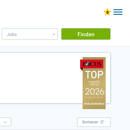
Finden
Jobs
»
e
Sortieren