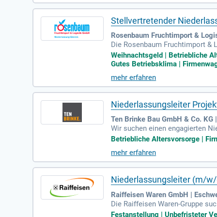
Transparenz geprägt ist. Bewerbe
Stellvertretender Niederlas
Rosenbaum Fruchtimport & Logi
Die Rosenbaum Fruchtimport & L
dert eine Hands-on-Mentalität s
Weihnachtsgeld | Betriebliche 
nd deren Entwicklung fördern. Z
Gutes Betriebsklima | Firmenwag
ce- und Geschäftspartnern ist es
mehr erfahren
eichwertige Ausbildung, ist Vor
Niederlassungsleiter Proje
Ten Brinke Bau GmbH & Co. KG 
Wir suchen einen engagierten Nie
te Verkehrsanbindung und Parkmög
Betriebliche Altersvorsorge | Fi
tern. Sie leiten ein motiviertes
mehr erfahren
g. Zu Ihren Aufgaben gehören di
eitsberechnungen. Nutzen Sie die
Niederlassungsleiter (m/w/
Raiffeisen Waren GmbH | Eschw
Die Raiffeisen Waren-Gruppe suc
0 Standorte und 22 Marken, die 
Festanstellung | Unbefristeter V