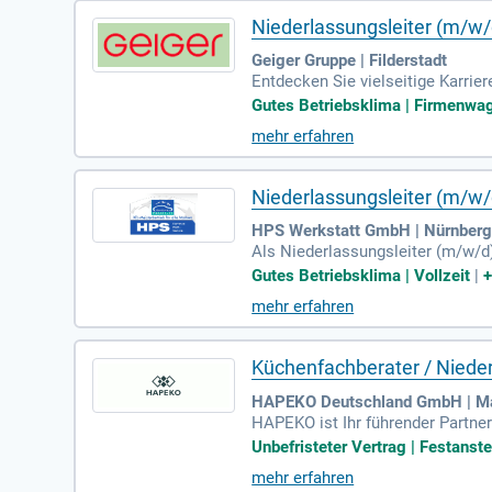
Niederlassungsleiter (m/w
Geiger Gruppe | Filderstadt
Entdecken Sie vielseitige Karri
teigern als auch erfahrenen Fach
Gutes Betriebsklima | Firmenwage
wortung für Sanierungsprojekte u
mehr erfahren
d Kostenkontrolle sowie die Mark
he Entwicklung. Gestalten Sie g
Niederlassungsleiter (m/w/d
HPS Werkstatt GmbH | Nürnber
Als Niederlassungsleiter (m/w/d)
r Ziel ist es, ein engagiertes T
Gutes Betriebsklima | Vollzeit
|
den Bereichen Kfz-Service, Reife
mehr erfahren
Ertragsziele planen Sie effektiv 
echnischen und Qualitätsstandar
n und Herstellern. Gemeinsam mi
Küchenfachberater / Nieder
seres Standorts.
HAPEKO Deutschland GmbH | Ma
HAPEKO ist Ihr führender Partner
über 20 Standorten deutschlandw
Unbefristeter Vertrag | Festanste
s Unternehmen im Elektrogroßhand
mehr erfahren
t auf dem Küchenstudio in Marie