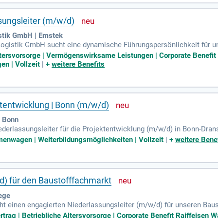
n Sie sich jetzt und gestalten Sie die Zukunft des Küchenverkaufs a
sungsleiter (m/w/d)
stik GmbH | Emstek
ogistik GmbH sucht eine dynamische Führungspersönlichkeit für un
owie Verantwortungsbewusstsein, um Prozesse aktiv zu gestalten. S
Altersvorsorge | Vermögenswirksame Leistungen | Corporate Benefi
udem steuern Sie logistische Abläufe und optimieren diese kontinui
en | Vollzeit
|
+
weitere Benefits
sentiell, um Erfolge zu sichern. Ein abgeschlossenes Studium in Logi
aussetzung für diese spannende Herausforderung.
ktentwicklung | Bonn (m/w/d)
| Bonn
derlassungsleiter für die Projektentwicklung (m/w/d) in Bonn-Dran
lichkeiten. In unmittelbarer Nähe befinden sich diverse Einkaufsmö
rmenwagen | Weiterbildungsmöglichkeiten | Vollzeit
|
+
weitere Bene
 Team von etwa 10 Kollegen und tragen Verantwortung für die zukunft
e selbstständige Akquise und Verhandlung von Grundstücksverträgen
 Chance, innovative Projektkonzepte zu entwickeln und Ihre Karrier
d) für den Baustofffachmarkt
ege
ht einen engagierten Niederlassungsleiter (m/w/d) für unseren Ba
von über 3.600 Mitarbeiter*innen getragen werden. Wir setzen auf
ertrag | Betriebliche Altersvorsorge | Corporate Benefit Raiffeise