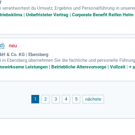
f
) verantwortest du Umsatz, Ergebnis und Personalführung in unsere
 Einkauf, Verkauf sowie die Durchführung von Inventuren und Lager
triebsklima | Unbefristeter Vertrag | Corporate Benefit Reifen Helm
 Meisterfortbildung bringst du die nötigen Qualifikationen mit. Du h
. Organisationstalent und Kundenorientierung zeichnen dich aus, w
 der Führerschein Klasse B rundem dein Profil ab.
d)
bH & Co. KG | Ebersberg
 in Ebersberg übernehmen Sie die fachliche und personelle Führung
ung erstreckt sich über die Ergebnisverantwortung der Niederlassung
nswirksame Leistungen | Betriebliche Altersvorsorge | Vollzeit
|
+
w
s kompetenter Ansprechpartner für bestehende und zukünftige Kund
se in der Verantwortung für Entsorgungsdienstleistungen sichert di
lle Beiträge durch die aktive Recherche zu neuen Entwicklungen in
en und Anregungen!
1
2
3
4
5
nächste