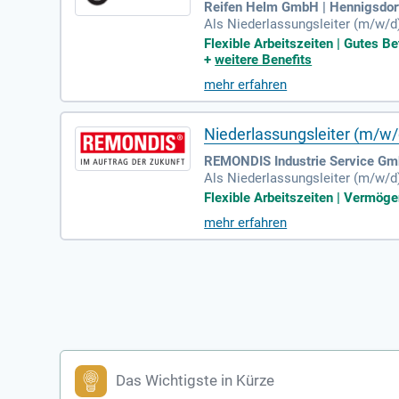
Reifen Helm GmbH | Hennigsdor
Als Niederlassungsleiter (m/w/d
ben umfassen die Kostenplanung,
Flexible Arbeitszeiten | Gutes Be
hatroniker und idealerweise einer
+
weitere Benefits
schaust auf gute Kundenberatung
mehr erfahren
bist. Flexibilität, Teamgeist und
Niederlassungsleiter (m/w/
REMONDIS Industrie Service Gm
Als Niederlassungsleiter (m/w/d)
hen Mitarbeiter. Ihre Verantwort
Flexible Arbeitszeiten | Vermöge
chäftsführung. Sie fungieren al
mehr erfahren
ouverän nach außen. Ihre Experti
nungen. Zudem leisten Sie wertvo
i der Umsetzung innovativer Ide
Das Wichtigste in Kürze