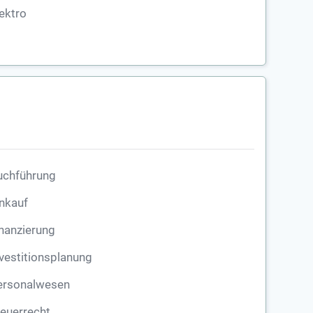
ektro
uchführung
nkauf
nanzierung
vestitionsplanung
ersonalwesen
euerrecht