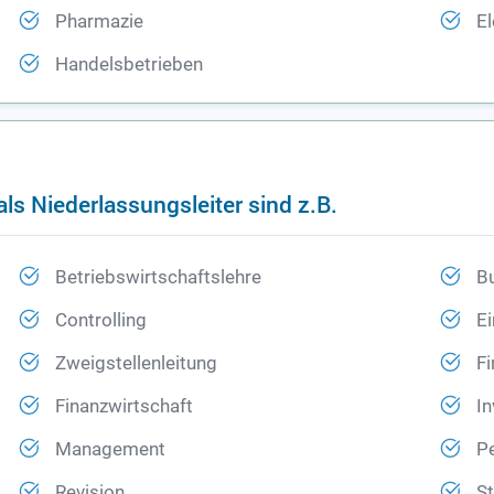
Pharmazie
El
Handelsbetrieben
ls Niederlassungsleiter sind z.B.
Betriebswirtschaftslehre
B
Controlling
Ei
Zweigstellenleitung
Fi
Finanzwirtschaft
In
Management
P
Revision
St