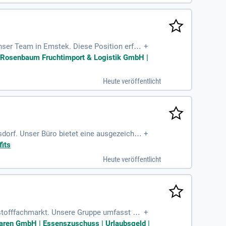
ktiv mit!
ser Team in Emstek. Diese Position erfor
+
ie werden rund 120 Mitarbeitende führen u
t Rosenbaum Fruchtimport & Logistik GmbH |
erlich. Die enge Zusammenarbeit mit Servi
stik oder Betriebswirtschaft, oder eine gl
Heute veröffentlicht
sdorf. Unser Büro bietet eine ausgezeichne
+
glichkeiten, die den Arbeitsalltag erleich
fits
sorientierte Entwicklung der Niederlassun
Heute veröffentlicht
 sowie die Erstellung von Wirtschaftlichk
e voranzutreiben!
ustofffachmarkt. Unsere Gruppe umfasst 22
+
 nachhaltiges Wachstum und suchen Mensch
n Waren GmbH | Essenszuschuss | Urlaubsgeld |