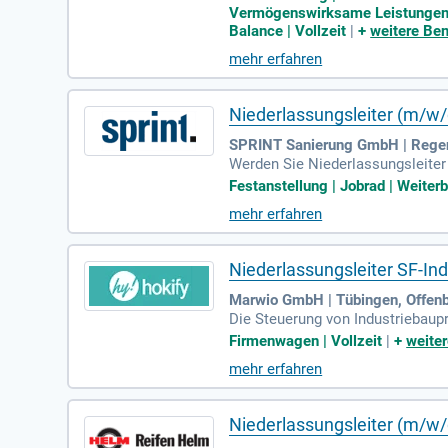
en, die geerdet, verlässlich und 
Vermögenswirksame Leistungen | 
n einem menschlichen Miteinande
Balance | Vollzeit
|
+
weitere Ben
wir gemeinsam Großes erreichen! 
mehr erfahren
Niederlassungsleiter (m/w/
SPRINT Sanierung GmbH | Rege
Werden Sie Niederlassungsleiter
einen neutralen Firmen-PKW zur 
Festanstellung | Jobrad | Weiter
ie Jobrad und Sportclub. Unsere 
mehr erfahren
taufgaben gehören die Steuerung 
bläufe und Qualitätsstandards ei
Niederlassungsleiter SF-In
Marwio GmbH | Tübingen, Offenb
Die Steuerung von Industriebaup
Ausbau bestehender Kundenbezieh
Firmenwagen | Vollzeit
|
+
weiter
ährige Erfahrung in Projekt- un
mehr erfahren
isches Verständnis sind entschei
mit direkter Berichtslinie an di
dards und -prozessen für exzelle
Niederlassungsleiter (m/w/