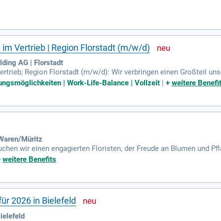
artikel. Nach einer Einarbeitung übernimmst du eigenverantwortlic
(m/w/d).
 im Vertrieb | Region Florstadt (m/w/d)
ding AG | Florstadt
ertrieb; Region Florstadt (m/w/d): Wir verbringen einen Großteil un
wechslungsreich ist, sondern vor allem sinnvoll. Für Menschen. Für 
ungsmöglichkeiten | Work-Life-Balance | Vollzeit
|
+
weitere Benefi
 Waren/Müritz
chen wir einen engagierten Floristen, der Freude an Blumen und Pfl
petenz, während du das Blumen- und Pflanzensortiment ansprechend 
+
weitere Benefits
ung floristischer Werke nach Kundenwunsch. Mit Berufserfahrung und
uverlässigkeit ist wichtig, insbesondere im Schichtbetrieb und an
gslosen Ablauf in unserer Floristikabteilung.
ür 2026 in Bielefeld
ielefeld