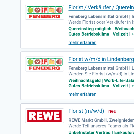
Florist / Verkäufer / Querein
Feneberg Lebensmittel GmbH | I
Werde Florist oder Verkäufer in I
Urlaubs- und Weihnachtsgeld. Ge
Quereinstieg möglich | Weihnach
flexiblen Arbeitszeiten und eine
Gutes Betriebsklima | Vollzeit
|
Weiterbildungsmöglichkeiten. We
mehr erfahren
t!
Florist w/m/d in Lindenberg 
Feneberg Lebensmittel GmbH | L
Werden Sie Florist (w/m/d) in Lin
o Stunde, dazu Urlaubs- und Wei
Weihnachtsgeld | Work-Life-Bala
re Lebensereignisse. Profitieren 
Gutes Betriebsklima | Vollzeit
|
Angebote. Entwickeln Sie sich w
mehr erfahren
stalten Sie Ihre Zukunft als Teil
Florist (m/w/d)
REWE Markt GmbH, Zweigniederl
Werde Teil unseres Teams als Flo
Handel sind uns wichtig. Freundl
Unbefristeter Vertrag | Einkaufsr