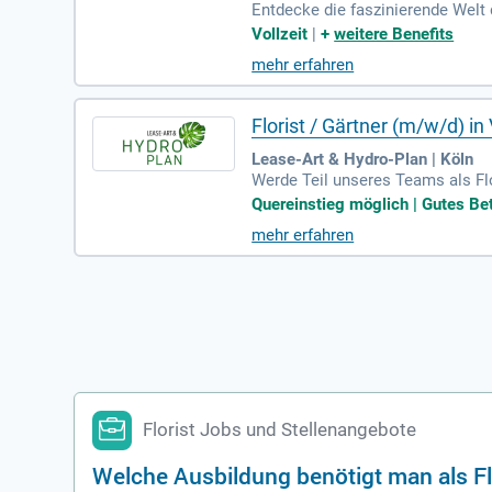
Entdecke die faszinierende Welt 
mensträuße. Starte deine Ausbil
Vollzeit
|
+
weitere Benefits
em guten Hauptschulabschluss u
mehr erfahren
e floristischen Fähigkeiten zu e
efeld!
Florist / Gärtner (m/w/d) in 
Lease-Art & Hydro-Plan | Köln
Werde Teil unseres Teams als Flo
vertrag mit mindestens 13. Mona
Quereinstieg möglich | Gutes Bet
ie Pflege unserer Hydrokulturen
mehr erfahren
rt ebenfalls zu deinen Aufgaben
wirb dich jetzt und teile uns dei
Florist Jobs und Stellenangebote
Welche Ausbildung benötigt man als Fl