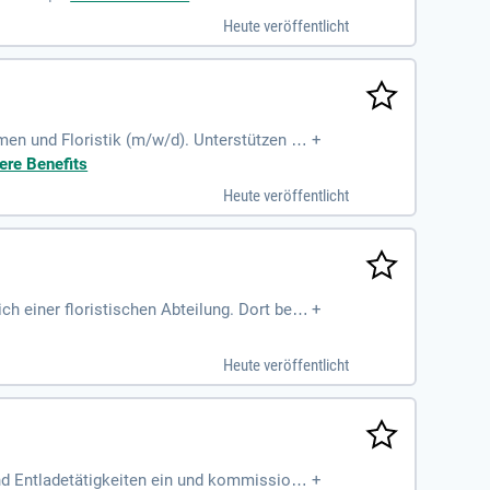
.de/karriere. Wir heißen Menschen aller Hin
Heute veröffentlicht
men und Floristik (m/w/d). Unterstützen Si
+
e Pflege-Tipps. Gestalten Sie unseren Ver
ere Benefits
chende Deko- und Geschenkartikel und krei
Heute veröffentlicht
enen Ausbildung als Florist oder Gärtner
ch einer floristischen Abteilung. Dort berä
+
t du für eine verkaufsfördernde Gestaltun
llst kreative floristische Werkstücke nach
Heute veröffentlicht
sam im Team garantierst du auch an Wochen
 bei.
nd Entladetätigkeiten ein und kommissioni
+