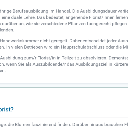
jährige Berufsausbildung im Handel. Die Ausbildungsdauer variie
m eine duale Lehre. Das bedeutet, angehende Florist/innen lernen
en darüber an, wie sie verschiedene Pflanzen fachgerecht pfle
ldenden.
andwerkskammer nicht geregelt. Daher entscheidet jeder Ausbi
en. In vielen Betrieben wird ein Hauptschulabschluss oder die Mit
Ausbildung zum/r Florist/in in Teilzeit zu absolvieren. Dements
, wenn Sie als Auszubildende/r das Ausbildungsziel in kürzerer 
en.
rist?
e, die Blumen faszinierend finden. Darüber hinaus brauchen Flor