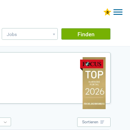
Finden
Jobs
»
e
Sortieren