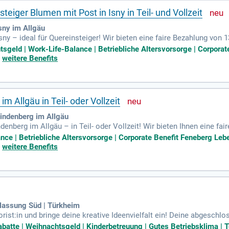
steiger Blumen mit Post in Isny in Teil- und Vollzeit
sny im Allgäu
sny – ideal für Quereinsteiger! Wir bieten eine faire Bezahlung von 
nieße 30 Tage Urlaub plus Sonderurlaub für besondere Ereignisse w
tsgeld | Work-Life-Balance | Betriebliche Altersvorsorge | Corpora
r betrieblichen Altersvorsorge. Unser familiäres Team bietet dir ei
+
weitere Benefits
nn du Spaß an der fachkundigen Beratung und freundlichen Bedienu
im Allgäu in Teil- oder Vollzeit
indenberg im Allgäu
denberg im Allgäu – in Teil- oder Vollzeit! Wir bieten Ihnen eine fai
hnachtsgeld. Genießen Sie eine optimale Work-Life-Balance mit 30 
nce | Betriebliche Altersvorsorge | Corporate Benefit Feneberg Leb
Sie von einer betrieblichen Altersvorsorge und zahlreichen Mitarbeite
+
weitere Benefits
eiter durch interne Schulungen und steigen Sie in einem unterstüt
 eines familiären Umfelds!
assung Süd | Türkheim
rist:in und bringe deine kreative Ideenvielfalt ein! Deine abgeschl
ichkeit und Teamgeist zeichnen dich aus und begeistern unsere Kund
abatte | Weihnachtsgeld | Kinderbetreuung | Gutes Betriebsklima | T