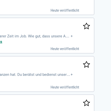
h spannende Aufgaben. Voraussetzung: Aus
Heute veröffentlicht
serer Zeit im Job. Wie gut, dass unsere Arb
+
morgen.
ts
Heute veröffentlicht
anzen hat. Du berätst und bedienst unsere
+
präsentierst. Deine Kreativität zeigt sic
 einer entsprechenden Ausbildung bringst d
Heute veröffentlicht
 Wochenenden. Gemeinsam setzen wir auf Kun