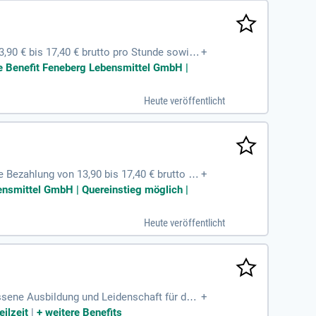
13,90 € bis 17,40 € brutto pro Stunde sowie
+
ie Hochzeiten oder Umzüge. Profitiere von
te Benefit Feneberg Lebensmittel GmbH |
ne umfangreiche Einarbeitung und spannende
ng von Kunden hast, dann bewirb dich jetz
Heute veröffentlicht
re Bezahlung von 13,90 bis 17,40 € brutto pr
+
Tagen Urlaub und Sonderurlaub für besonde
ensmittel GmbH | Quereinstieg möglich |
rvorteilen, darunter attraktive Bikeleasing-
zenden Team auf. Kommen Sie zu uns und ge
Heute veröffentlicht
ossene Ausbildung und Leidenschaft für den
+
:innen. Uns ist bewusst, dass nicht jeder
eilzeit
|
+
weitere Benefits