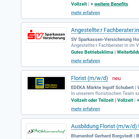
ere vielfältige Blumen und Deko
Vollzeit
|
+
weitere Benefits
bildung als Florist oder Gärtner 
mehr erfahren
Angestellte:r Fachberater:in
SV Sparkassen-Versicherung Hol
Angestellte:r Fachberater:in im V
eit nicht nur interessant und ab
Gutes Betriebsklima | Weiterbild
mehr erfahren
Florist (m/w/d)
EDEKA Märkte Ingolf Schubert |
In unserem floristischen Team su
Kunden mit Begeisterung und Kom
Vollzeit oder Teilzeit | Vollzeit
|
h bei der individuellen Anfertig
mehr erfahren
u die nötigen Kenntnisse mit. Z
denorientierung und einen reibun
Ausbildung Florist (m/w/d) f
Blumenhof Gerhard Borgstedt | B