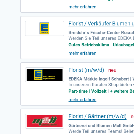
alle Anforderungen erfüllen kann
mehr erfahren
tergründe herzlich willkommen, d
Florist / Verkäufer Blumen 
Breidohr´s Frische-Center Rösra
Werden Sie Teil unseres EDEKA Br
e unsere Kunden bei der Auswahl
Gutes Betriebsklima | Urlaubsgel
kaufsraum kreativ und setzen Si
mehr erfahren
eren Sie einzigartige Arrangemen
(m/w/d). Bewerben Sie sich jetz
Florist (m/w/d)
EDEKA Märkte Ingolf Schubert |
In unserem floralen Shop bieten w
tst du unsere Kunden kompetent 
Part-time | Vollzeit
|
+
weitere B
g unseres Blumen- und Pflanzens
mehr erfahren
Kundenwunsch her. Idealerweise 
enden und im Schichtbetrieb eine
Florist / Gärtner (m/w/d)
Gärtnerei und Blumen Moll GmbH
Werde Teil unseres Teams! Belie