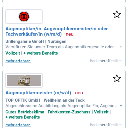
eigenständigen Betriebe stehen für höchste Qualität und exz
ellente Beratung. Bei uns dreht sich alles um Ihre Sehschärf
e und stilvolles Aussehen. Nutzen Sie modernste Technik in
einer kreativen Atmosphäre, die Individualität fördert. Werde
n Sie Teil eines wachsenden Teams, das auf Authentizität u
Augenoptiker/in, Augenoptikermeister/in oder
nd Verlässlichkeit setzt – Ihre Karriere beginnt hier!
Fachverkäufer/in (w/m/d)
Brillengalerie GmbH | Nürtingen
Verstärken Sie unser Team als Augenoptikergeselle oder M
+
eister! Ihre Aufgaben umfassen den Verkauf und die Anpass
Vollzeit
|
+
weitere Benefits
ung von Brillen sowie Kontaktlinsen, die Glasbearbeitung in
Heute veröffentlicht
mehr erfahren
unserer Werkstatt und diverse Bürotätigkeiten. Bewerben Si
e sich jetzt!
Augenoptikermeister (m/w/d)
TOP OPTIK GmbH | Weilheim an der Teck
Abgeschlossene Ausbildung als Augenoptiker*in, Augenopti
+
kermeister*in; Spaß am Verkauf, modebewusst und gute Erf
Gutes Betriebsklima | Fahrtkosten-Zuschuss | Vollzeit
|
ahrung in der Kundenberatung; Verantwortungsbewusstsein,
+
weitere Benefits
Zuverlässigkeit. 4,5-Tage-Woche, samstags immer frei; Über
Heute veröffentlicht
mehr erfahren
tarifliches Gehalt; Eine