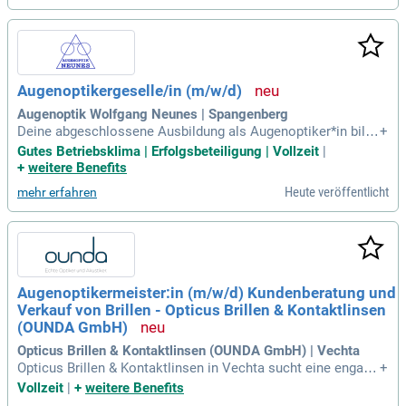
Augenoptikergeselle/in (m/w/d)
Augenoptik Wolfgang Neunes | Spangenberg
Deine abgeschlossene Ausbildung als Augenoptiker*in bilde
+
t die Grundlage für Deine Tätigkeit bei uns; Mit Deiner Kom
Gutes Betriebsklima | Erfolgsbeteiligung | Vollzeit
|
munikationsfähigkeit und Deinem freundlichen Auftreten be
+
weitere Benefits
geisterst Du unsere Kundschaft; Auf Deine Zuverlässigkeit k
Heute veröffentlicht
mehr erfahren
önnen wir und Dein
Augenoptikermeister:in (m/w/d) Kundenberatung und
Verkauf von Brillen - Opticus Brillen & Kontaktlinsen
(OUNDA GmbH)
Opticus Brillen & Kontaktlinsen (OUNDA GmbH) | Vechta
Opticus Brillen & Kontaktlinsen in Vechta sucht eine engagi
+
erte Augenoptikermeisterin (m/w/d) für eine Vollzeitstelle.
Vollzeit
|
+
weitere Benefits
Als Teil der ounda Gemeinschaft bieten wir eine einzigartige