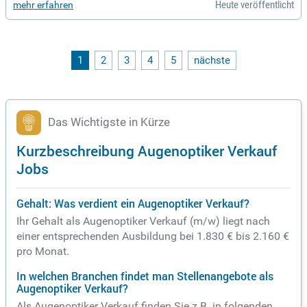
Heute veröffentlicht
mehr erfahren
Unternehmensphilosophie, die auf Identität und Eigenständi
gkeit setzt. Mit über 100 selbstständigen Betrieben gehören
wir zu den führenden Anbietern in der Augenoptik und Hörak
ustik. Unser Fokus liegt auf klarer Sicht und stilvollen Look
s, während wir höchste Qualitätsstandards und exzellente B
1
2
3
4
5
nächste
eratung gewährleisten. Bei uns erlebst du modernste Techni
k in einem persönlichen und individuellen Umfeld. Werde Tei
l unseres wachsenden Teams und gestalte das Seherlebnis
unserer Kunden aktiv mit!
Das Wichtigste in Kürze
Kurzbeschreibung Augenoptiker Verkauf
Jobs
Gehalt: Was verdient ein Augenoptiker Verkauf?
Ihr Gehalt als Augenoptiker Verkauf (m/w) liegt nach
einer entsprechenden Ausbildung bei 1.830 € bis 2.160 €
pro Monat.
In welchen Branchen findet man Stellenangebote als
Augenoptiker Verkauf?
Als Augenoptiker Verkauf finden Sie z.B. in folgenden