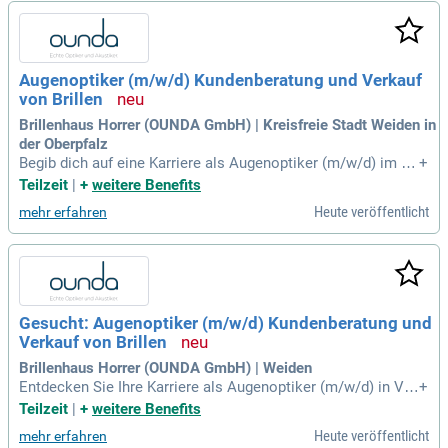
e professionelle Kundenkommunikation. Freuen Sie sich au
f eine attraktive Vergütung, inklusive Altersvorsorge und zus
ätzlicher Krankenversicherung, in einem modernen Optikunt
ernehmen.
Augenoptiker (m/w/d) Kundenberatung und Verkauf
von Brillen
Brillenhaus Horrer (OUNDA GmbH) | Kreisfreie Stadt Weiden in
der Oberpfalz
Begib dich auf eine Karriere als Augenoptiker (m/w/d) im Bri
+
llenhaus Horrer! Teil der innovativen ounda Gemeinschaft, b
Teilzeit
|
+
weitere Benefits
ieten wir dir mehr als nur einen Arbeitsplatz. Mit über 100 ei
Heute veröffentlicht
mehr erfahren
genständigen Betrieben sind wir führend in Augenoptik und
Hörakustik. Unsere Mission: Klare Sicht und stilvolle Looks
für unsere Kunden! Bei uns erlebst du höchste Qualität, Verl
ässlichkeit und individuelle Beratung. Werde Teil eines dyna
mischen Teams, das die Werte Handwerkskunst und Persön
lichkeit schätzt – bewirb dich jetzt!
Gesucht: Augenoptiker (m/w/d) Kundenberatung und
Verkauf von Brillen
Brillenhaus Horrer (OUNDA GmbH) | Weiden
Entdecken Sie Ihre Karriere als Augenoptiker (m/w/d) in Vol
+
l- oder Teilzeit bei Brillenhaus Horrer in Weiden, Oberpfalz. A
Teilzeit
|
+
weitere Benefits
ls Teil der ounda Gemeinschaft sind wir stolz darauf, keine
Heute veröffentlicht
mehr erfahren
Filialkette zu sein, sondern über 100 eigenständige Betriebe