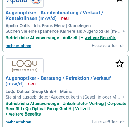
Augenoptiker - Kundenberatung / Verkauf /
Kontaktlinsen (m/w/d)
Apollo-Optik - Inh. Frank Menz | Gardelegen
Suchen Sie eine spannende Karriere als Augenoptiker (m/w/
+
d)? Wir bieten Ihnen eine attraktive Stelle, egal ob Sie ein erf
Betriebliche Altersvorsorge | Vollzeit
|
+
weitere Benefits
ahrener Profi oder Berufsanfänger sind. Mit Ihren Fähigkeite
Heute veröffentlicht
mehr erfahren
n in Brillenfertigung, Anpassung und Kundenberatung begeis
tern Sie Ihre Kunden. Die Kommunikation auf Deutsch (C1-N
iveau) ist für den Austausch mit unserem Team und den Kun
d:innen entscheidend. Genießen Sie 30 Tage Urlaub, ein fair
es Gehalt mit Erfolgsprämien und vielfältige Weiterbildungs
möglichkeiten für Ihre berufliche Entwicklung. Ihre Gesundh
Augenoptiker - Beratung / Refraktion / Verkauf
eit liegt uns am Herzen – profitieren Sie von Gesundheitsm
(m/w/d)
aßnahmen und einer betrieblichen Altersvorsorge.
LoQu Optical Group GmbH | Mainz
Sie sind ausgebildete:r Augenoptiker:in (Gesell:in oder Meis
+
ter:in) und suchen eine neue Herausforderung? Sie bringen
Betriebliche Altersvorsorge | Unbefristeter Vertrag | Corporate
Erfahrung in Refraktionen, Sehtests und idealerweise in der
Benefit LoQu Optical Group GmbH | Vollzeit
|
Werkstatt mit. Ihre Leidenschaft liegt in der stilvollen Beratu
+
weitere Benefits
ng von Kund:innen und dem Angebot exzellenten Service. Si
Heute veröffentlicht
mehr erfahren
e arbeiten eigenständig und teilen Ihr Wissen gerne im Tea
m. Fließende Deutschkenntnisse (C1-Niveau) sorgen für ein