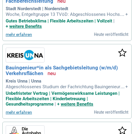
Fachbereichsleitung
Stadt Norderstedt | Norderstedt
Woche, Entgeltgruppe 13 TVöD: Abgeschlossenes Hochsch
+
ulstudium der Fachrichtung Bauingenieurwesen, Umweltinge
Gutes Betriebsklima | Flexible Arbeitszeiten | Vollzeit
|
nieurwesen, Wasser- und Siedlungswirtschaft, Verkehrsplan
+
weitere Benefits
ung/Verkehrswesen oder Infrastrukturmanagement (Dipl.
Heute veröffentlicht
mehr erfahren
Bauingenieur*in als Sachgebietsleitung (w/m/d)
Verkehrsflächen
Kreis Unna | Unna
Abgeschlossenes Studium der Fachrichtung Bauingenieurw
+
esen mit der Vertiefung Straßenbau, konstruktiver Ingenieur
Unbefristeter Vertrag | Vermögenswirksame Leistungen |
bau oder Baubetrieb; Führungserfahrung und die Fähigkeit, ei
Flexible Arbeitszeiten | Kinderbetreuung |
n Team zielorientiert zu führen und weiterzuentwickeln; Erfa
Gesundheitsprogramme
|
+
weitere Benefits
hrungen in der Abwicklung
Heute veröffentlicht
mehr erfahren