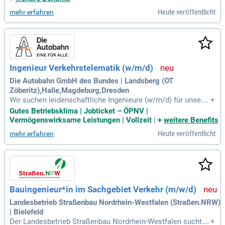
Straße; 5-7-Jährige Berufserfahrung in der Leistungsphase 0
Heute veröffentlicht
mehr erfahren
bis 7 von Infrastrukturprojekten
Ingenieur Verkehrstelematik (w/m/d)
Die Autobahn GmbH des Bundes | Landsberg (OT
Zöberitz),Halle,Magdeburg,Dresden
Wir suchen leidenschaftliche Ingenieure (w/m/d) für unsere
+
Abteilung C3 – Telematik/ Leitzentralen/ Fernmeldewesen. I
Gutes Betriebsklima | Jobticket – ÖPNV |
hre Expertise ist entscheidend für die regelmäßige Prüfung,
Vermögenswirksame Leistungen | Vollzeit
|
+
weitere Benefits
Wartung und Erneuerung tausender Brücken und Tunnel. Zu I
Heute veröffentlicht
mehr erfahren
hren spannenden Aufgaben zählen auch die Steuerung des V
erkehrs sowie die Koordination des Betriebsdienstes. Werd
en Sie Teil unseres dynamischen Teams und gestalten Sie a
ktiv die Zukunft der Autobahn! Als Ingenieur für Verkehrstel
ematik planen und überwachen Sie Neubau- und Erhaltungs
maßnahmen von Verkehrsbeeinflussungs- und Lichtsignala
Bauingenieur*in im Sachgebiet Verkehr (m/w/d)
nlagen. Bewerben Sie sich jetzt und tragen Sie zur Verkehrs
sicherheit und Effizienz bei!
Landesbetrieb Straßenbau Nordrhein-Westfalen (Straßen.NRW)
| Bielefeld
Der Landesbetrieb Straßenbau Nordrhein-Westfalen sucht ei
+