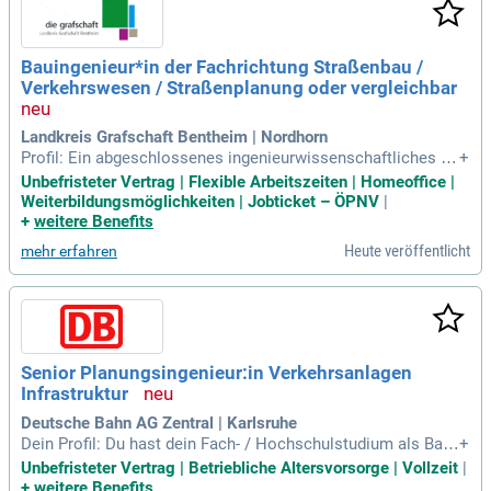
Bauingenieur*in der Fachrichtung Straßenbau /
Verkehrswesen / Straßenplanung oder vergleichbar
Landkreis Grafschaft Bentheim | Nordhorn
Profil: Ein abgeschlossenes ingenieurwissenschaftliches St
+
udium im Bereich Bauingenieurwesen (Fachrichtung Straßen
Unbefristeter Vertrag | Flexible Arbeitszeiten | Homeoffice |
bau / Verkehrswesen / Straßenplanung) oder vergleichbar; K
Weiterbildungsmöglichkeiten | Jobticket – ÖPNV
|
enntnisse im öffentlichen Bau- und Vergaberecht (VOB) sow
+
weitere Benefits
ie der HOAI sind wünschenswert
Heute veröffentlicht
mehr erfahren
Senior Planungsingenieur:in Verkehrsanlagen
Infrastruktur
Deutsche Bahn AG Zentral | Karlsruhe
Dein Profil: Du hast dein Fach- / Hochschulstudium als Baui
+
ngenieur:in oder Verkehrsingenieur:in erfolgreich abgeschlo
Unbefristeter Vertrag | Betriebliche Altersvorsorge | Vollzeit
|
ssen, idealerweise mit dem Schwerpunkt Schiene, alternativ
+
weitere Benefits