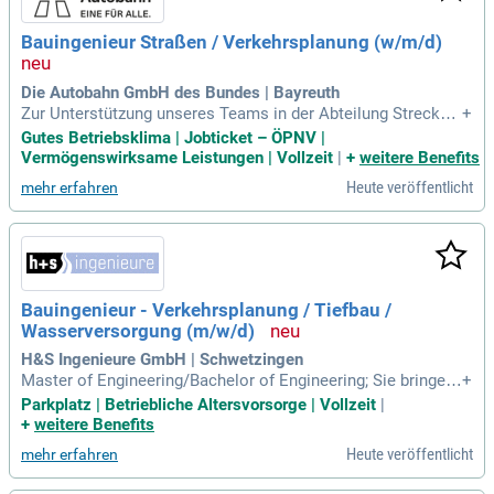
Bauingenieur Straßen / Verkehrsplanung (w/m/d)
Die Autobahn GmbH des Bundes | Bayreuth
Zur Unterstützung unseres Teams in der Abteilung Strecken
+
planung suchen wir Sie zum nächstmöglichen Zeitpunkt als
Gutes Betriebsklima | Jobticket – ÖPNV |
Bauingenieur für Straßenplanung/​Verkehrsplanung (w/m/d).
Vermögenswirksame Leistungen | Vollzeit
|
+
weitere Benefits
Heute veröffentlicht
mehr erfahren
Bauingenieur - Verkehrsplanung / Tiefbau /
Wasserversorgung (m/w/d)
H&S Ingenieure GmbH | Schwetzingen
Master of Engineering/Bachelor of Engineering; Sie bringen
+
mindestens 3 Jahre Berufserfahrung in einem Bauunterneh
Parkplatz | Betriebliche Altersvorsorge | Vollzeit
|
men / Ingenieurbüro mit; Sie verfügen über mehrere Jahre B
+
weitere Benefits
erufserfahrung in einem Planungsbüro, was vorteilhaft wäre;
Heute veröffentlicht
mehr erfahren
Sie besitzen fundierte