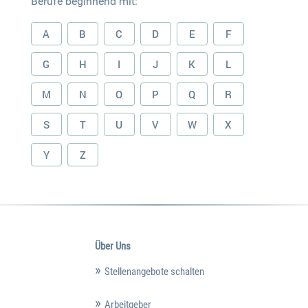
Berufe beginnend mit:
A
B
C
D
E
F
G
H
I
J
K
L
M
N
O
P
Q
R
S
T
U
V
W
X
Y
Z
Über Uns
Stellenangebote schalten
Arbeitgeber