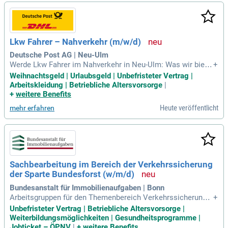
Lkw Fahrer – Nahverkehr (m/w/d)
Deutsche Post AG | Neu-Ulm
Werde Lkw Fahrer im Nahverkehr in Neu-Ulm: Was wir biete
+
n: Tariflicher Stundenlohn ab 19,02 € inkl. 50% Weihnachtsg
Weihnachtsgeld | Urlaubsgeld | Unbefristeter Vertrag |
eld und ggf. regionale Arbeitsmarktzulage; 25% Nachtzulage
Arbeitskleidung | Betriebliche Altersvorsorge
|
steuerfrei schon ab 20:00 Uhr (bis 6:00 Uhr); Weitere 50% W
+
weitere Benefits
eihnachtsgeld im November
Heute veröffentlicht
mehr erfahren
Sachbearbeitung im Bereich der Verkehrssicherung
der Sparte Bundesforst (w/m/d)
Bundesanstalt für Immobilienaufgaben | Bonn
Arbeitsgruppen für den Themenbereich Verkehrssicherung b
+
zw.
Unbefristeter Vertrag | Betriebliche Altersvorsorge |
Weiterbildungsmöglichkeiten | Gesundheitsprogramme |
Jobticket – ÖPNV
|
+
weitere Benefits