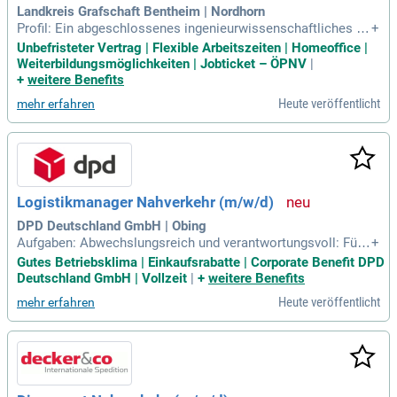
Landkreis Grafschaft Bentheim | Nordhorn
Profil: Ein abgeschlossenes ingenieurwissenschaftliches St
+
udium im Bereich Bauingenieurwesen (Fachrichtung Straßen
Unbefristeter Vertrag | Flexible Arbeitszeiten | Homeoffice |
bau / Verkehrswesen / Straßenplanung) oder vergleichbar; K
Weiterbildungsmöglichkeiten | Jobticket – ÖPNV
|
enntnisse im öffentlichen Bau- und Vergaberecht (VOB) sow
+
weitere Benefits
ie der HOAI sind wünschenswert
Heute veröffentlicht
mehr erfahren
Logistikmanager Nahverkehr (m/w/d)
DPD Deutschland GmbH | Obing
Aufgaben: Abwechslungsreich und verantwortungsvoll: Führ
+
ung des Nahverkehrs-Team mit 10 Personen sowie Organis
Gutes Betriebsklima | Einkaufsrabatte | Corporate Benefit DPD
ation einer effizienten Schicht- und Personaleinsatzplanung;
Deutschland GmbH | Vollzeit
|
+
weitere Benefits
Verantwortung für die Disposition von Verkehren mit Fokus
Heute veröffentlicht
mehr erfahren
auf hohe Produktivität