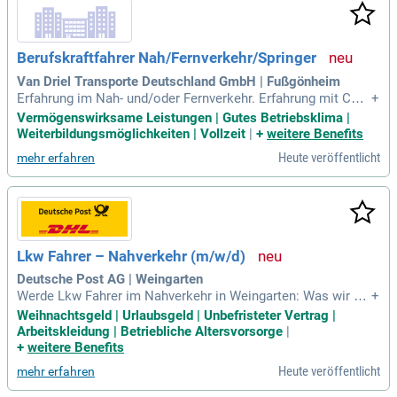
Berufskraftfahrer Nah/Fernverkehr/Springer
Van Driel Transporte Deutschland GmbH | Fußgönheim
Erfahrung im Nah- und/oder Fernverkehr. Erfahrung mit Cont
+
ainern. Technisches Verständnis für Lkw. We offer: Das biet
Vermögenswirksame Leistungen | Gutes Betriebsklima |
en wir. Attraktive und leistungsgerechte Vergütung. Pünktlic
Weiterbildungsmöglichkeiten | Vollzeit
|
+
weitere Benefits
he Gehaltszahlung. Vermögenswirksame Leistungen.
Heute veröffentlicht
mehr erfahren
Lkw Fahrer – Nahverkehr (m/w/d)
Deutsche Post AG | Weingarten
Werde Lkw Fahrer im Nahverkehr in Weingarten: Was wir bie
+
ten: Tariflicher Stundenlohn ab 19,02 € inkl. 50% Weihnachts
Weihnachtsgeld | Urlaubsgeld | Unbefristeter Vertrag |
geld und regionale Arbeitsmarktzulage; 25% Nachtzulage st
Arbeitskleidung | Betriebliche Altersvorsorge
|
euerfrei schon ab 20:00 Uhr (bis 6:00 Uhr); Weitere 50% Wei
+
weitere Benefits
hnachtsgeld im November
Heute veröffentlicht
mehr erfahren