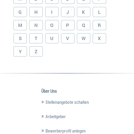
G
H
I
J
K
L
M
N
O
P
Q
R
S
T
U
V
W
X
Y
Z
Über Uns
Stellenangebote schalten
Arbeitgeber
Bewerberprofil anlegen