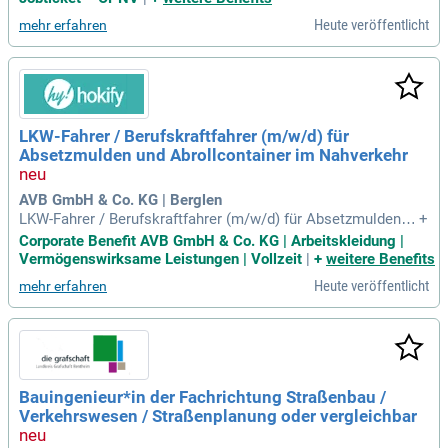
Heute veröffentlicht
mehr erfahren
LKW-Fahrer / Berufskraftfahrer (m/w/d) für
Absetzmulden und Abrollcontainer im Nahverkehr
AVB GmbH & Co. KG | Berglen
LKW-Fahrer / Berufskraftfahrer (m/w/d) für Absetzmulden u
+
nd Abrollcontainer im Nahverkehr: Beschreibung; Du willst f
Corporate Benefit AVB GmbH & Co. KG | Arbeitskleidung |
air bezahlt werden und den Tag hinter dem Steuer eines eige
Vermögenswirksame Leistungen | Vollzeit
|
+
weitere Benefits
nen Stamm-LKWs verbringen? Bei uns kannst du genau das
Heute veröffentlicht
mehr erfahren
haben!
Bauingenieur*in der Fachrichtung Straßenbau /
Verkehrswesen / Straßenplanung oder vergleichbar