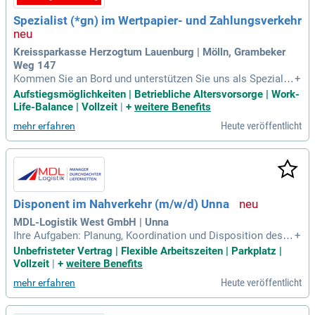
Spezialist (*gn) im Wertpapier- und Zahlungsverkehr
Kreissparkasse Herzogtum Lauenburg | Mölln, Grambeker
Weg 147
Kommen Sie an Bord und unterstützen Sie uns als Spezialis
+
t (*gn) im Wertpapier- und Zahlungsverkehr in der Abteilung
Aufstiegsmöglichkeiten | Betriebliche Altersvorsorge | Work-
Prozess- und Innovationsmanagement der Marktfolge.
Life-Balance | Vollzeit
|
+
weitere Benefits
Heute veröffentlicht
mehr erfahren
Disponent im Nahverkehr (m/w/d) Unna
MDL-Logistik West GmbH | Unna
Ihre Aufgaben: Planung, Koordination und Disposition des N
+
ahverkehrs; GPS gesteuerte Terminüberwachung sowie Stat
Unbefristeter Vertrag | Flexible Arbeitszeiten | Parkplatz |
uskontrolle und -vergabe; Kundenbetreuung hinsichtlich Auft
Vollzeit
|
+
weitere Benefits
ragsannahme und Sendungsnachfragen; Ansprechpartner für
Heute veröffentlicht
mehr erfahren
Kunden, externe Dienstleister