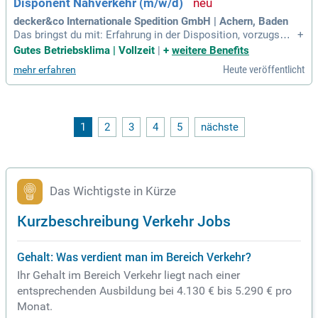
Disponent Nahverkehr (m/w/d)
decker&co Internationale Spedition GmbH | Achern, Baden
Das bringst du mit: Erfahrung in der Disposition, vorzugswei
+
se im Nahverkehr; Gute geografische Kenntnisse und Organi
Gutes Betriebsklima | Vollzeit
|
+
weitere Benefits
sationsgeschick; Kommunikativ und Kundenorientiert.
Heute veröffentlicht
mehr erfahren
1
2
3
4
5
nächste
Das Wichtigste in Kürze
Kurzbeschreibung Verkehr Jobs
Gehalt: Was verdient man im Bereich Verkehr?
Ihr Gehalt im Bereich Verkehr liegt nach einer
entsprechenden Ausbildung bei 4.130 € bis 5.290 € pro
Monat.