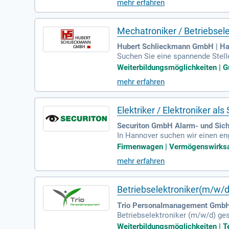
mehr erfahren
ierung (Fanuc, Motoman oder Pan
ung und SPS-Kenntnissen. Werde 
Mechatroniker / Betriebsel
Hubert Schlieckmann GmbH | Ha
Suchen Sie eine spannende Stelle
ung und vorbeugende Instandhalt
Weiterbildungsmöglichkeiten | Gu
TIA-Portal und S7/S5-Steuerunge
mehr erfahren
ine abgeschlossene Berufsausbil
d bringen Sie Ihre Ideen zur kont
Elektriker / Elektroniker a
Securiton GmbH Alarm- und Sich
In Hannover suchen wir einen en
g anspruchsvoller Kundenprojekt
Firmenwagen | Vermögenswirksa
bei Ihre Expertise in der Wartun
mehr erfahren
oder Elektroinstallateur ist uner
Brand- oder Einbruchmeldetechni
Betriebselektroniker(m/w/d
Trio Personalmanagement GmbH
Betriebselektroniker (m/w/d) ge
n und behebst Störungen an elekt
Weiterbildungsmöglichkeiten | Te