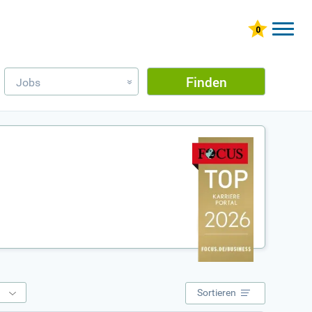
Finden
Jobs
»
e
Sortieren