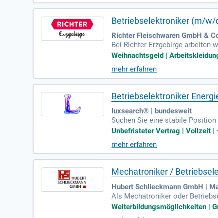
zu werden!
Betriebselektroniker (m/w/
Richter Fleischwaren GmbH & Co
Bei Richter Erzgebirge arbeiten 
gen zu bieten. Unser Engagement
Weihnachtsgeld | Arbeitskleidung
mensentwicklung honoriert. Beson
mehr erfahren
rebshilfe. Diese finden nicht nu
en. Wir suchen Dich! Wenn Du ein
st, bewirb Dich jetzt!
Betriebselektroniker Energi
luxsearch® | bundesweit
Suchen Sie eine stabile Position
und eine attraktive Vergütung zw
Unbefristeter Vertrag | Vollzeit
|
nergieanlagen arbeiten. Ihre Au
mehr erfahren
Systeme. Sie gestalten den reibu
Position in einem praktischen Arb
Mechatroniker / Betriebsel
Hubert Schlieckmann GmbH | Ma
Als Mechatroniker oder Betrieb
n umfassen die Fehleranalyse, R
Weiterbildungsmöglichkeiten | Gu
dentifizierst Schwachstellen u