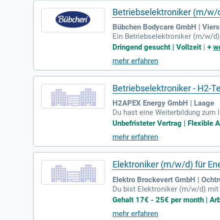
Betriebselektroniker (m/w/
Bübchen Bodycare GmbH | Vier
Ein Betriebselektroniker (m/w/d
ümmert er sich um Installatione
Dringend gesucht | Vollzeit
|
+
we
en sowie die Durchführung von F
mehr erfahren
ker oder in einem verwandten Fac
htig wie gute Deutschkenntnisse.
Betriebselektroniker - H2-T
H2APEX Energy GmbH | Laage
Du hast eine Weiterbildung zum I
k? Wir suchen dich! Ein Führersc
Unbefristeter Vertrag | Flexible
mfassend schulen. Idealerweise 
mehr erfahren
mit MS Office. Profitiere von ei
jetzt!
Elektroniker (m/w/d) für En
Elektro Brockevert GmbH | Ocht
Du bist Elektroniker (m/w/d) mi
atzbereitschaft und Flexibilität 
Gehalt 17€ - 25€ per month | Arbe
skleidung. Genieße eine 4-Tage-
mehr erfahren
V-Systemen und Sonderprojekten. 