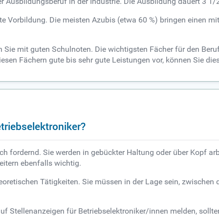
ter Ausbildungsberuf in der Industrie. Die Ausbildung dauert 3 1
te Vorbildung. Die meisten Azubis (etwa 60 %) bringen einen mi
Sie mit guten Schulnoten. Die wichtigsten Fächer für den Beruf 
esen Fächern gute bis sehr gute Leistungen vor, können Sie dies
triebselektroniker?
rlich fordernd. Sie werden in gebückter Haltung oder über Kopf a
eitern ebenfalls wichtig.
heoretischen Tätigkeiten. Sie müssen in der Lage sein, zwische
f Stellenanzeigen für Betriebselektroniker/innen melden, sollt