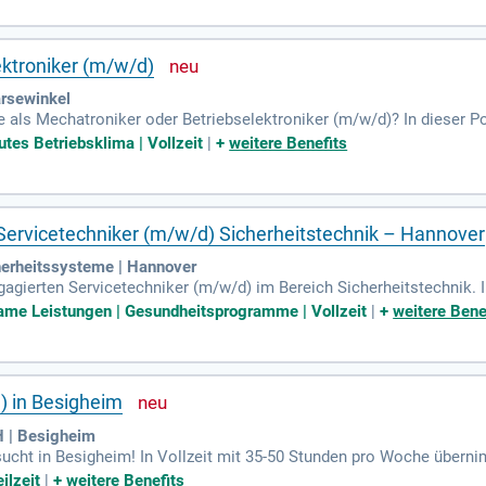
asonic) sind von Vorteil. Wir suchen einen motivierten Teamplaye
Teil unseres innovativen Unternehmens und gestalte die Zukunft mi
ektroniker (m/w/d)
rsewinkel
 als Mechatroniker oder Betriebselektroniker (m/w/d)? In dieser Pos
ung unserer Maschinen. Sie analysieren Fehler und optimieren Ins
tes Betriebsklima | Vollzeit
|
+
weitere Benefits
n. Zudem beschäftigen Sie sich mit der Optimierung von Roboterze
dung und Kenntnisse in Pneumatik, Hydraulik und SPS sind für uns 
inuierlichen Verbesserung ein!
ls Servicetechniker (m/w/d) Sicherheitstechnik – Hannover
erheitssysteme | Hannover
gagierten Servicetechniker (m/w/d) im Bereich Sicherheitstechnik.
e für Brandmelde- und Einbruchmeldesysteme. Sie arbeiten sowohl 
me Leistungen | Gesundheitsprogramme | Vollzeit
|
+
weitere Bene
g, Instandhaltung und Störungsanalyse gefragt ist. Eine abgeschlosse
lässlich. Idealerweise bringen Sie auch Erfahrung in der Sicherheits
k. Werden Sie Teil eines dynamischen Teams und gestalten Sie mode
) in Besigheim
 | Besigheim
sucht in Besigheim! In Vollzeit mit 35-50 Stunden pro Woche übern
rischen Anlagen. Du bringst eine abgeschlossene Berufsausbildung 
ilzeit
|
+
weitere Benefits