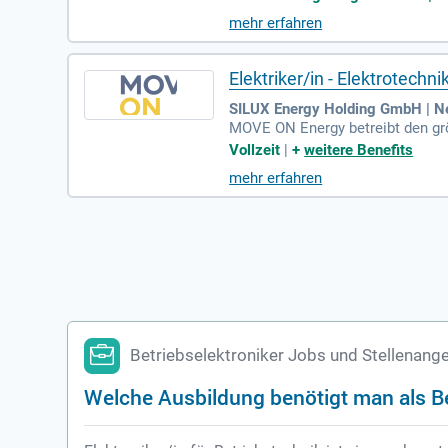
Berufserfahrung in der Installat
mehr erfahren
bieten ein attraktives Vergütungs
rten Perspektive und abwechslung
Elektriker/in - Elektrotechn
SILUX Energy Holding GmbH | Ne
MOVE ON Energy betreibt den grö
speist Energie über ein 380 KV 
Vollzeit
|
+
weitere Benefits
mit Führerschein. Ihre Aufgaben
mehr erfahren
nleistung. Sie führen DGUV-V3-P
Sie Teil unseres dynamischen Te
Betriebselektroniker Jobs und Stellenang
Welche Ausbildung benötigt man als Be