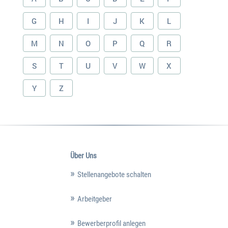
G
H
I
J
K
L
M
N
O
P
Q
R
S
T
U
V
W
X
Y
Z
Über Uns
Stellenangebote schalten
Arbeitgeber
Bewerberprofil anlegen