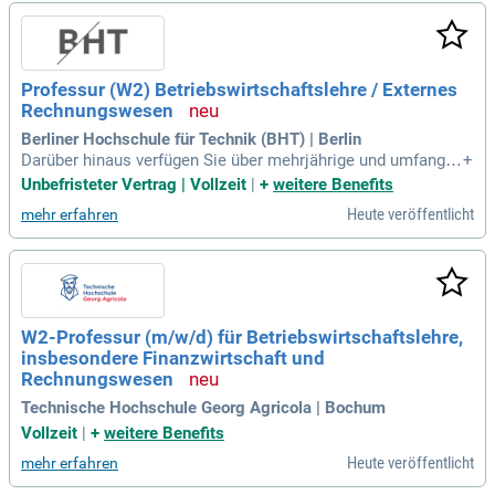
Professur (W2) Betriebswirtschaftslehre / Externes
Rechnungswesen
Berliner Hochschule für Technik (BHT) | Berlin
Darüber hinaus verfügen Sie über mehrjährige und umfangre
+
iche Berufserfahrung im Externen Rechnungswesen in Unter
Unbefristeter Vertrag | Vollzeit
|
+
weitere Benefits
nehmen, Wirtschaftsprüfung, Unternehmensberatung oder v
Heute veröffentlicht
mehr erfahren
ergleichbaren rechnungslegungsnahen Funktionen; Erfahrun
gen in Industrie, Bauwesen
W2-Professur (m/w/d) für Betriebswirtschaftslehre,
insbesondere Finanzwirtschaft und
Rechnungswesen
Technische Hochschule Georg Agricola | Bochum
Vollzeit
|
+
weitere Benefits
Heute veröffentlicht
mehr erfahren