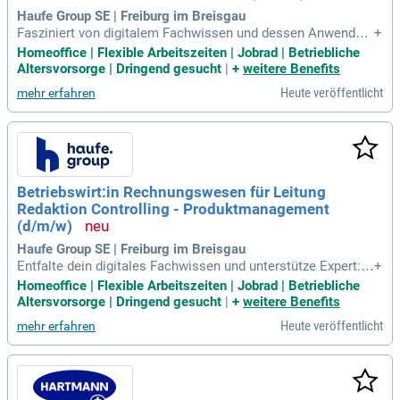
Haufe Group SE | Freiburg im Breisgau
Fasziniert von digitalem Fachwissen und dessen Anwendun
+
g im Rechnungswesen? Dann suchen wir dich! Werde Teil un
Homeoffice | Flexible Arbeitszeiten | Jobrad | Betriebliche
seres dynamischen Teams im Bereich Content & Product Cr
Altersvorsorge | Dringend gesucht
|
+
weitere Benefits
eation. Als Teamleiter:in (d/m/w) verantwortest du innovati
Heute veröffentlicht
mehr erfahren
ve Lösungen und erstklassige Inhalte für Expert:innen im Re
chnungswesen. Gemeinsam entwickeln wir praxisgerechte
Fachinformationen, Online-Seminare und Arbeitshilfen. Uns
ere führenden Datenbanklösungen mit KI-Komponenten, wie
CoPilot Finance, stehen im Mittelpunkt unserer Produkte.
Betriebswirt:in Rechnungswesen für Leitung
Redaktion Controlling - Produktmanagement
(d/m/w)
Haufe Group SE | Freiburg im Breisgau
Entfalte dein digitales Fachwissen und unterstütze Expert:in
+
nen im Rechnungswesen als Teamleiter:in (d/m/w) in unser
Homeoffice | Flexible Arbeitszeiten | Jobrad | Betriebliche
er innovativen Fachredaktion. Wir suchen eine digital-affine
Altersvorsorge | Dringend gesucht
|
+
weitere Benefits
Persönlichkeit, die unser engagiertes 10-köpfiges Team leit
Heute veröffentlicht
mehr erfahren
et und spannende Themen von der Konzeption bis zur Umse
tzung verantwortet. Bei uns erstellst du praxisnahe Inhalte, d
ie auf aktuelle Herausforderungen der Branche zugeschnitte
n sind. Dazu gehören Fachtexte, Arbeitshilfen und Online-Se
minare. Unsere führenden KI-unterstützten Datenbank-Lösun