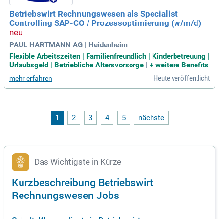
gen, wie der CoPilot Finance, sind Teil unserer Produktpalett
Betriebswirt Rechnungswesen als Specialist
e. Werde Teil unseres dynamischen Teams und gestalte die
Controlling SAP-CO / Prozessoptimierung (w/m/d)
Zukunft des Rechnungswesens aktiv mit!
PAUL HARTMANN AG | Heidenheim
Flexible Arbeitszeiten | Familienfreundlich | Kinderbetreuung |
Urlaubsgeld | Betriebliche Altersvorsorge
|
+
weitere Benefits
Heute veröffentlicht
mehr erfahren
1
2
3
4
5
nächste
Das Wichtigste in Kürze
Kurzbeschreibung Betriebswirt
Rechnungswesen Jobs