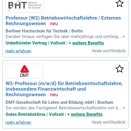
Professur (W2) Betriebswirtschaftslehre / Externes
Rechnungswesen
Berliner Hochschule für Technik | Berlin
Darüber hinaus verfügen Sie über mehrjährige und umfangre
+
iche Berufserfahrung im Externen Rechnungswesen in Unter
Unbefristeter Vertrag | Vollzeit
|
+
weitere Benefits
nehmen, Wirtschaftsprüfung, Unternehmensberatung oder v
Heute veröffentlicht
mehr erfahren
ergleichbaren rechnungslegungsnahen Funktionen; Erfahrun
gen in Industrie, Bauwesen
W2-Professur (m/w/d) für Betriebswirtschaftslehre,
insbesondere Finanzwirtschaft und
Rechnungswesen
DMT-Gesellschaft für Lehre und Bildung mbH | Bochum
Sie werden das Fachgebiet Betriebswirtschaftslehre mit den
+
Schwerpunkten Finanzwirtschaft und Rechnungswesen in F
Gutes Betriebsklima | Vollzeit
|
+
weitere Benefits
orschung und Lehre innerhalb der Studiengänge des Fachber
Heute veröffentlicht
mehr erfahren
eiches Wirtschaftsingenieurwesen vertreten.