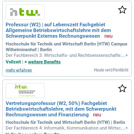
Professur (W2) | auf Lebenszeit Fachgebiet
Allgemeine Betriebswirtschaftslehre mit dem
Schwerpunkt Externes Rechnungswesen
Hochschule für Technik und Wirtschaft Berlin (HTW) Campus
Wilhelminenhof | Berlin
Der Fachbereich 3: Wirtschafts- und Rechtswissenschaften
+
besetzt eine Professur (W2); auf Lebenszeit Fachgebiet Allg
Vollzeit
|
+
weitere Benefits
emeine Betriebswirtschaftslehre mit dem Schwerpunkt Exte
Heute veröffentlicht
mehr erfahren
rnes Rechnungswesen Bachelor- und Masterstudiengang Be
triebswirtschaftslehre Ihre
Vertretungsprofessur (W2, 50%) Fachgebiet
Betriebswirtschaftslehre, mit dem Schwerpunkt
Rechnungswesen und Finanzierung
Hochschule für Technik und Wirtschaft Berlin (HTW) | Berlin
Der Fachbereich 4: Informatik, Kommunikation und Wirtsch
+
aft besetzt eine Vertretungsprofessur (W2, 50%); 01.04.2027