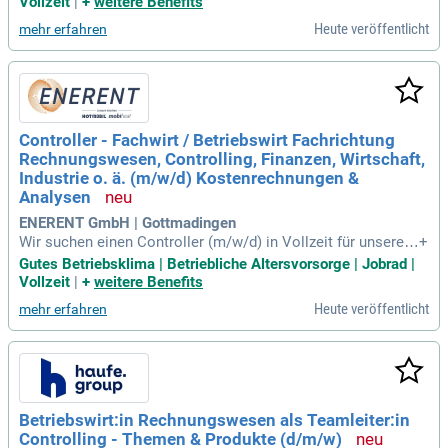
Vollzeit
|
+
weitere Benefits
bis 30.09.2028 Fachgebiet Betriebswirtschaftslehre, mit de
Heute veröffentlicht
mehr erfahren
m Schwerpunkt Rechnungswesen und Finanzierung Bachelo
r- und Masterstudiengang
Controller - Fachwirt / Betriebswirt Fachrichtung
Rechnungswesen, Controlling, Finanzen, Wirtschaft,
Industrie o. ä. (m/w/d) Kostenrechnungen &
Analysen
ENERENT GmbH | Gottmadingen
Wir suchen einen Controller (m/w/d) in Vollzeit für unseren
+
Standort in Gottmadingen. In dieser Schlüsselposition arbei
Gutes Betriebsklima | Betriebliche Altersvorsorge | Jobrad |
ten Sie direkt mit der Geschäftsführung und bereiten Planun
Vollzeit
|
+
weitere Benefits
gen sowie Reports vor. Ihre Expertise in Kostenrechnungen
Heute veröffentlicht
mehr erfahren
und Analysen hilft uns, die Geschäftsentwicklung zu bewert
en. Sie entwickeln KPIs und Wirtschaftlichkeitsrechnungen,
die als Basis für Entscheidungen dienen. Zudem nutzen Sie
Tools wie Microsoft Dynamics und Power BI, um Automatis
ierungen voranzutreiben. Verstärken Sie unser Team und ge
stalten Sie die Zukunft unseres Unternehmens aktiv mit!
Betriebswirt:in Rechnungswesen als Teamleiter:in
Controlling - Themen & Produkte (d/m/w)