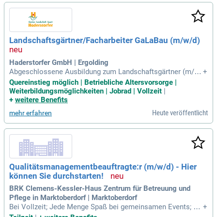
d Pflanzung von Bäumen im Neusser Stadtgebiet. Werden Si
e Teil unserer grünen Zukunft und gestalten Sie den Botanis
chen Garten aktiv mit!
Landschaftsgärtner/Facharbeiter GaLaBau (m/w/d)
Haderstorfer GmbH | Ergolding
Abgeschlossene Ausbildung zum Landschaftsgärtner (m/w/
+
d) oder Berufserfahrung in einem vergleichbaren Handwerk
Quereinstieg möglich | Betriebliche Altersvorsorge |
(gerne auch motivierte Quereinsteiger); Erfahrung im Führen
Weiterbildungsmöglichkeiten | Jobrad | Vollzeit
|
von Baumaschinen (Lader, Bagger) wünschenswert; Teamfä
+
weitere Benefits
higkeit und Einsatzbereitschaft
Heute veröffentlicht
mehr erfahren
Qualitätsmanagementbeauftragte:r (m/w/d) - Hier
können Sie durchstarten!
BRK Clemens-Kessler-Haus Zentrum für Betreuung und
Pflege in Marktoberdorf | Marktoberdorf
Bei Vollzeit; Jede Menge Spaß bei gemeinsamen Events; Lei
+
stungsgerechte Bezahlung nach dem BRK-Vergütungstarifve