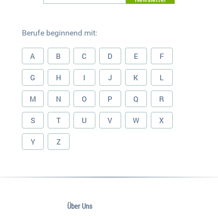
Berufe beginnend mit:
A
B
C
D
E
F
G
H
I
J
K
L
M
N
O
P
Q
R
S
T
U
V
W
X
Y
Z
Über Uns