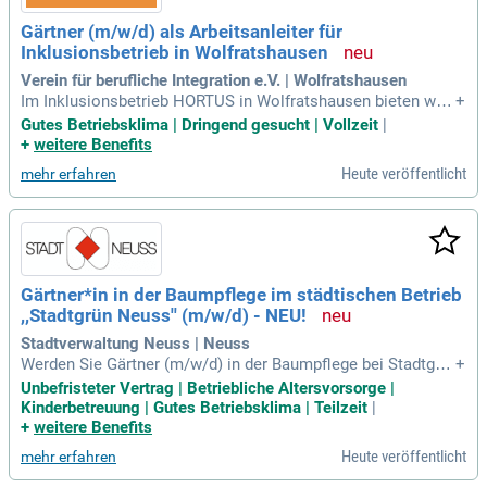
Gärtner (m/w/d) als Arbeitsanleiter für
Inklusionsbetrieb in Wolfratshausen
Verein für berufliche Integration e.V. | Wolfratshausen
Im Inklusionsbetrieb HORTUS in Wolfratshausen bieten wir
+
umfassende Dienstleistungen im Garten- und Landschaftsb
Gutes Betriebsklima | Dringend gesucht | Vollzeit
|
au an. Unsere Projekte betreuen wir in München sowie im L
+
weitere Benefits
andkreis Bad Tölz und Wolfratshausen. Aktuell suchen wir e
Heute veröffentlicht
mehr erfahren
inen motivierten Landschaftsgärtner / Gärtner (m/w/d) zur e
igenverantwortlichen Abwicklung von Baustellen. In dieser P
osition übernehmen Sie die fachliche Anleitung von Mitarbe
itern mit psychischen Beeinträchtigungen. Voraussetzung is
t eine abgeschlossene Ausbildung im Gartenbau sowie min
destens drei Jahre Berufserfahrung. Bei uns gestalten Sie ei
Gärtner*in in der Baumpflege im städtischen Betrieb
ne inklusive Arbeitsumgebung und fördern die Vielfalt im Ga
,,Stadtgrün Neuss'' (m/w/d) - NEU!
rtenbau.
Stadtverwaltung Neuss | Neuss
Werden Sie Gärtner (m/w/d) in der Baumpflege bei Stadtgrü
+
n Neuss! Bewerbungen sind bis zum 18.07.2026 möglich; Vo
Unbefristeter Vertrag | Betriebliche Altersvorsorge |
rstellungsgespräche finden in KW 31/32 statt. Diese unbefri
Kinderbetreuung | Gutes Betriebsklima | Teilzeit
|
stete Stelle in Vollzeit (39 Std./Woche) bietet ein attraktives
+
weitere Benefits
Gehalt in der Entgeltgruppe 6 (3240 € - 3926 €). Teilzeitmode
Heute veröffentlicht
mehr erfahren
lle sind ebenfalls verfügbar. Als Teil eines engagierten Team
s von 20 Mitarbeitenden kümmern Sie sich um die Pflege un