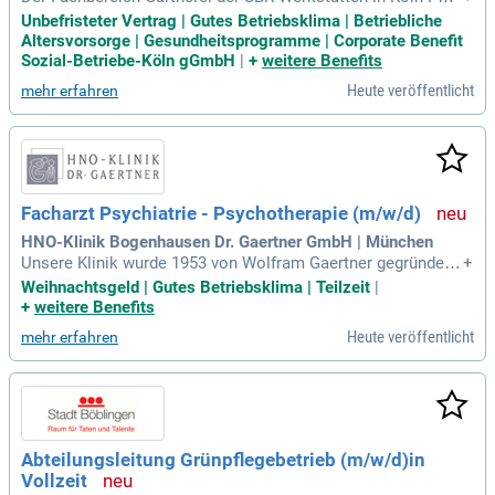
ist eine Rehabilitationseinrichtung zur Förderung und Betreu
Unbefristeter Vertrag | Gutes Betriebsklima | Betriebliche
ung von Menschen mit überwiegend geistigen Beeinträchtig
Altersvorsorge | Gesundheitsprogramme | Corporate Benefit
ungen.
Sozial-Betriebe-Köln gGmbH
|
+
weitere Benefits
Heute veröffentlicht
mehr erfahren
Facharzt Psychiatrie - Psychotherapie (m/w/d)
HNO-Klinik Bogenhausen Dr. Gaertner GmbH | München
Unsere Klinik wurde 1953 von Wolfram Gaertner gegründet u
+
nd wird seit drei Generationen als Familienbetrieb geführt. S
Weihnachtsgeld | Gutes Betriebsklima | Teilzeit
|
eit 2015 sind wir zudem von einer gemeinnützigen Stiftung g
+
weitere Benefits
etragen.
Heute veröffentlicht
mehr erfahren
Abteilungsleitung Grünpflegebetrieb (m/w/d)in
Vollzeit