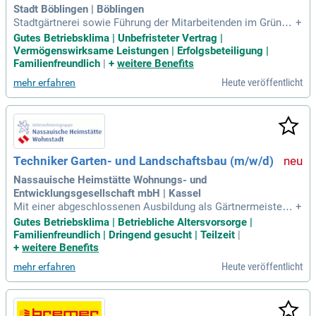
Stadt Böblingen | Böblingen
Stadtgärtnerei sowie Führung der Mitarbeitenden im Grünpfl
+
ege- und Forstbereich; Verantworten der Haushaltsplanung,
Gutes Betriebsklima | Unbefristeter Vertrag |
Budgetbewirtschaftung und wirtschaftlichen Betriebssteuer
Vermögenswirksame Leistungen | Erfolgsbeteiligung |
ung; Sicherstellen einer nachhaltigen Grünflächenpflege so
Familienfreundlich
|
+
weitere Benefits
wie der Verkehrssicherheit
Heute veröffentlicht
mehr erfahren
Techniker Garten- und Landschaftsbau (m/w/d)
Nassauische Heimstätte Wohnungs- und
Entwicklungsgesellschaft mbH | Kassel
Mit einer abgeschlossenen Ausbildung als Gärtnermeister i
+
m Garten- und Landschaftsbau oder als staatlich geprüfter
Gutes Betriebsklima | Betriebliche Altersvorsorge |
Gartenbau-Techniker, mit mehrjähriger Berufserfahrung im g
Familienfreundlich | Dringend gesucht | Teilzeit
|
enannten Umfeld und guten Kenntnissen der UVV im GaLaB
+
weitere Benefits
au; idealerweise mit einem
Heute veröffentlicht
mehr erfahren