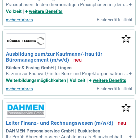
Praxisphasen: In den dreimonatigen Praxisphasen in „deine
+
m“ Unternehmen erwirbst du als dualer Student oder duale S
Vollzeit
|
+
weitere Benefits
tudentin fachliche Kompetenzen in unterschiedlichsten betri
Heute veröffentlicht
mehr erfahren
ebswirtschaftlichen Bereichen und arbeitest dort aktiv mit.
Ausbildung zum/zur Kaufmann/-frau für
Büromanagement (m/w/d)
Bücker & Essing GmbH | Lingen
B. zum/zur Fachwirt/-in für Büro- und Projektorganisation od
+
er Betriebswirt/-in. Ist das dein Traumjob? Unser Quick-Che
Weiterbildungsmöglichkeiten | Vollzeit
|
+
weitere Benefits
ck: Du bist ein Organisationstalent und arbeitest gerne struk
Heute veröffentlicht
mehr erfahren
turiert? Du bist kommunikativ und teamfähig?
Leiter Finanz- und Rechnungswesen (m/w/d)
DAHMEN Personalservice GmbH | Euskirchen
Ihr Profil: Abgeschlossene Ausbildung als Bilanzbuchhalter
+