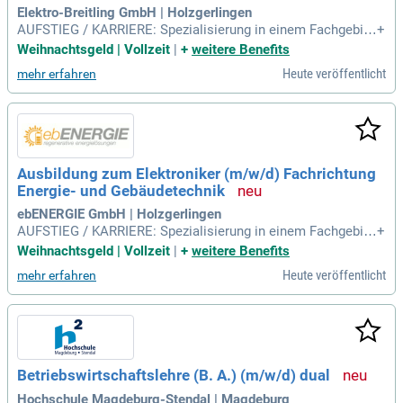
Elektro-Breitling GmbH | Holzgerlingen
AUFSTIEG / KARRIERE: Spezialisierung in einem Fachgebie
+
t; Bauleitende*r Obermonteur*in; Technische*r Fachwirt*in;
Weihnachtsgeld | Vollzeit
|
+
weitere Benefits
Meister*in / Bachelor Professional; Betriebswirt*in HWK / M
Heute veröffentlicht
mehr erfahren
aster Professional.
Ausbildung zum Elektroniker (m/w/d) Fachrichtung
Energie- und Gebäudetechnik
ebENERGIE GmbH | Holzgerlingen
AUFSTIEG / KARRIERE: Spezialisierung in einem Fachgebie
+
t; Bauleitende*r Obermonteur*in; Technische*r Fachwirt*in;
Weihnachtsgeld | Vollzeit
|
+
weitere Benefits
Meister*in / Bachelor Professional; Betriebswirt*in HWK / M
Heute veröffentlicht
mehr erfahren
aster Professional.
Betriebswirtschaftslehre (B. A.) (m/w/d) dual
Hochschule Magdeburg-Stendal | Magdeburg