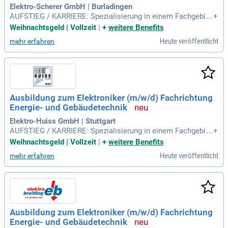
Elektro-Scherer GmbH | Burladingen
AUFSTIEG / KARRIERE: Spezialisierung in einem Fachgebie
+
t; Bauleitende*r Obermonteur*in; Technische*r Fachwirt*in;
Weihnachtsgeld | Vollzeit
|
+
weitere Benefits
Meister*in / Bachelor Professional; Betriebswirt*in HWK / M
Heute veröffentlicht
mehr erfahren
aster Professional.
Ausbildung zum Elektroniker (m/w/d) Fachrichtung
Energie- und Gebäudetechnik
Elektro-Huiss GmbH | Stuttgart
AUFSTIEG / KARRIERE: Spezialisierung in einem Fachgebie
+
t; Bauleitende*r Obermonteur*in; Technische*r Fachwirt*in;
Weihnachtsgeld | Vollzeit
|
+
weitere Benefits
Meister*in / Bachelor Professional; Betriebswirt*in HWK / M
Heute veröffentlicht
mehr erfahren
aster Professional.
Ausbildung zum Elektroniker (m/w/d) Fachrichtung
Energie- und Gebäudetechnik