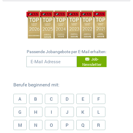
Passende Jobangebote per E-Mail erhalten:
Job-
Newsletter
Berufe beginnend mit:
A
B
C
D
E
F
G
H
I
J
K
L
M
N
O
P
Q
R