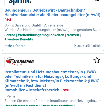
Bauingenieur / Betriebswirt / Bautechniker /
Handwerksmeister als Niederlassungsleiter (m/w/d)
Sprint Sanierung GmbH | Ahrensfelde
Werden Sie Niederlassungsleiter (m/w/d) und gestalten Sie
+
die Zukunft in einem gewachsenen Standort mit motivierten
Jobrad | Weiterbildungsmöglichkeiten | Vollzeit
|
Mitarbeitenden. Profitieren Sie von einer attraktiven Vergütu
+
weitere Benefits
ng, einem neutralen Firmen-PKW sowie einem krisensichere
Heute veröffentlicht
mehr erfahren
n Arbeitsplatz und vielfältigen Zusatzleistungen wie Jobrad
und Sportclub. Verantworten Sie die Steuerung der Niederla
ssung, Budget- und Investitionsplanung sowie die fachliche
Personalführung. Auch Ihre Entwicklung ist uns wichtig: Nut
zen Sie zahlreiche Weiterbildungsmöglichkeiten in unserer e
igenen Akademie. Genießen Sie flexible Arbeitsmöglichkeit
Installateur- und Heizungsbauermeister/in (HWK)
en sowie gute Beratung durch den PME Familienservice. Be
oder Techniker/in für Heizungs-, Lüftungs- und
werben Sie sich jetzt und übernehmen Sie eine Schlüsselpo
sition in unserem Unternehmen!
Klimatechnik, bzw. Meister/in Elektrotechnik (HWK)
(m/w/d) im Fachdienst
Immobilienwirtschaftsbetrieb
| Peine
Suchen Sie einen erfahrenen Installateur- und Heizungsbaue
+
rmeister oder Techniker für Heizungs-, Lüftungs- und Klimat
Unbefristeter Vertrag | Gutes Betriebsklima |