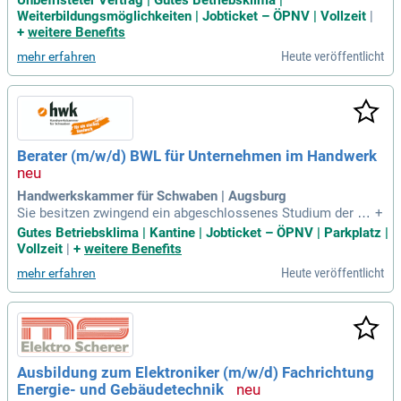
echnik? Ideale Kandidaten bringen eine Qualifikation (HWK)
Weiterbildungsmöglichkeiten | Jobticket – ÖPNV | Vollzeit
|
sowie fünf Jahre Berufserfahrung in der technischen Gebäu
+
weitere Benefits
deausrüstung mit. Vertiefte Kenntnisse von RLT-Anlagen so
Heute veröffentlicht
mehr erfahren
wie Erfahrung in der Projektsteuerung sind wünschenswert.
Zudem sollten Bewerber praxisbezogene Kenntnisse der VO
B A/B/C und der UVgO besitzen. Ein sicheres Auftreten, Org
anisationstalent und Teamfähigkeit sind entscheidend. Zud
em erwarten wir den sicheren Umgang mit gängiger Softwar
e und eine Fahrerlaubnis der Klasse „B“. Profitieren Sie von
Berater (m/w/d) BWL für Unternehmen im Handwerk
einem unbefristeten Arbeitsvertrag mit 39 Stunden pro Woc
he.
Handwerkskammer für Schwaben | Augsburg
Sie besitzen zwingend ein abgeschlossenes Studium der Wi
+
rtschaftswissenschaften oder Betriebswirtschaftslehre (Uni
Gutes Betriebsklima | Kantine | Jobticket – ÖPNV | Parkplatz |
oder Hochschule); Sie bringen idealerweise Erfahrung in der
Vollzeit
|
+
weitere Benefits
Beratung, Unternehmensberatung, Unternehmensentwicklun
Heute veröffentlicht
mehr erfahren
g, im Finanzwesen und
Ausbildung zum Elektroniker (m/w/d) Fachrichtung
Energie- und Gebäudetechnik