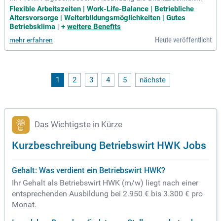
(m/w/d), Finanzbuchhalter (m/w/d), Steuerfachwirt (m/w/d),
Flexible Arbeitszeiten | Work-Life-Balance | Betriebliche
Steuerfachangestellter (m/w/d) mit entsprechender Berufse
Altersvorsorge | Weiterbildungsmöglichkeiten | Gutes
rfahrung, Controller (m/w/d), geprüfter Betriebswirt (m/w/d)
Betriebsklima
|
+
weitere Benefits
(IHK/HWK) oder
Heute veröffentlicht
mehr erfahren
1
2
3
4
5
nächste
Das Wichtigste in Kürze
Kurzbeschreibung Betriebswirt HWK Jobs
Gehalt: Was verdient ein Betriebswirt HWK?
Ihr Gehalt als Betriebswirt HWK (m/w) liegt nach einer
entsprechenden Ausbildung bei 2.950 € bis 3.300 € pro
Monat.