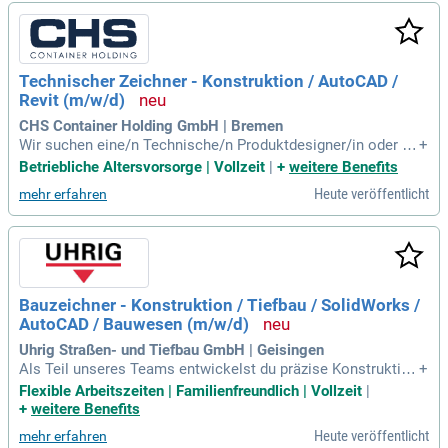
Technischer Zeichner - Konstruktion / AutoCAD /
Revit (m/w/d)
CHS Container Holding GmbH | Bremen
Wir suchen eine/n Technische/n Produktdesigner/in oder ve
+
rgleichbare Qualifikation mit Erfahrung in CAD-Software wie
Betriebliche Altersvorsorge | Vollzeit
|
+
weitere Benefits
AutoCAD und Revit. Ihre Stärken liegen in der 3D-Modellieru
Heute veröffentlicht
mehr erfahren
ng und 2D-Zeichnungsableitung. Kenntnisse in gängigen Me
ssverfahren und Reverse Engineering sind von Vorteil. Erste
Erfahrungen mit Raumelementen sowie Kenntnisse in ERP-S
ystemen wie Navision oder D365 sind willkommen. Zudem
arbeiten Sie strukturiert und selbstständig im Team und ko
mmunizieren sicher auf Deutsch und Englisch. Profitieren Si
Bauzeichner - Konstruktion / Tiefbau / SolidWorks /
e von attraktiven Zusatzleistungen wie betrieblicher Altersv
AutoCAD / Bauwesen (m/w/d)
orsorge, Krankenzusatzversicherung, Firmenfitness und E-Bi
ke-Leasing.
Uhrig Straßen- und Tiefbau GmbH | Geisingen
Als Teil unseres Teams entwickelst du präzise Konstruktion
+
szeichnungen und bereitest Baustellenvermessungen vor. D
Flexible Arbeitszeiten | Familienfreundlich | Vollzeit
|
u arbeitest eng mit unseren Bauleitern zusammen und bring
+
weitere Benefits
st deine zeichnerischen Fähigkeiten in vielfältigen Projekten
Heute veröffentlicht
mehr erfahren
ein. Voraussetzung ist eine abgeschlossene Berufsausbildu