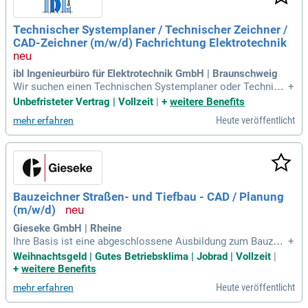
Technischer Systemplaner / Technischer Zeichner /
CAD-Zeichner (m/w/d) Fachrichtung Elektrotechnik
ibl Ingenieurbüro für Elektrotechnik GmbH | Braunschweig
Wir suchen einen Technischen Systemplaner oder Technisc
+
hen Zeichner (m/w/d) mit Schwerpunkt Elektrotechnik für H
Unbefristeter Vertrag | Vollzeit
|
+
weitere Benefits
ochbauprojekte. Zu deinen Aufgaben gehören die Erstellung
Heute veröffentlicht
mehr erfahren
von Konzept- und Entwurfsplänen sowie die Ausführungspla
nung mit Auto CAD oder DDS CAD. Idealerweise bringst du
Praxiserfahrung mit, auch Berufsanfänger sind willkommen.
Du hast sehr gute CAD-Kenntnisse und bist sicher im Umga
ng mit MS-Office. Wir bieten einen unbefristeten Arbeitsvertr
ag, ein attraktives Gehalt und hervorragende Weiterbildungs
Bauzeichner Straßen- und Tiefbau - CAD / Planung
möglichkeiten. Werde Teil eines motivierenden Teams mit fl
(m/w/d)
achen Hierarchien und einem offenen Umfeld für kreative Id
een!
Gieseke GmbH | Rheine
Ihre Basis ist eine abgeschlossene Ausbildung zum Bauzeic
+
hner (m/w/d) oder eine vergleichbare Qualifikation.
Weihnachtsgeld | Gutes Betriebsklima | Jobrad | Vollzeit
|
+
weitere Benefits
Heute veröffentlicht
mehr erfahren