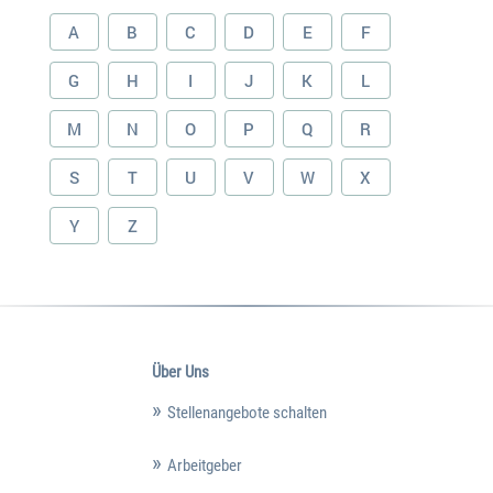
A
B
C
D
E
F
G
H
I
J
K
L
M
N
O
P
Q
R
S
T
U
V
W
X
Y
Z
Über Uns
Stellenangebote schalten
Arbeitgeber