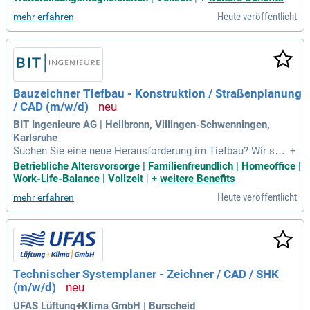
Heute veröffentlicht
mehr erfahren
Bauzeichner Tiefbau - Konstruktion / Straßenplanung
/ CAD (m/w/d)
BIT Ingenieure AG | Heilbronn, Villingen-Schwenningen,
Karlsruhe
Suchen Sie eine neue Herausforderung im Tiefbau? Wir suc
+
hen einen erfahrenen Facharbeiter mit mindestens einem Ja
Betriebliche Altersvorsorge | Familienfreundlich | Homeoffice |
hr Erfahrung und Kenntnissen in CAD-Software. Freuen Sie s
Work-Life-Balance | Vollzeit
|
+
weitere Benefits
ich auf ein faires Gehalt, attraktive Sonderzahlungen und bet
Heute veröffentlicht
mehr erfahren
riebliche Altersvorsorge, die wir mit 20% unterstützen. Unse
re flexible Arbeitswoche ermöglicht Ihnen, zwischen 32 und
40 Stunden zu wählen, perfekt für Ihre Familienbedürfnisse.
Profitieren Sie von der Möglichkeit, ein bis zwei Tage pro W
oche im Homeoffice zu arbeiten und so Ihre Work-Life-Bala
nce zu optimieren. Außerdem bieten wir Ihnen Zuschüsse fü
Technischer Systemplaner - Zeichner / CAD / SHK
r Ihr Job-Ticket oder ein Job Rad zur mobilen Unterstützung.
(m/w/d)
UFAS Lüftung+Klima GmbH | Burscheid