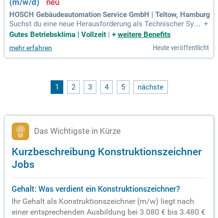
(m/w/d)
e Weiterentwicklung mit klaren Entwicklungspfaden, zum Be
ispiel zum Projektleiter.
HOSCH Gebäudeautomation Service GmbH | Teltow, Hamburg
Suchst du eine neue Herausforderung als Technischer Syste
+
mplaner oder Technischer Zeichner (m/w/d)? Bringst du min
Gutes Betriebsklima | Vollzeit
|
+
weitere Benefits
destens 2 Jahre Berufserfahrung und eine vergleichbare Qua
Heute veröffentlicht
mehr erfahren
lifikation mit? Dann bist du bei uns genau richtig! In einem f
amiliären Unternehmen erwarten dich spannende Projekte, d
ie inspirieren und stolz machen. Du arbeitest selbstständig,
bist kreativ und teamorientiert – ideale Voraussetzungen fü
r unseren Erfolg. Nutze die Möglichkeit, in einem Umfeld zu
1
2
3
4
5
nächste
wachsen, das deine Bedürfnisse in den Mittelpunkt stellt un
d deine Karriere fördert!
Das Wichtigste in Kürze
Kurzbeschreibung Konstruktionszeichner
Jobs
Gehalt: Was verdient ein Konstruktionszeichner?
Ihr Gehalt als Konstruktionszeichner (m/w) liegt nach
einer entsprechenden Ausbildung bei 3.080 € bis 3.480 €