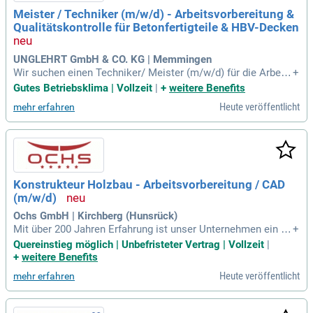
gütung und regelmäßigen Unternehmensevents. Werden Sie
Meister / Techniker (m/w/d) - Arbeitsvorbereitung &
Teil unseres motivierten Teams und gestalten Sie Ihre berufl
Qualitätskontrolle für Betonfertigteile & HBV-Decken
iche Zukunft mit uns!
UNGLEHRT GmbH & CO. KG | Memmingen
Wir suchen einen Techniker/ Meister (m/w/d) für die Arbeits
+
vorbereitung und Qualitätskontrolle von Betonfertigteilen un
Gutes Betriebsklima | Vollzeit
|
+
weitere Benefits
d HBV-Decken. In unserer modernen Umlaufanlage stellen S
Heute veröffentlicht
mehr erfahren
ie konstruktive Fertigteile und Holz-Beton-Verbunddecken h
er. Freude an der Weiterverarbeitung von Holz ist von Vortei
l. Ihre Aufgaben umfassen zudem die Arbeitsvorbereitung fü
r unsere Eisenbiegerei. In dieser Schlüsselposition gestalte
n Sie aktiv den gesamten Produktionsprozess, vom Planein
gang bis zum Baustellenabtransport. Tragen Sie entscheide
Konstrukteur Holzbau - Arbeitsvorbereitung / CAD
nd zum Projekterfolg bei und erstellen Sie die Produktionspl
(m/w/d)
anung gemäß festgelegten Terminvorgaben.
Ochs GmbH | Kirchberg (Hunsrück)
Mit über 200 Jahren Erfahrung ist unser Unternehmen ein fü
+
hrender Anbieter im Ingenieurholzbau. Wir kombinieren tradi
Quereinstieg möglich | Unbefristeter Vertrag | Vollzeit
|
tionelles Handwerk mit modernster Technik, um innovative
+
weitere Benefits
Lösungen für Gewerbeobjekte, Schulen und Wohnbauten zu
Heute veröffentlicht
mehr erfahren
schaffen. Holz ist unser Hauptwerkstoff, der mit unschlagb
arer Flexibilität und hervorragenden baubiologischen Eigens
chaften überzeugt. Von achtgeschossigen Wohntürmen bis