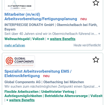
Mitarbeiter (m/w/d)
Arbeitsvorbereitung/Fertigungsplanung
INTERPRECISE DONATH GmbH | Obermichelbach bei Fürth,
Bayern
Seit über 40 Jahren sind wir in Obermichelbach führend in d
+
er Entwicklung und Fertigung von Wälzlagern. Unser engagie
Weihnachtsgeld | Vollzeit
|
+
weitere Benefits
rtes Team von 100 Mitarbeitern liefert maßgeschneiderte Lö
Heute veröffentlicht
mehr erfahren
sungen für diverse Branchen. Aktuell suchen wir einen Mitar
beiter (m/w/d) für die Arbeitsvorbereitung und Fertigungspla
nung. Zu den Aufgaben gehören das Erstellen von Arbeitspl
änen und die Feinplanung aller Arbeitsgänge. Zudem sind Si
e verantwortlich für die Bereitstellung von Halbzeugen und d
ie Planung der Maschinenbelegung. Nutzen Sie die Chance,
Spezialist Arbeitsvorbereitung EMS /
Teil eines innovativen Unternehmens zu werden und gestalt
Elektronikfertigung
en Sie gemeinsam mit uns die Zukunft des Wälzlager Engin
eerings!
Global Components AG | Oberhaching bei München
Wir suchen zum nächstmöglichen Zeitpunkt einen Spezialis
+
ten für Arbeitsvorbereitung in der EMS / Elektronikfertigung
Flexible Arbeitszeiten | Unbefristeter Vertrag |
(m/w/d) in Oberhaching bei München. Diese unbefristete Vo
Aufstiegsmöglichkeiten | Betriebliche Altersvorsorge | Vollzeit
llzeitstelle bietet flexible Arbeitszeiten und spannende Hera
|
+
weitere Benefits
usforderungen. Zu Ihren Aufgaben gehören DFM- und Fertigb