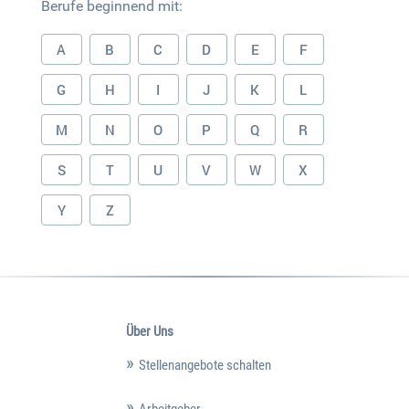
Berufe beginnend mit:
A
B
C
D
E
F
G
H
I
J
K
L
M
N
O
P
Q
R
S
T
U
V
W
X
Y
Z
Über Uns
Stellenangebote schalten