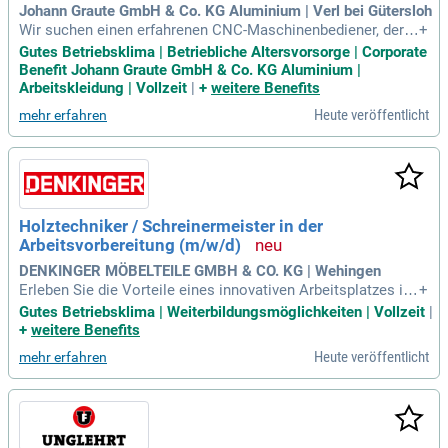
Johann Graute GmbH & Co. KG Aluminium | Verl bei Gütersloh
Wir suchen einen erfahrenen CNC-Maschinenbediener, der a
+
uch in der Programmierung versiert ist und kleine Fehler eig
Gutes Betriebsklima | Betriebliche Altersvorsorge | Corporate
enständig beheben kann. Zu Ihren Aufgaben gehören Qualitä
Benefit Johann Graute GmbH & Co. KG Aluminium |
tskontrollen und die Unterstützung unserer Abteilungsleitun
Arbeitskleidung | Vollzeit
|
+
weitere Benefits
g. Telefonische Kundenbetreuung, Zeichnungserstellung und
Heute veröffentlicht
mehr erfahren
Angebotserstellung gehören ebenfalls zu Ihrem Verantwortu
ngsbereich. Ideale Bewerber haben eine abgeschlossene Be
rufsausbildung im Metallbereich und mehrjährige Erfahrung
mit CNC-Abkantmaschinen. Hohe Zuverlässigkeit, Einsatzb
ereitschaft sowie gute Deutschkenntnisse sind unerlässlic
h. Profitieren Sie von einer langfristigen Perspektive in unse
Holztechniker / Schreinermeister in der
rem stabilen Familienunternehmen und gestalten Sie aktiv d
Arbeitsvorbereitung (m/w/d)
ie Produktion mit.
DENKINGER MÖBELTEILE GMBH & CO. KG | Wehingen
Erleben Sie die Vorteile eines innovativen Arbeitsplatzes in
+
der Möbelindustrie! Unser engagiertes Team setzt auf mode
Gutes Betriebsklima | Weiterbildungsmöglichkeiten | Vollzeit
|
rnste Maschinen und kontinuierliche Verbesserungen, um h
+
weitere Benefits
öchste Qualität zu gewährleisten. Gesucht werden kompete
Heute veröffentlicht
mehr erfahren
nte Fachkräfte, ideal auch Holztechniker oder Schreinermei
ster, die unser dynamisches Umfeld bereichern. Zu Ihren Auf
gaben gehören Auftragserfassung, Materialbeschaffung und
CNC-Programmierung. Genießen Sie die Sicherheit eines Fa
milienunternehmens mit flachen Hierarchien, attraktiver Ver