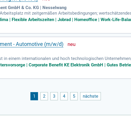
nt GmbH & Co. KG | Nesselwang
r Arbeitsplatz mit zeitgemäßen Arbeitsbedingungen; wertschätzende
gsspielraum; moderne Benefits wie u.a.
ima | Flexible Arbeitszeiten | Jobrad | Homeoffice | Work-Life-Balan
ement - Automotive (m/w/d)
est in einem internationalen und hoch technologischen Unternehmen, 
ltersvorsorge | Corporate Benefit KE Elektronik GmbH | Gutes Betrie
1
2
3
4
5
nächste