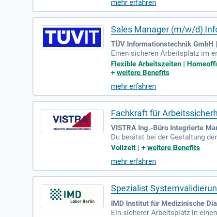
mehr erfahren
Sales Manager (m/w/d) Inf
TÜV Informationstechnik GmbH 
Einen sicheren Arbeitsplatz im e
aubstage; 24. und 31.12. frei, f
Flexible Arbeitszeiten | Homeoff
+
weitere Benefits
mehr erfahren
Fachkraft für Arbeitssiche
VISTRA Ing.-Büro Integrierte M
Du berätst bei der Gestaltung de
und Unfallverhütungsvorschriften
Vollzeit
|
+
weitere Benefits
mehr erfahren
Spezialist Systemvalidieru
IMD Institut für Medizinische D
Ein sicherer Arbeitsplatz in ein