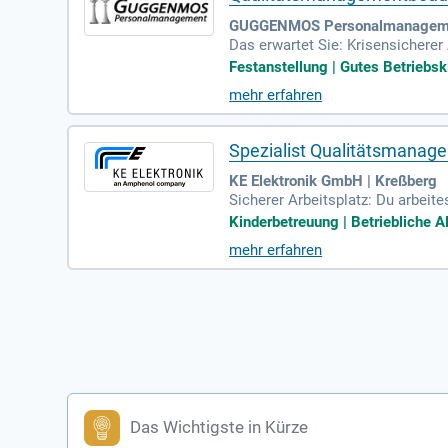
GUGGENMOS Personalmanageme
Das erwartet Sie: Krisensichere
chen Hierarchien; viel Gestaltun
Festanstellung | Gutes Betriebskl
mehr erfahren
Spezialist Qualitätsmanag
KE Elektronik GmbH | Kreßberg
Sicherer Arbeitsplatz: Du arbeit
Kinderbetreuung | Betriebliche A
mehr erfahren
Das Wichtigste in Kürze