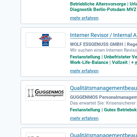
strukturierte Einarbeitung – wir 
Betriebliche Altersvorsorge | Url
Diagnostik Berlin-Potsdam MVZ 
mehr erfahren
Interner Revisor / Internal
WOLF ESSGENUSS GMBH | Rege
Wir suchen einen Internen Revis
s moderner Lebensmittelherstelle
Festanstellung | Unbefristeter Ve
eitposition sind internationale 
Work-Life-Balance | Vollzeit
|
+
führung von prozess- und risiko
mehr erfahren
eil einer dynamischen Unternehme
Qualitätsmanagementbeauf
GUGGENMOS Personalmanagemen
Das erwartet Sie: Krisensichere
chen Hierarchien; viel Gestaltun
Festanstellung | Gutes Betriebskl
mehr erfahren
Qualitätsmanagementbeauf