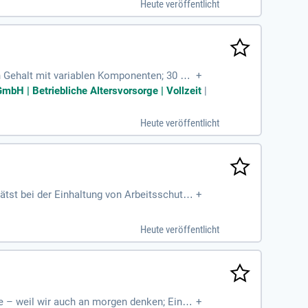
Heute veröffentlicht
n Gehalt mit variablen Komponenten; 30 Url
+
 Homeoffice;
mbH | Betriebliche Altersvorsorge | Vollzeit
|
Heute veröffentlicht
ätst bei der Einhaltung von Arbeitsschutz-
+
st Schulungen
Heute veröffentlicht
ge – weil wir auch an morgen denken; Eine
+