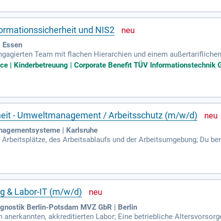
ormationssicherheit und NIS2
| Essen
ngagierten Team mit flachen Hierarchien und einem außertarifliche
lexible Arbeitszeit von 38,5 Stunden/Woche sowie die Möglichkeit zu
ice | Kinderbetreuung | Corporate Benefit TÜV Informationstechnik G
rheit - Umweltmanagement / Arbeitsschutz (m/w/d)
anagementsysteme | Karlsruhe
r Arbeitsplätze, des Arbeitsablaufs und der Arbeitsumgebung; Du ber
; Du erstellst Arbeitsplatz- und Gefährdungsbeurteilungen und führ
ng & Labor-IT (m/w/d)
iagnostik Berlin-Potsdam MVZ GbR | Berlin
em anerkannten, akkreditierten Labor; Eine betriebliche Altersvorsor