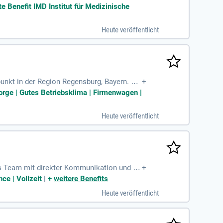
te Benefit IMD Institut für Medizinische
Heute veröffentlicht
unkt in der Region Regensburg, Bayern. Al
+
r den europäischen Markt. In dieser Vollz
rsorge | Gutes Betriebsklima | Firmenwagen |
sen die selbstständige Planung sowie Durch
westerunternehmen in Europa. Werden Sie T
Heute veröffentlicht
mbiniert!
s Team mit direkter Kommunikation und fla
+
ce | Vollzeit
|
+
weitere Benefits
Heute veröffentlicht