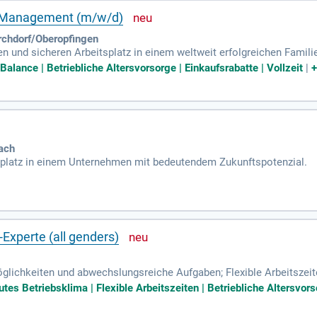
r Management (m/w/d)
rchdorf/Oberopfingen
en und sicheren Arbeitsplatz in einem weltweit erfolgreichen Famil
alance | Betriebliche Altersvorsorge | Einkaufsrabatte | Vollzeit
|
ach
tsplatz in einem Unternehmen mit bedeutendem Zukunftspotenzial.
xperte (all genders)
öglichkeiten und abwechslungsreiche Aufgaben; Flexible Arbeitszeite
lich; Dein Arbeitsplatz befindet sich an einem attraktiven und mode
tes Betriebsklima | Flexible Arbeitszeiten | Betriebliche Altersvo