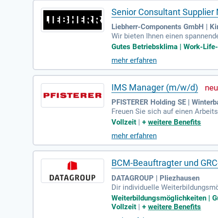
Senior Consultant Supplie
Liebherr-Components GmbH | Ki
Wir bieten Ihnen einen spannend
Gutes Betriebsklima | Work-Life-B
mehr erfahren
IMS Manager (m/w/d)
PFISTERER Holding SE | Winterb
Freuen Sie sich auf einen Arbei
Vollzeit
|
+
weitere Benefits
mehr erfahren
BCM-Beauftragter und GRC-E
DATAGROUP | Pliezhausen
Dir individuelle Weiterbildungsm
eben sind für uns selbstverständ
Weiterbildungsmöglichkeiten | Gu
Vollzeit
|
+
weitere Benefits