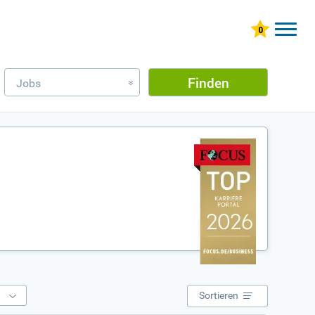
Finden
Jobs
»
e
Sortieren