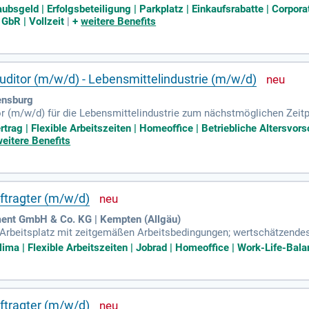
lassen niemanden allein; 13.
aubsgeld | Erfolgsbeteiligung | Parkplatz | Einkaufsrabatte | Corpora
GbR | Vollzeit
|
+
weitere Benefits
 Auditor (m/w/d) - Lebensmittelindustrie (m/w/d)
nsburg
or (m/w/d) für die Lebensmittelindustrie zum nächstmöglichen Zeitp
r mit drei deutschen Standorten bieten wir hochwertige Produkte fü
rtrag | Flexible Arbeitszeiten | Homeoffice | Betriebliche Altersvo
Dienstreisen Teil Ihres Aufgabengebiets. Ihre Hauptaufgaben umfas
weitere Benefits
orientierten Audits. Dabei überprüfen Sie unsere Standorte und Sch
nsgruppe, die bayerische Wurzeln mit internationaler Stabilität ko
tragter (m/w/d)
t GmbH & Co. KG | Kempten (Allgäu)
r Arbeitsplatz mit zeitgemäßen Arbeitsbedingungen; wertschätzende
gsspielraum; moderne Benefits wie u.a.
ima | Flexible Arbeitszeiten | Jobrad | Homeoffice | Work-Life-Balan
tragter (m/w/d)