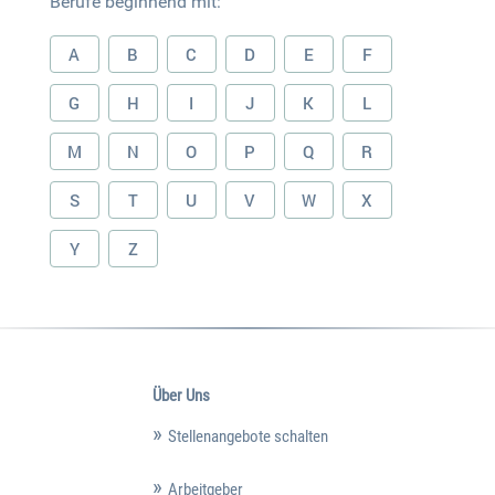
Berufe beginnend mit:
A
B
C
D
E
F
G
H
I
J
K
L
M
N
O
P
Q
R
S
T
U
V
W
X
Y
Z
Über Uns
Stellenangebote schalten
Arbeitgeber