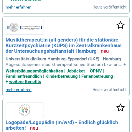
ber die Erlaubnis zum Führen der Berufsbezeichnung „Physi
Heute veröffentlicht
mehr erfahren
otherapeut*in“.
Musiktherapeut:in (all genders) für die stationäre
Kurzzeitpsychiatrie (KUPS) im Zentralkrankenhaus
der Untersuchungshaftanstalt Hamburg
Universitätsklinikum Hamburg-Eppendorf (UKE) | Hamburg
Abgeschlossenes musiktherapeutisches Studium bzw. aner
+
kannte musiktherapeutische Qualifikation; Idealerweise Erfa
Weiterbildungsmöglichkeiten | Jobticket – ÖPNV |
hrung im psychiatrischen Setting; forensische Vorerfahrung
Familienfreundlich | Kinderbetreuung | Ferienbetreuung
|
ist ein Plus, aber nicht zwingend; Empathische, ressourceno
+
weitere Benefits
rientierte Haltung,
Heute veröffentlicht
mehr erfahren
Logopäde/Logopädin (m/w/d) - Endlich glücklich
arbeiten!