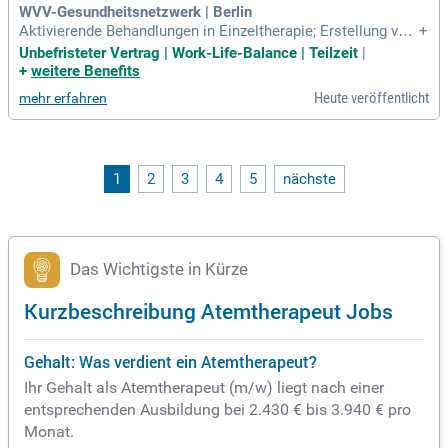
WVV-Gesundheitsnetzwerk | Berlin
Aktivierende Behandlungen in Einzeltherapie; Erstellung von
+
individuellen Therapieplänen zur Zustandsverbesserung; Inte
Unbefristeter Vertrag | Work-Life-Balance | Teilzeit
|
rdisziplinäre Zusammenarbeit im Therapeutenteam; Möglic
+
weitere Benefits
hkeit zur Anwendung der verschiedensten Behandlungstech
Heute veröffentlicht
mehr erfahren
niken; Eigenverantwortliche
1
2
3
4
5
nächste
Das Wichtigste in Kürze
Kurzbeschreibung Atemtherapeut Jobs
Gehalt: Was verdient ein Atemtherapeut?
Ihr Gehalt als Atemtherapeut (m/w) liegt nach einer
entsprechenden Ausbildung bei 2.430 € bis 3.940 € pro
Monat.