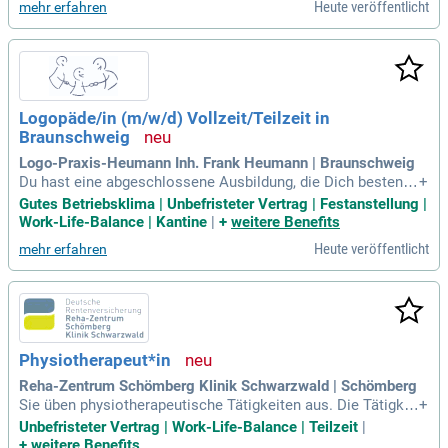
Heute veröffentlicht
mehr erfahren
Logopäde/in (m/w/d) Vollzeit/Teilzeit in
Braunschweig
Logo-Praxis-Heumann Inh. Frank Heumann | Braunschweig
Du hast eine abgeschlossene Ausbildung, die Dich bestens
+
auf Deine Aufgaben als Logopäde/Logopädin vorbereitet ha
Gutes Betriebsklima | Unbefristeter Vertrag | Festanstellung |
t (Logopäde, staatlich anerkannter Sprachtherapeut, staatlic
Work-Life-Balance | Kantine
|
+
weitere Benefits
h geprüfter Atem-, Sprech- und Stimmlehrer); Mit Deiner Ber
Heute veröffentlicht
mehr erfahren
ufserlaubnis als Logopäde
Physiotherapeut*in
Reha-Zentrum Schömberg Klinik Schwarzwald | Schömberg
Sie üben physiotherapeutische Tätigkeiten aus. Die Tätigkei
+
t ist verbunden mit wechselnden Arbeitszeiten nach Dienstp
Unbefristeter Vertrag | Work-Life-Balance | Teilzeit
|
lan, auch am Wochenende und an Feiertagen. Sie verfügen ü
+
weitere Benefits