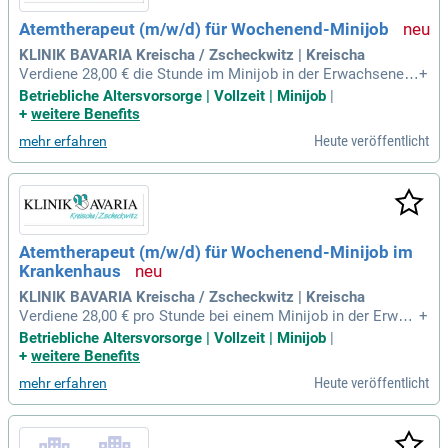
Atemtherapeut (m/w/d) für Wochenend-Minijob
KLINIK BAVARIA Kreischa / Zscheckwitz | Kreischa
Verdiene 28,00 € die Stunde im Minijob in der Erwachsenen
+
klinik Kreischa, Sachsen! Gestalte flexible Einsätze am Woc
Betriebliche Altersvorsorge | Vollzeit | Minijob
|
henende und kombiniere diesen Job ideal mit deiner Hauptt
+
weitere Benefits
ätigkeit. Bei uns übernimmst du Basisbehandlungen in der P
Heute veröffentlicht
mehr erfahren
hysio- oder Atemtherapie, und profitierst von der Unterstütz
ung eines professionellen Teams. Diese befristete Anstellu
ng bietet dir Sicherheit und eine faire Bezahlung. Deine Arbe
itszeiten kannst du ganz nach Absprache flexibel gestalten.
Konzentriere dich auf das Wesentliche: die Arbeit mit den P
atienten und die Verbesserung ihrer Lebensqualität.
Atemtherapeut (m/w/d) für Wochenend-Minijob im
Krankenhaus
KLINIK BAVARIA Kreischa / Zscheckwitz | Kreischa
Verdiene 28,00 € pro Stunde bei einem Minijob in der Erwac
+
hsenenklinik Kreischa. Die flexiblen Einsätze am Wochenen
Betriebliche Altersvorsorge | Vollzeit | Minijob
|
de ermöglichen dir eine optimale Vereinbarkeit mit deinem
+
weitere Benefits
Hauptjob. In dieser befristeten Position übernimmst du Basi
Heute veröffentlicht
mehr erfahren
sbehandlungen in der Physio- oder Atemtherapie. Unsere str
ukturierte Umgebung gibt dir Sicherheit und Rückhalt, währe
nd du selbstständig arbeitest. Du profitierst von einer fairen
Bezahlung und einem kompetenten Team. Erfahre jetzt, wie