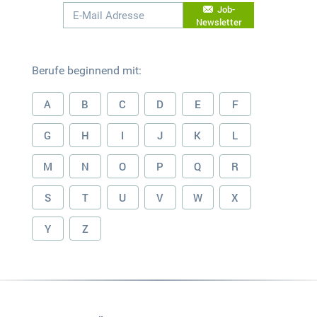
Job-
Newsletter
Berufe beginnend mit:
A
B
C
D
E
F
G
H
I
J
K
L
M
N
O
P
Q
R
S
T
U
V
W
X
Y
Z