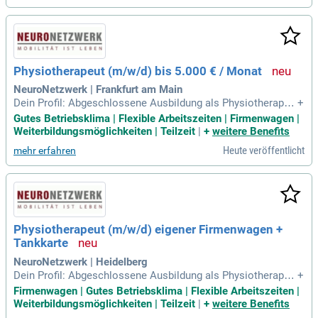
Physiotherapeut (m/w/d) bis 5.000 € / Monat
NeuroNetzwerk | Frankfurt am Main
Dein Profil: Abgeschlossene Ausbildung als Physiotherapeu
+
t:in (m/w/d); Berufserlaubnis in Deutschland; Frisch examini
Gutes Betriebsklima | Flexible Arbeitszeiten | Firmenwagen |
erte Therapeut:innensind herzlich willkommen!
Weiterbildungsmöglichkeiten | Teilzeit
|
+
weitere Benefits
Heute veröffentlicht
mehr erfahren
Physiotherapeut (m/w/d) eigener Firmenwagen +
Tankkarte
NeuroNetzwerk | Heidelberg
Dein Profil: Abgeschlossene Ausbildung als Physiotherapeu
+
t:in (m/w/d); Berufserlaubnis in Deutschland; Frisch examini
Firmenwagen | Gutes Betriebsklima | Flexible Arbeitszeiten |
erte Therapeut:innensind herzlich willkommen!
Weiterbildungsmöglichkeiten | Teilzeit
|
+
weitere Benefits