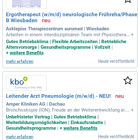
du unkompliziert nebenbei Geld verdienen und deine beruflic
hen Fähigkeiten erweitern kannst!
Ergotherapeut (w/m/d) neurologische Frühreha/Phase
B Wiesbaden
Asklepios Therapiezentrum auromed | Wiesbaden
Arbeiten in einem interdisziplinären Team mit Physiotherap
+
eut:innen, Logopäd:innen, Neuropsycholog:innen, Atemthera
Gutes Betriebsklima | Flexible Arbeitszeiten | Betriebliche
peut:innen inkl.
Altersvorsorge | Gesundheitsprogramme | Vollzeit
|
+
weitere Benefits
Heute veröffentlicht
mehr erfahren
Leitender Arzt Pneumologie (m/w/d) - NEU!
Amper Kliniken AG | Dachau
Bronchoskopie (ION); Freude an der Weiterentwicklung eine
+
r aufstrebenden Abteilung und Bereitschaft zur interdisziplin
Unbefristeter Vertrag | Gutes Betriebsklima |
ären Zusammenarbeit; Bereitschaft zur Anleitung, Ausbildun
Weiterbildungsmöglichkeiten | Einkaufsrabatte |
g und Supervision von Assistenzärzt:innen, Pflegekräften, St
Gesundheitsprogramme
|
+
weitere Benefits
udent:innen und Atemtherapeut
Heute veröffentlicht
mehr erfahren