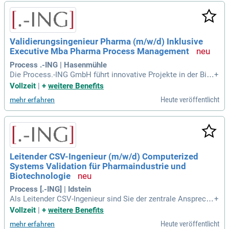
Validierungsingenieur Pharma (m/w/d) Inklusive
Executive Mba Pharma Process Management
Process .-ING | Hasenmühle
Die Process.-ING GmbH führt innovative Projekte in der Bio-
+
und Pharmaprozesstechnik. Gestalten Sie mit uns die Phar
Vollzeit
|
+
weitere Benefits
mafabrik der Zukunft und arbeiten Sie an der Entwicklung vo
Heute veröffentlicht
mehr erfahren
n Biopharmazeutika und sterilen Arzneimitteln. Bewerben Si
e sich jetzt!
Leitender CSV-Ingenieur (m/w/d) Computerized
Systems Validation für Pharmaindustrie und
Biotechnologie
Process [.-ING] | Idstein
Als Leitender CSV-Ingenieur sind Sie der zentrale Ansprechp
+
artner zwischen Kunde, Qualitätssicherung und Projektmana
Vollzeit
|
+
weitere Benefits
gement in der Pharmaindustrie. Ihre Aufgabe ist es, technis
Heute veröffentlicht
mehr erfahren
che und regulatorische Aspekte der Computer-System-Valid