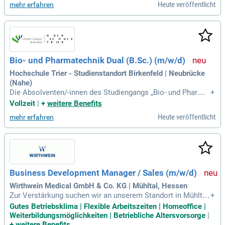
Heute veröffentlicht
mehr erfahren
e identifizieren potenzielle Kundengruppen und analysieren d
eren Anforderungen im Rahmen des Business Development
s. Dabei kombinieren Sie Ihre Fertigungstiefe mit Reinraum-
Expertise, um kompetente Kundenberatung und Verkaufsver
handlungen zu führen. Von Angebotserstellung bis Vertrags
abschluss fungieren Sie als Sparringspartner im Team. Ein a
Bio- und Pharmatechnik Dual (B.Sc.) (m/w/d)
bgeschlossenes technisches Studium in Pharma, Maschine
nbau oder Verfahrenstechnik ist erforderlich.
Hochschule Trier - Studienstandort Birkenfeld | Neubrücke
(Nahe)
Die Absolventen/-innen des Studiengangs „Bio- und Pharmat
+
echnik“ sollen in der Biotechnik als auch in der Pharmatech
Vollzeit
|
+
weitere Benefits
nik umfassend eingesetzt werden können.
Heute veröffentlicht
mehr erfahren
Business Development Manager / Sales (m/w/d)
Wirthwein Medical GmbH & Co. KG | Mühltal, Hessen
Zur Verstärkung suchen wir an unserem Standort in Mühlta
+
l/Darmstadt einen: Business Development Manager / Sales
Gutes Betriebsklima | Flexible Arbeitszeiten | Homeoffice |
(m/w/d): Gestalten Sie die Zukunft der Pharma- und Kunstst
Weiterbildungsmöglichkeiten | Betriebliche Altersvorsorge
|
offindustrie als Business Development Manager* und treibe
+
weitere Benefits