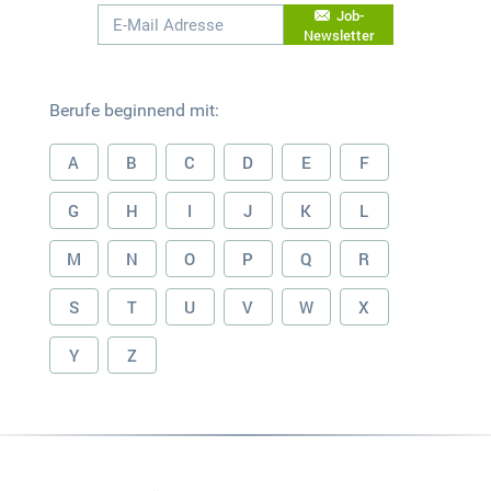
Job-
Newsletter
Berufe beginnend mit:
A
B
C
D
E
F
G
H
I
J
K
L
M
N
O
P
Q
R
S
T
U
V
W
X
Y
Z