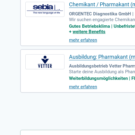
Chemikant / Pharmakant (m
ORGENTEC Diagnostika GmbH |
Wir suchen engagierte Chemikant
en umfassen das GMP-konforme A
Gutes Betriebsklima | Unbefriste
von Abfüllanlagen. Neben der Dur
+
weitere Benefits
se bringen Sie mindestens drei 
mehr erfahren
erständnis sind essenziell. Pro
Ausbildung: Pharmakant (
Ausbildungsbetrieb Vetter Phar
Starte deine Ausbildung als Pha
ngen. Du suchst einen sinnvolle
Weiterbildungsmöglichkeiten | Fle
ast du die Chance auf eine erfol
mehr erfahren
hule in Biberach. Profitiere von 
öglichkeiten!