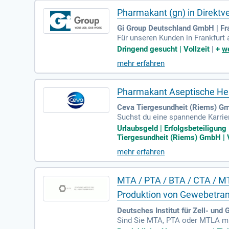
Pharmakant (gn) in Direktv
Gi Group Deutschland GmbH | Fr
Für unseren Kunden in Frankfurt
n der Herstellprozesse in der p
Dringend gesucht | Vollzeit
|
+
we
üllanlagen, Kontrollmaschinen u
mehr erfahren
benfalls zu Ihren Aufgaben. Sie
ungen unter Berücksichtigung v
ung sowie relevante Berufserfahr
Pharmakant Aseptische Her
Ceva Tiergesundheit (Riems) Gm
Suchst du eine spannende Karrier
Erfahrung in der aseptischen Fe
Urlaubsgeld | Erfolgsbeteiligung 
es Deutsch (C1) sowie Englisch (
Tiergesundheit (Riems) GmbH | V
st du von einer transparenten Ve
mehr erfahren
strächtige Position in der Biotec
MTA / PTA / BTA / CTA / MT
Produktion von Gewebetran
Deutsches Institut für Zell- un
Sind Sie MTA, PTA oder MTLA mit