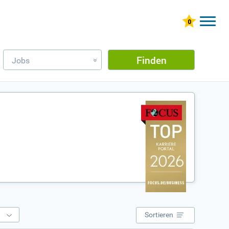
Finden
Jobs
»
e
Sortieren