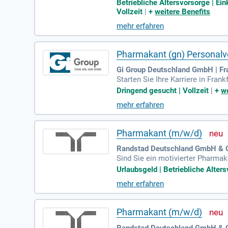
der Arzneimittelherstellung. Bei
Betriebliche Altersvorsorge | Ei
en wir eine jährliche Gehaltserh
Vollzeit
|
+
weitere Benefits
tarbeit sowie Zuschüsse zur Alte
mehr erfahren
sich jetzt!
Pharmakant (gn) Personalv
Gi Group Deutschland GmbH | Fr
Starten Sie Ihre Karriere in Fra
oder Lebensmittelbranche, die G
Dringend gesucht | Vollzeit
|
+
we
Office sind von Vorteil. Genieße
mehr erfahren
renommiertes Unternehmen. Profit
tionalen Netzwerks. Bewerben Si
Pharmakant (m/w/d)
Randstad Deutschland GmbH & C
Sind Sie ein motivierter Pharm
al Solutions in Köln bietet Ihne
Urlaubsgeld | Betriebliche Alters
daten an erster Stelle. Wir gara
mehr erfahren
ozesses. Bewerben Sie sich jetzt
n, und wir freuen uns darauf, Si
Pharmakant (m/w/d)
Randstad Deutschland GmbH & Co