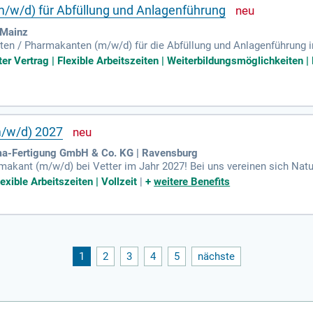
/w/d) für Abfüllung und Anlagenführung
 Mainz
en / Pharmakanten (m/w/d) für die Abfüllung und Anlagenführung in 
bfüllen, Verschließen und Beschriften von Mikrotiterplatten sowi
ter Vertrag | Flexible Arbeitszeiten | Weiterbildungsmöglichkeiten |
chführung von In-Prozess-Kontrollen (IPC) sind Sie auch für die Qu
Jahre Erfahrung im Pharma- oder Maschinenbereich mit. Eine abge
fitieren Sie von einem unbefristeten Vertrag in einem wachstumssta
m/w/d) 2027
ma-Fertigung GmbH & Co. KG | Ravensburg
rmakant (m/w/d) bei Vetter im Jahr 2027! Bei uns vereinen sich N
n, sicheren Job in der Pharmabranche? Als Teil eines engagierten T
xible Arbeitszeiten | Vollzeit
|
+
weitere Benefits
greiche Karriere. Die Ausbildung beginnt am 01. September 2027 in
einer attraktiven Vergütung, die im ersten Jahr bei 1.237 € beginnt.
1
2
3
4
5
nächste