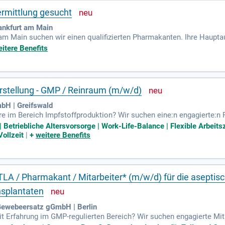
ermittlung gesucht
ankfurt am Main
 am Main suchen wir einen qualifizierten Pharmakanten. Ihre Haup
harmazeutischen Produktion. Zudem sind Sie für die Instandhaltung
itere Benefits
nd Depalettierern zuständig. Ergänzende Maßnahmen zur Sicherstel
 dokumentieren alle Vorgänge präzise gemäß der Prozesskette und 
on GMP und SGU. Voraussetzungen sind eine abgeschlossene naturw
ung in der Pharma- oder Lebensmittelindustrie.
stellung - GMP / Reinraum (m/w/d)
bH | Greifswald
e im Bereich Impfstoffproduktion? Wir suchen eine:n engagierte:n 
rtigung und GMP-Kenntnissen. Du arbeitest verantwortungsbewusst in
| Betriebliche Altersvorsorge | Work-Life-Balance | Flexible Arbeits
B1) mit. Dein Einsatz wird mit 30 Urlaubstagen, Urlaubsgeld und Erf
ollzeit
|
+
weitere Benefits
rgütung und attraktiven Bausteinen zur Altersvorsorge. Werde Teil 
hnologie!
LA / Pharmakant / Mitarbeiter* (m/w/d) für die aseptisc
splantaten
d Gewebeersatz gGmbH | Berlin
 Erfahrung im GMP-regulierten Bereich? Wir suchen engagierte Mitar