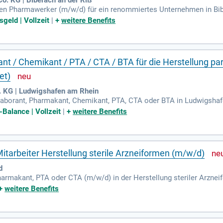
rten Pharmawerker (m/w/d) für ein renommiertes Unternehmen in Bi
n Arbeitsverhältnis zu starten. Bewerben Sie sich jetzt online und
geld | Vollzeit
|
+
weitere Benefits
e Aufgaben umfassen die Durchführung und Dokumentation von GMP-
ptisches Arbeiten sowie die Bedienung komplexer Produktionsanla
t erforderlich, um aktiv an Optimierungsprojekten mitzuwirken.
 / Chemikant / PTA / CTA / BTA für die Herstellung paren
et)
 KG | Ludwigshafen am Rhein
elaborant, Pharmakant, Chemikant, PTA, CTA oder BTA in Ludwigshaf
 klinischer Prüfpräparate in Vollzeit und unbefristet. Werde Teil e
-Balance | Vollzeit
|
+
weitere Benefits
heitslösungen entwickelt. Nutze deine Leidenschaft für die Verbes
bensqualität von Patienten zu steigern. Profitiere von einem herau
 fördert. Bewirb dich jetzt unter der Kennziffer R00144311 und gest
itarbeiter Herstellung sterile Arzneiformen (m/w/d)
d
armakant, PTA oder CTA (m/w/d) in der Herstellung steriler Arzne
ellung und Inprozesskontrollen von Bulkware sowie die Durchführung
+
weitere Benefits
lle Abfüllung und Inspektion unter Reinraumbedingungen. Deine V
ng von Analysegeräten. Zu deinen Qualifikationen zählt idealerwei
n einem dynamischen Umfeld deine Fähigkeiten einzubringen und weit