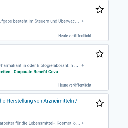
taufgabe besteht im Steuern und Überwache
+
 und den ordnungsgemäßen Betrieb von Abf
lung des Herstellungsprozesses gehören e
Heute veröffentlicht
arbeiten stets gemäß den Verfahrensanweis
issenschaftliche oder technische Ausbild
Pharmakant:in oder Biologielaborant:in mit
+
 einem Infektionslabor und bringst sicher
zeiten | Corporate Benefit Ceva
olgsbeteiligung honoriert. Zudem profitier
unseres Teams und sichere dir eine zukunft
Heute veröffentlicht
he Herstellung von Arzneimitteln /
beiter für die Lebensmittel-, Kosmetik- o
+