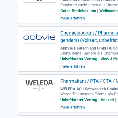
Randstad sucht einen qualifizie
odernen Umfeld mit einem sichere
Gutes Betriebsklima | Weihnachts
Chancengleichheit fördert. Ihr
mehr erfahren
zessen. Zudem erwarten wir ase
g im pharmazeutischen Bereich is
Chemielaborant / Pharmakant
genders) (Vollzeit, unbefrist
AbbVie Deutschland GmbH & Co.
Starte deine Karriere als Chemi
nte zur Herstellung parenteraler
Unbefristeter Vertrag | Work-Life
Entwicklung, das globale Gesund
mehr erfahren
e dein Fachwissen ein, um die Le
nliche und berufliche Entwicklung
Pharmakant / PTA / CTA / M
WELEDA AG | Schwäbisch Gmün
Werde Teil unseres Teams als Ph
benspektrum, darunter die Herst
Unbefristeter Vertrag | Vollzeit
|
orgst für eine präzise maschine
mehr erfahren
e Dokumentation und die Bedienu
er CTA. Bewirb dich jetzt, um i