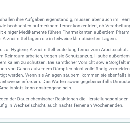
onshallen ihre Aufgaben eigenständig, müssen aber auch im Team
sowie beobachten aufmerksam ferner konzentriert, ob Verarbeitu
keit einiger Medikamente führen Pharmakanten außerdem Pharm
Arzneimittel lagern sie in teilweise klimatisierten Lagern.
ze zur Hygiene, Arzneimittelherstellung ferner zum Arbeitsschutz
 im Reinraum arbeiten, tragen sie Schutzanzug, Haube außerd
emikalien zu schützen. Bei sämtlicher Vorsicht sowie Sorgfalt
uch von Gasen außerdem Dämpfen nicht vollständig vermeiden.
igt werden. Wenn sie Anlagen säubern, kommen sie ebenfalls in 
itsweise erfordern. Das Warten sowie gegebenenfalls Umrüsten
Arbeitsplatz kann anstrengend sein.
gen der Dauer chemischer Reaktionen die Herstellungsanlagen 
fig in Wechselschicht, auch nachts ferner an Wochenenden.