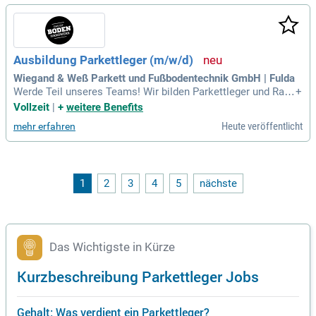
Wertschätzung und Qualitätsbewusstsein – stehen im Mitte
lpunkt unserer Arbeit. Ausgezeichnet mit dem "Prädikat Mei
sterhaft" der Deutschen Bauwirtschaft sind wir stolz auf uns
ere Qualität. Lerne bei uns alles über Beton Estrich, Sichtest
Ausbildung Parkettleger (m/w/d)
rich, Beschichtungen, Bodenbeläge, Parkett und Raumausst
attung. Bewirb dich jetzt!
Wiegand & Weß Parkett und Fußbodentechnik GmbH | Fulda
Werde Teil unseres Teams! Wir bilden Parkettleger und Rau
+
mausstatter aus. Freue dich auf abwechslungsreiche Aufga
Vollzeit
|
+
weitere Benefits
ben, geregelte Arbeitszeiten und Lernmöglichkeiten mit vers
Heute veröffentlicht
mehr erfahren
chiedenen Materialien. Wir unterstützen dich auch bei Fahrt-
und Überkosten. Bewirb dich jetzt!
1
2
3
4
5
nächste
Das Wichtigste in Kürze
Kurzbeschreibung Parkettleger Jobs
Gehalt: Was verdient ein Parkettleger?