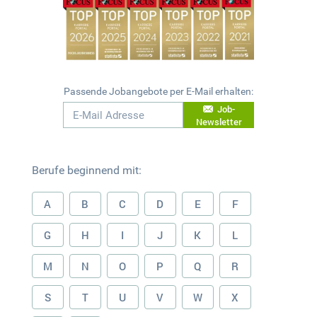
Passende Jobangebote per E-Mail erhalten:
Job-
Newsletter
Berufe beginnend mit:
A
B
C
D
E
F
G
H
I
J
K
L
M
N
O
P
Q
R
S
T
U
V
W
X