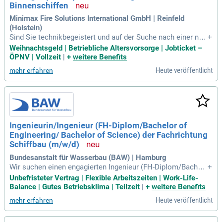
Binnenschiffen
Minimax Fire Solutions International GmbH | Reinfeld
(Holstein)
Sind Sie technikbegeistert und auf der Suche nach einer neu
+
en Herausforderung? Bei Minimax erwarten Sie spannende
Weihnachtsgeld | Betriebliche Altersvorsorge | Jobticket –
Möglichkeiten zur beruflichen Weiterbildung, wie unsere Min
ÖPNV | Vollzeit
|
+
weitere Benefits
imax Viking Akademie. Wir suchen motivierte Fachkräfte mi
Heute veröffentlicht
mehr erfahren
t einem abgeschlossenen technischen Studium oder einer t
echnischen Ausbildung und entsprechenden Weiterbildung. I
deale Kandidaten verfügen über erste Erfahrungen in der Pro
jektabwicklung und haben ein interkulturelles Verständnis.
Kommunikationsstärke, Kundenorientierung und Verhandlun
gsgeschick sind für diesen Job unverzichtbar. Bewerben Sie
Ingenieurin/Ingenieur (FH-Diplom/Bachelor of
sich noch heute und starten Sie Ihre Karriere in einem dyna
Engineering/ Bachelor of Science) der Fachrichtung
mischen Team!
Schiffbau (m/w/d)
Bundesanstalt für Wasserbau (BAW) | Hamburg
Wir suchen einen engagierten Ingenieur (FH-Diplom/Bachel
+
or) im Schiffbau (m/w/d) für unser Team in Hamburg (Brook
Unbefristeter Vertrag | Flexible Arbeitszeiten | Work-Life-
torkai). In dieser Position gestalten Sie innovative Neubaupr
Balance | Gutes Betriebsklima | Teilzeit
|
+
weitere Benefits
ojekte für die Flotte des Bundes. Gemeinsam entwickeln Si
Heute veröffentlicht
mehr erfahren
e Spezialschiffe und erstellen Machbarkeitsstudien sowie G
eneralpläne. Sie führen technische Marktrecherchen durch u
nd prüfen deren Anwendbarkeit in aktuellen Projekten. Zude