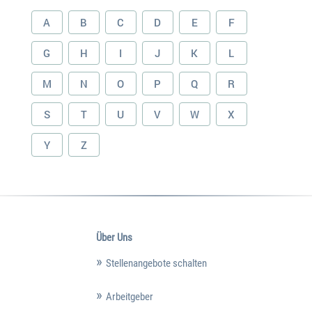
A
B
C
D
E
F
G
H
I
J
K
L
M
N
O
P
Q
R
S
T
U
V
W
X
Y
Z
Über Uns
Stellenangebote schalten
Arbeitgeber