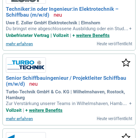
Techniker:in oder Ingenieur:in Elektrotechnik –
Schiffbau (m/w/d)
Uwe E. Zoller GmbH Elektrotechnik | Elmshorn
Du bringst eine abgeschlossene Ausbildung oder ein Studiu
+
m im Bereich Elektrotechnik mit, als Techniker:in, Meister:i
Unbefristeter Vertrag | Vollzeit
|
+
weitere Benefits
n oder Ingenieur:in. Idealerweise hast du Erfahrung in der el
Heute veröffentlicht
mehr erfahren
ektrotechnischen Planung im Schiffbau oder bei Schaltanla
gen. Praktische Kenntnisse im Anlagenbau sind von Vorteil.
Bei uns entwickelst du elektrotechnische Lösungen für Schi
ffe – von der Idee bis zur Inbetriebnahme. Wir bieten dir eine
n unbefristeten Arbeitsvertrag, überdurchschnittliche Bezahl
ung und moderne Büroausstattung. Verstärke unser Team u
Senior Schiffbauingenieur / Projektleiter Schiffbau
nd gestalte innovative technische Lösungen gemeinsam!
(m/w/d)
Turbo-Technik GmbH & Co. KG | Wilhelmshaven, Rostock,
Hamburg
Zur Verstärkung unserer Teams in Wilhelmshaven, Hamburg
+
und Rostock suchen wir einen erfahrenen Schiffbauingenieu
Vollzeit
|
+
weitere Benefits
r (m⁠/⁠w⁠/⁠d), der anspruchsvolle Projekte im Bereich Schiffba
Heute veröffentlicht
mehr erfahren
u, Schiffsreparatur und Schiffsumbau eigenverantwortlich pl
ant, steuert und