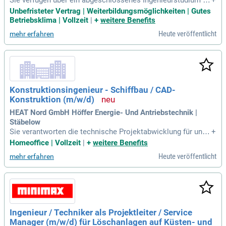
Bereich Schiffsmaschinenbau oder Maschinenbau und habe
Unbefristeter Vertrag | Weiterbildungsmöglichkeiten | Gutes
n eine Weiterbildung zum Techniker in Schiffbautechnik erfo
Betriebsklima | Vollzeit
|
+
weitere Benefits
lgreich abgeschlossen. Mit mehrjähriger Erfahrung als Teilp
Heute veröffentlicht
mehr erfahren
rojektverantwortlicher im Marine- oder Schiffbau steuern Si
e komplexe Projekte eigenverantwortlich. Fundierte Kenntni
sse in 3D-CAD-Systemen sowie Erfahrung mit CADMATIC O
utfitting und Siemens Teamcenter unterstützen Ihre effizient
e Arbeitsweise. Ihr technisches Verständnis und räumliches
Vorstellungsvermögen ermöglichen es Ihnen, komplexe Zus
Konstruktionsingenieur - Schiffbau / CAD-
ammenhänge zu bewerten. Eine selbstständige Arbeitsweis
Konstruktion (m/w/d)
e und hohe Kommunikationsstärke zeichnen Sie aus. Freud
e an der Zusammenarbeit mit internationalen Partnern rund
HEAT Nord GmbH Höffer Energie- Und Antriebstechnik |
et Ihr Profil ab.
Stäbelow
Sie verantworten die technische Projektabwicklung für unse
+
re komplexen Schiffskühlanlagen, von der Konzeption bis zu
Homeoffice | Vollzeit
|
+
weitere Benefits
r finalen Konstruktion.
Heute veröffentlicht
mehr erfahren
Ingenieur / Techniker als Projektleiter / Service
Manager (m/w/d) für Löschanlagen auf Küsten- und