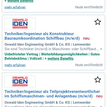
+
weitere Benefits
Heute veröffentlicht
mehr erfahren
Techniker/Ingenieur als Konstrukteur
Bauraumkoordination Schiffbau (m/w/d)
Oswald Iden Engineering GmbH & Co. KG | Lemwerder
Sie sind Techniker (m/w/d) in Maschinen- oder Schiffbautec
+
hnik oder haben ein Studium in Schiffbau- und Meerestechni
Unbefristeter Vertrag | Weiterbildungsmöglichkeiten | Gutes
k abgeschlossen. Idealerweise bringen Sie Erfahrung in der
Betriebsklima | Vollzeit
|
+
weitere Benefits
3D-Konstruktion und Bauraumkoordination mit, insbesonder
Heute veröffentlicht
mehr erfahren
e im maritimen Bereich. Der sichere Umgang mit 3D-CAD-Sy
stemen ist für Ihre Arbeit essenziell. Kenntnisse in CADMAT
IC Outfitting und Siemens Teamcenter sind wünschenswert
und können erlernt werden. Mit Ihrem ausgeprägten räumlic
hen Vorstellungsvermögen und technischem Verständnis e
ntwickeln Sie innovative Konstruktionslösungen. Bewerben
Techniker/Ingenieur als Teilprojektverantwortlicher
Sie sich jetzt und gestalten Sie die Zukunft der maritimen T
im Schiffsmaschinen- und Anlagenbau (m/w/d)
echnik aktiv mit!
Oswald Iden Engineering GmbH & Co. KG | Lemwerder
Sie verfügen über ein abgeschlossenes Ingenieurstudium im
+