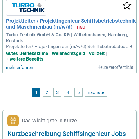
m übernehmen Sie Gewichts- und Kostenermittlungen und e
rstellen Ausschreibungsunterlagen in enger Zusammenarbei
t mit den Fachbereichen. Werden Sie Teil eines modernen, i
Projektleiter / Projektingenieur Schiffsbetriebstechnik
nterdisziplinären Teams und bringen Sie Ihre Expertise in he
und Maschinenbau (m/w/d)
rausfordernden Aufgaben ein!
Turbo-Technik GmbH & Co. KG | Wilhelmshaven, Hamburg,
Rostock
Projektleiter/ Projektingenieur (m⁠/⁠w⁠/⁠d) Schiffsbetriebstech
+
nik / Maschinenbau: Sie möchten neue Technologien vorant
Gutes Betriebsklima | Weihnachtsgeld | Vollzeit
|
reiben und an nachhaltigen, zukunftsweisenden Projekten m
+
weitere Benefits
itarbeiten? Dann werden Sie Teil unseres Teams bei Turbo-T
Heute veröffentlicht
mehr erfahren
echnik!
1
2
3
4
5
nächste
Das Wichtigste in Kürze
Kurzbeschreibung Schiffsingenieur Jobs