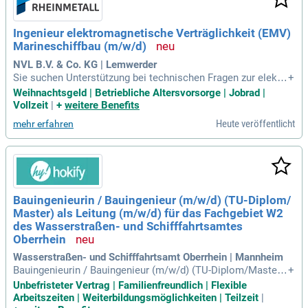
Ingenieur elektromagnetische Verträglichkeit (EMV)
Marineschiffbau (m/w/d)
NVL B.V. & Co. KG | Lemwerder
Sie suchen Unterstützung bei technischen Fragen zur elektr
+
omagnetischen Verträglichkeit (EMV)? Unser expertisierter
Weihnachtsgeld | Betriebliche Altersvorsorge | Jobrad |
Service bietet umfassende Beratung und lösungsorientierte
Vollzeit
|
+
weitere Benefits
Unterstützung in verschiedenen Fachbereichen. Wir arbeiten
Heute veröffentlicht
mehr erfahren
eng mit unseren Auftraggebern zusammen, um die fachliche
Umsetzung zu gewährleisten. Eigenverantwortlich planen un
d organisieren wir EMV-Prüfungen und Vermessungen an Bo
rd, wobei wir die Ergebnisse auf die Einhaltung der Anforder
ungen bewerten. Mit modernen Tools wie Ansys Electronics
Desktop führen wir präzise Analysen und Simulationen durc
Bauingenieurin / Bauingenieur (m/w/d) (TU-Diplom/​
h. Vertrauen Sie uns, um Ihre elektromagnetischen Herausf
Master) als Leitung (m/w/d) für das Fachgebiet W2
orderungen kompetent zu meistern und alle Schnittstellen o
ptimal zu berücksichtigen.
des Wasserstraßen- und Schifffahrtsamtes
Oberrhein
Wasserstraßen- und Schifffahrtsamt Oberrhein | Mannheim
Bauingenieurin / Bauingenieur (m/w/d) (TU-Diplom/​Master)
+
als Leitung (m/w/d) für das Fachgebiet W2 des Wasserstraß
Unbefristeter Vertrag | Familienfreundlich | Flexible
en- und Schifffahrtsamtes Oberrhein: Der Dienstort ist Mann
Arbeitszeiten | Weiterbildungsmöglichkeiten | Teilzeit
|
heim. Referenzcode der Ausschreibung 20261238 9339.