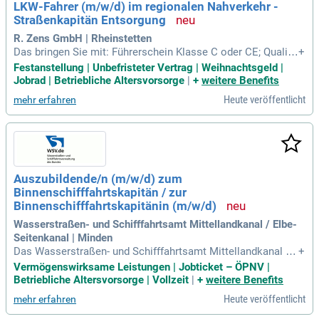
LKW-Fahrer (m/w/d) im regionalen Nahverkehr -
Straßenkapitän Entsorgung
R. Zens GmbH | Rheinstetten
Das bringen Sie mit: Führerschein Klasse C oder CE; Qualifi
+
kation zum Berufskraftfahrer (Eintrag 95); Zuverlässige und
Festanstellung | Unbefristeter Vertrag | Weihnachtsgeld |
verantwortungsbewusste Arbeitsweise; Freundliches Auftret
Jobrad | Betriebliche Altersvorsorge
|
+
weitere Benefits
en im Umgang mit Kund*innen; Deutschkenntnisse für die tä
Heute veröffentlicht
mehr erfahren
gliche Kommunikation
Auszubildende/n (m/w/d) zum
Binnenschifffahrtskapitän / zur
Binnenschifffahrtskapitänin (m/w/d)
Wasserstraßen- und Schifffahrtsamt Mittellandkanal / Elbe-
Seitenkanal | Minden
Das Wasserstraßen- und Schifffahrtsamt Mittellandkanal /
+
Elbe-Seitenkanal sucht zum 01.08.2027 eine/einen. Auszubil
Vermögenswirksame Leistungen | Jobticket – ÖPNV |
dende/n (m/w/d) zur Binnenschifffahrtskapitänin / zum Binn
Betriebliche Altersvorsorge | Vollzeit
|
+
weitere Benefits
enschifffahrtskapitän (m/w/d): Der Ausbildungsort ist in 32
Heute veröffentlicht
mehr erfahren
425 Minden.