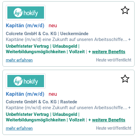
Kapitän (m/w/d)
Colcrete GmbH & Co. KG | Ueckermünde
Kapitäne (m/w/d) eine Zukunft auf unseren Arbeitsschiffen
+
mit Schottelantrieb Wir bieten: Unbefristete Vollzeitstelle; A
Unbefristeter Vertrag | Urlaubsgeld |
ttraktive Vergütung; Firmenfahrzeug; 30 Tage Urlaub inklusiv
Weiterbildungsmöglichkeiten | Vollzeit
|
+
weitere Benefits
e Urlaubsgeld; Sorgfältige Einarbeitung von erfahrenen Kolle
Heute veröffentlicht
mehr erfahren
gen; Berufliche
Kapitän (m/w/d)
Colcrete GmbH & Co. KG | Rastede
Kapitäne (m/w/d) eine Zukunft auf unseren Arbeitsschiffen
+
mit Schottelantrieb Wir bieten: Unbefristete Vollzeitstelle; A
Unbefristeter Vertrag | Urlaubsgeld |
ttraktive Vergütung; Firmenfahrzeug; 30 Tage Urlaub inklusiv
Weiterbildungsmöglichkeiten | Vollzeit
|
+
weitere Benefits
e Urlaubsgeld; Sorgfältige Einarbeitung von erfahrenen Kolle
Heute veröffentlicht
mehr erfahren
gen; Berufliche