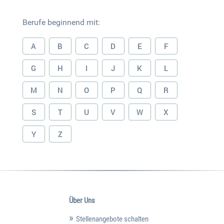
Berufe beginnend mit:
A
B
C
D
E
F
G
H
I
J
K
L
M
N
O
P
Q
R
S
T
U
V
W
X
Y
Z
Über Uns
Stellenangebote schalten