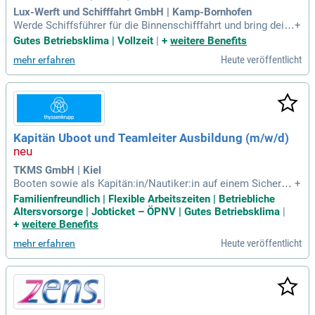
d werden Sie Teil eines engagierten Teams!
Lux-Werft und Schifffahrt GmbH | Kamp-Bornhofen
Werde Schiffsführer für die Binnenschifffahrt und bring dein
+
e Leidenschaft für das Schifffahren ein! Für unser traditionsr
Gutes Betriebsklima | Vollzeit
|
+
weitere Benefits
eiches Unternehmen suchen wir engagierte Teamplayer mit
Heute veröffentlicht
mehr erfahren
einem Gültigen Schiffsführerpatent. Bei uns erwarten dich ei
n sicherer Arbeitsplatz, faire Bezahlung und ein familiäres B
etriebsklima auf modernen Schiffen. Du solltest Verantwort
ungsbewusstsein, Zuverlässigkeit und Entscheidungskomp
etenz mitbringen. Ein Ausbilderschein ist wünschenswert, a
ber keine Voraussetzung. Komm an Bord der Loreley Linie,
Kapitän Uboot und Teamleiter Ausbildung (m/w/d)
entdecke abwechslungsreiche Eventfahrten und nutze die P
erspektiven für deine berufliche Entwicklung! Wir freuen uns
auf deine Bewerbung!
TKMS GmbH | Kiel
Booten sowie als Kapitän:in/Nautiker:in auf einem Sicherhe
+
itsschiff einsatzbereit; Führung einer Besatzung und/oder ei
Familienfreundlich | Flexible Arbeitszeiten | Betriebliche
nes Ausbilderteams im Rahmen von Projektarbeiten, inklusi
Altersvorsorge | Jobticket – ÖPNV | Gutes Betriebsklima
|
ve Sicherstellung der Führung des U-Bootes nach allen gülti
+
weitere Benefits
gen Vorschriften
Heute veröffentlicht
mehr erfahren