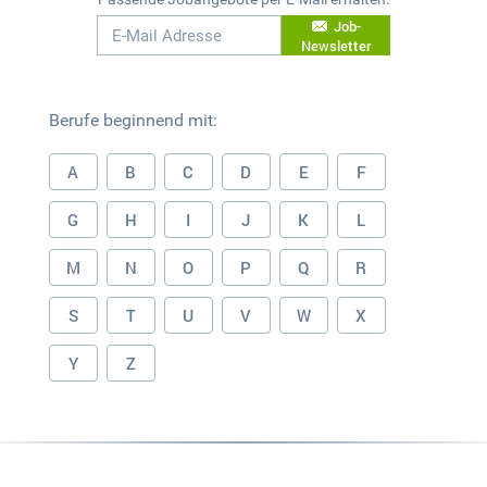
Job-
Newsletter
Berufe beginnend mit:
A
B
C
D
E
F
G
H
I
J
K
L
M
N
O
P
Q
R
S
T
U
V
W
X
Y
Z