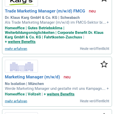
Trade Marketing Manager (m/w/d) FMCG
Dr. Klaus Karg GmbH & Co. KG | Schwabach
Als Trade Marketing Manager (m/w/d) im FMCG-Sektor bist
+
du die zentrale Schnittstelle zwischen Brand Management,
Homeoffice | Gutes Betriebsklima |
Vertrieb und Handel. Deine Hauptaufgabe besteht darin, effe
Weiterbildungsmöglichkeiten | Corporate Benefit Dr. Klaus
ktive Marketingstrategien für den Point of Sale zu entwickel
Karg GmbH & Co. KG | Fahrtkosten-Zuschuss
|
n und umzusetzen. Du planst Verkaufsförderungsmaßnahm
+
weitere Benefits
en und kontrollierst deren Erfolg, um den Absatz unserer Pr
Heute veröffentlicht
mehr erfahren
odukte zu maximieren. Zudem arbeitest du eng mit dem Bra
nd Management zusammen, um Produktneueinführungen op
timal zu gestalten. Durch die Analyse von Markt- und Wettb
ewerbsdaten identifizierst du Wachstumschancen und Opti
mierungspotenziale. Deine Kreativität kommt auch bei der E
rstellung von Verkaufsunterlagen und Handelspräsentatione
Marketing Manager (m/w/d)
n zum Tragen.
No Isolation | München
Werde Marketing Manager und gestalte mit uns Kampagnen,
+
die Lernen und Zugehörigkeit für jedes Kind fördern. Du über
Homeoffice | Vollzeit
|
+
weitere Benefits
nimmst die Verantwortung für unsere Marketingaktivitäten i
Heute veröffentlicht
mehr erfahren
n der DACH- und BENELUX-Region. Setze die globale Marke
tingstrategie gezielt für diese Zielgruppen um. Dein Ziel ist
es, qualifizierte Leads von Schulen und Schulbehörden zu ge