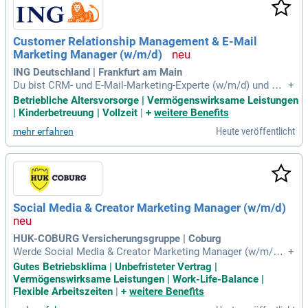
nerieren. Zudem informierst du über das wachsende Proble
m der Schulabwesenheit und positionierst unseren AV1-Rob
oter als vertrauenswürdiges Hilfsmittel für frühe Interventio
Customer Relationship Management & E-Mail
nen. Überzeuge Entscheidungsträger mit schlüssigem, evide
Marketing Manager (w/m/d)
nzbasiertem Content und mache einen Unterschied in der Bi
ldungslandschaft.
ING Deutschland | Frankfurt am Main
Du bist CRM- und E-Mail-Marketing-Experte (w/m/d) und mö
+
chtest in Frankfurt durchstarten? Bei uns übernimmst Du die
Betriebliche Altersvorsorge | Vermögenswirksame Leistungen
End-to-End-Verantwortung für datengetriebene Kampagnen
| Kinderbetreuung | Vollzeit
|
+
weitere Benefits
und Customer Journeys. Mit Flexibilität und Eigenverantwor
Heute veröffentlicht
mehr erfahren
tung kannst Du neue Wege gehen und gemeinsam mit Deine
m Team Erfolge feiern. Deine Aufgabe umfasst die vollstän
dige Steuerung der Kampagnenumsetzung und die Erfolgsko
ntrolle. Hier hast Du die Möglichkeit, unser CRM und E-Mail-
Marketing auf das nächste Level zu bringen. Bewirb Dich jet
zt mit Deinem Lebenslauf und werde Teil unseres dynamisc
Social Media & Creator Marketing Manager (w/m/d)
hen Teams!
HUK-COBURG Versicherungsgruppe | Coburg
Werde Social Media & Creator Marketing Manager (w/m/d) i
+
n Coburg, Bayern! In dieser unbefristeten Vollzeitstelle (38 S
Gutes Betriebsklima | Unbefristeter Vertrag |
tunden pro Woche) bist du ab sofort gefragt. Deine Hauptau
Vermögenswirksame Leistungen | Work-Life-Balance |
fgaben umfassen die Entwicklung innovativer Social-Media-
Flexible Arbeitszeiten
|
+
weitere Benefits
Strategien und die Umsetzung erfolgreicher Kampagnen. Du