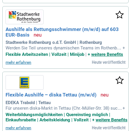
hnelle Auffassungsgabe sind für diesen Job essenziell. Mit
guten Deutschkenntnissen auf mindestens B1-Niveau garan
tierst du reibungslose Kommunikation. Profitiere von einem
attraktiven Gehalt ab 14€ pro Stunde, elektronischer Arbeits
zeiterfassung und tollen Rabatten bei Fitnessstudios und On
Aushilfe als Rettungsschwimmer (m/w/d) auf 603
line-Shops.
EUR-Basis
Stadtwerke Rothenburg o.d.T. GmbH | Rothenburg
Werden Sie Teil unseres dynamischen Teams im Rothenbur
+
g Bad! Neben einer Anstellung auf Minijob-Basis (556 EUR)
Flexible Arbeitszeiten | Vollzeit | Minijob
|
+
weitere Benefits
bieten wir Ihnen flexible Arbeitszeiten, auch am Wochenend
Heute veröffentlicht
mehr erfahren
e. Sie bringen das Deutsche Rettungsschwimmerabzeichen
in Silber mit und sind mindestens 18 Jahre alt. Ihre Aufgabe
n umfassen die Betreuung von Badegästen, die Durchführun
g von Schwimmunterricht und die Aufsicht in der Sauna. Wir
legen großen Wert auf Flexibilität, Zuverlässigkeit und Freud
e am Umgang mit Menschen. Profitieren Sie von unserem b
Flexible Aushilfe – diska Tettau (m/w/d)
etrieblichen Gesundheitsmanagement und unseren Firmene
vents – Ihre Energie zählt bei uns!
EDEKA Trabold | Tettau
Für unseren diska-Markt in Tettau (Chr.-Müller-Str. 38) suche
+
n wir ab sofort Unterstützung auf geringfügiger Basis (20 St
Weiterbildungsmöglichkeiten | Quereinstieg möglich |
unden/Woche). Sie übernehmen Kassiertätigkeiten, Warenv
Einkaufsrabatte | Arbeitskleidung | Vollzeit
|
+
weitere Benefits
erräumung und freuen sich, das Team bei weiteren Aufgabe
Heute veröffentlicht
mehr erfahren
n zu unterstützen. Eine flexible Zeiteinteilung sowie Freude