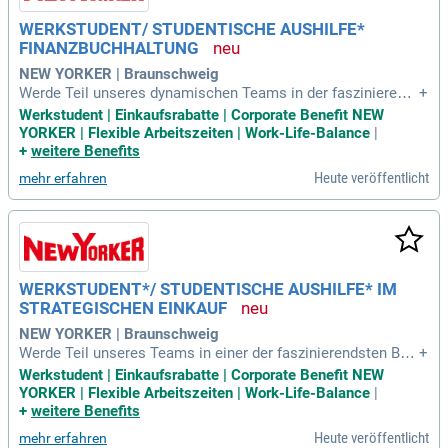
WERKSTUDENT/ STUDENTISCHE AUSHILFE*
FINANZBUCHHALTUNG
NEW YORKER | Braunschweig
Werde Teil unseres dynamischen Teams in der faszinierend
+
en Finanzbranche! Als Unterstützung in der Finanzbuchhaltu
Werkstudent | Einkaufsrabatte | Corporate Benefit NEW
ng übernimmst du vielseitige Aufgaben wie die Kontierung,
YORKER | Flexible Arbeitszeiten | Work-Life-Balance
|
Buchung und Pflege von Konten. Du bist eingeschriebener W
+
weitere Benefits
irtschaftsstudierender mit Grundkenntnissen im Rechnungs
Heute veröffentlicht
mehr erfahren
wesen und bestenfalls Erfahrung mit ERP-Software wie Axa
pta. Starke Excel-Kenntnisse und Teamfähigkeit sind ebenfa
lls gefragt. Wenn du nicht alle Anforderungen erfüllst, ist da
s kein Hindernis – wir wachsen gemeinsam! Bewirb dich jet
zt und starte deine Karriere in einem unterstützenden Umfel
d!
WERKSTUDENT*/ STUDENTISCHE AUSHILFE* IM
STRATEGISCHEN EINKAUF
NEW YORKER | Braunschweig
Werde Teil unseres Teams in einer der faszinierendsten Bra
+
nchen und bringe dein Know-how ein! Als Unterstützer im st
Werkstudent | Einkaufsrabatte | Corporate Benefit NEW
rategischen Einkauf übernimmst du administrative und orga
YORKER | Flexible Arbeitszeiten | Work-Life-Balance
|
nisatorische Tätigkeiten. Du pflegst Stammdaten, arbeitest
+
weitere Benefits
bei der Erstellung von Produkt- und Verpackungskennzeichn
Heute veröffentlicht
mehr erfahren
ungen mit und verfolgst Lieferantenanfragen. Das solltest d