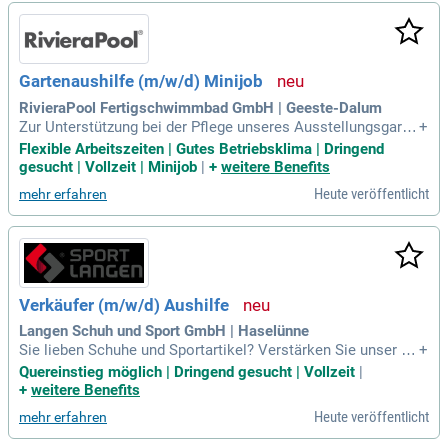
Gartenaushilfe (m/w/d) Minijob
RivieraPool Fertigschwimmbad GmbH | Geeste-Dalum
Zur Unterstützung bei der Pflege unseres Ausstellungsgarte
+
ns an der A31 in Dalum suchen wir ab sofort eine zuverlässi
Flexible Arbeitszeiten | Gutes Betriebsklima | Dringend
ge Gartenaushilfe (m/w/d) auf Minijob-Basis. Deine Aufgabe
gesucht | Vollzeit | Minijob
|
+
weitere Benefits
n: Pflege und Instandhaltung unseres Ausstellungsgartens.
Heute veröffentlicht
mehr erfahren
Verkäufer (m/w/d) Aushilfe
Langen Schuh und Sport GmbH | Haselünne
Sie lieben Schuhe und Sportartikel? Verstärken Sie unser Te
+
am in Haselünne als geringfügige Verkäufer/in (m/w/d)! Sie
Quereinstieg möglich | Dringend gesucht | Vollzeit
|
bringen eine abgeschlossene Berufsausbildung im Einzelha
+
weitere Benefits
ndel oder relevante Erfahrung mit, idealerweise in der Schuh
Heute veröffentlicht
mehr erfahren
- oder Sportartikelbranche. Auch Quereinsteiger sind herzlic
h willkommen! Ihre Aufgaben umfassen den Verkauf und die