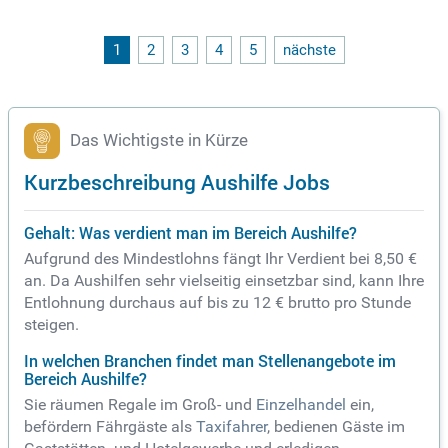
individuelle Kundenberatung sowie die ansprechende Waren
präsentation. Interesse geweckt? Bewerben Sie sich jetzt pe
r E-Mail an info@sport-langen.de oder telefonisch bei Herrn
1
2
3
4
5
nächste
Frank Langen unter 05961-7565!
Das Wichtigste in Kürze
Kurzbeschreibung Aushilfe Jobs
Gehalt: Was verdient man im Bereich Aushilfe?
Aufgrund des Mindestlohns fängt Ihr Verdient bei 8,50 €
an. Da Aushilfen sehr vielseitig einsetzbar sind, kann Ihre
Entlohnung durchaus auf bis zu 12 € brutto pro Stunde
steigen.
In welchen Branchen findet man Stellenangebote im
Bereich Aushilfe?
Sie räumen Regale im Groß- und
Einzelhandel
ein,
befördern Fährgäste als
Taxifahrer
, bedienen Gäste im