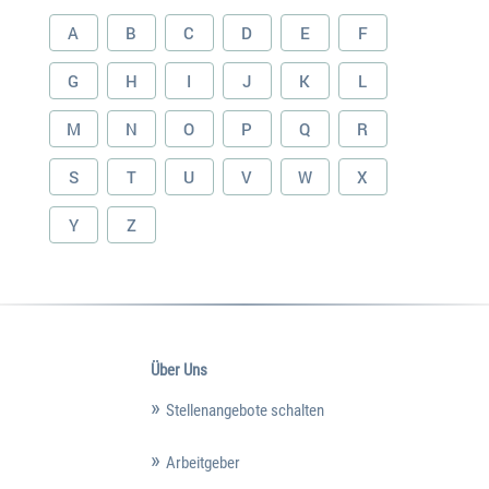
A
B
C
D
E
F
G
H
I
J
K
L
M
N
O
P
Q
R
S
T
U
V
W
X
Y
Z
Über Uns
Stellenangebote schalten
Arbeitgeber