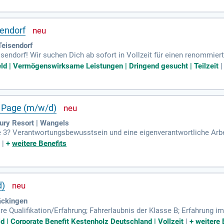
en-Schichten. Genieße die Sicherheit eines stabilen Arbeitgebers u
sendorf
Teisendorf
endorf! Wir suchen Dich ab sofort in Vollzeit für einen renommiert
Bereich bieten wir attraktive Jobs. Deine Aufgaben umfassen die B
eld | Vermögenswirksame Leistungen | Dringend gesucht | Teilzeit
hrzeugs sowie die Rücknahme von Leergut. Du bringst Begeisterung 
 und starte Deine Karriere als LKW-Fahrer in einem dynamischen Te
 Page (m/w/d)
ury Resort | Wangels
e 3? Verantwortungsbewusstsein und eine eigenverantwortliche Arbe
 und Teamfähigkeit?
t
|
+
weitere Benefits
d)
äckingen
are Qualifikation/Erfahrung; Fahrerlaubnis der Klasse B; Erfahrung
d | Corporate Benefit Kestenholz Deutschland | Vollzeit
|
+
weitere 