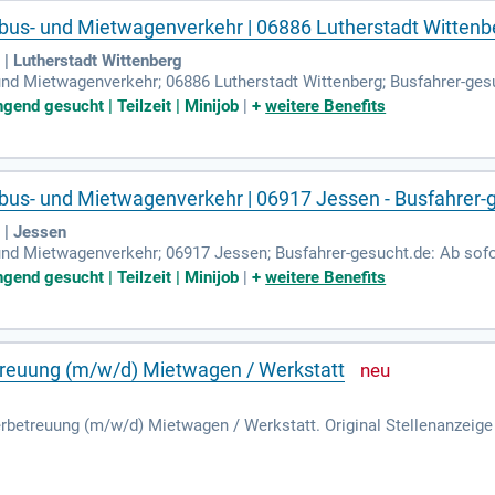
bus- und Mietwagenverkehr | 06886 Lutherstadt Wittenbe
| Lutherstadt Wittenberg
und Mietwagenverkehr; 06886 Lutherstadt Wittenberg; Busfahrer-ges
Schröter GmbH Kleinbusfahrer (m/w/d) in 06886 Lutherstadt Witten
ngend gesucht | Teilzeit | Minijob
|
+
weitere Benefits
bus- und Mietwagenverkehr | 06917 Jessen - Busfahrer-
 | Jessen
und Mietwagenverkehr; 06917 Jessen; Busfahrer-gesucht.de: Ab sofo
Kleinbusfahrer (m/w/d) in 06917 Jessen für den Rufbus- und Mietw
ngend gesucht | Teilzeit | Minijob
|
+
weitere Benefits
reuung (m/w/d) Mietwagen / Werkstatt
erbetreuung (m/w/d) Mietwagen / Werkstatt. Original Stellenanzeig