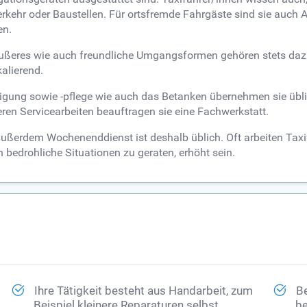
rkehr oder Baustellen. Für ortsfremde Fahrgäste sind sie auch 
en.
s Äußeres wie auch freundliche Umgangsformen gehören stets da
alierend.
nigung sowie -pflege wie auch das Betanken übernehmen sie übli
ren Servicearbeiten beauftragen sie eine Fachwerkstatt.
ßerdem Wochenenddienst ist deshalb üblich. Oft arbeiten Taxifah
n bedrohliche Situationen zu geraten, erhöht sein.
Ihre Tätigkeit besteht aus Handarbeit, zum
Be
Beispiel kleinere Reparaturen selbst
be