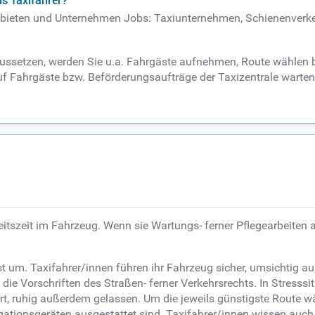
s Taxifahrer?
sgebieten und Unternehmen Jobs: Taxiunternehmen, Schienenverk
raussetzen, werden Sie u.a. Fahrgäste aufnehmen, Route wählen 
auf Fahrgäste bzw. Beförderungsaufträge der Taxizentrale warte
beitszeit im Fahrzeug. Wenn sie Wartungs- ferner Pflegearbeiten
 um. Taxifahrer/innen führen ihr Fahrzeug sicher, umsichtig 
ie Vorschriften des Straßen- ferner Verkehrsrechts. In Stresssi
ert, ruhig außerdem gelassen. Um die jeweils günstigste Route wä
gationsgeräten ausgestattet sind. Taxifahrer/innen wissen auc