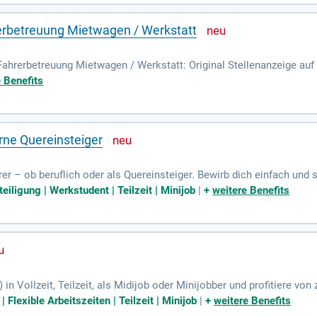
rbetreuung Mietwagen / Werkstatt
Fahrerbetreuung Mietwagen / Werkstatt: Original Stellenanzeige a
 Benefits
erne Quereinsteiger
rer – ob beruflich oder als Quereinsteiger. Bewirb dich einfach und 
svertrag. Starte mit einem attraktiven Stundenlohn von 14,20 € und 
eiligung | Werkstudent | Teilzeit | Minijob
|
+
weitere Benefits
eß die Flexibilität bei der Schichteinteilung und wähle zwischen 3-, 
 verschiedene Vertragsarten, darunter Minijob, Teilzeit oder Vollzeit
in Vollzeit, Teilzeit, als Midijob oder Minijobber und profitiere von
e Lebenslauf bewerben. Innerhalb von 24 Stunden erhältst du deinen
 Flexible Arbeitszeiten | Teilzeit | Minijob
|
+
weitere Benefits
 Monaten auf bis zu 17,00 EUR steigen kann. Wir bieten flexible Sch