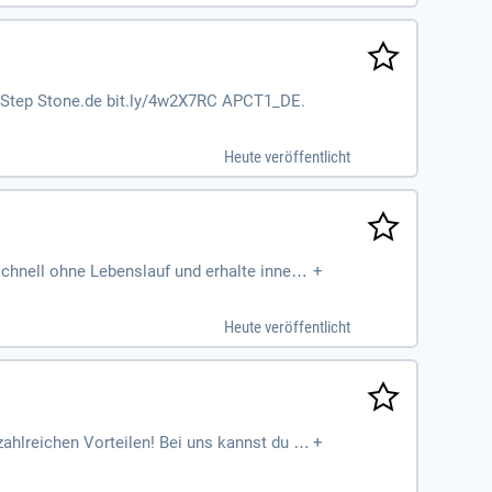
uf Step Stone.de bit.ly/4w2X7RC APCT1_DE.
Heute veröffentlicht
schnell ohne Lebenslauf und erhalte innerh
+
steigere dein Gehalt in nur drei Monaten au
6- oder 9-Stunden-Schichten. Wir bieten eine
Heute veröffentlicht
. Sichere dir jetzt deine Zukunft als Fahrer
 zahlreichen Vorteilen! Bei uns kannst du di
+
 Arbeitsvertrag. Starte mit einem Stundenl
ichten, die sich deinem Alltag anpassen, w