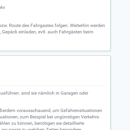
ehr
bzw. Route des Fahrgastes folgen. Weiterhin werden
n, Gepäck einladen, evtl. auch Fahrgästen beim
 ausführen. sind sie nämlich in Garagen oder
außerdem vorausschauend, um Gefahrensituationen
tuationen, zum Beispiel bei ungünstigen Verkehrs-
hlen zu können, benötigen sie detaillierte
h, wo sowie zu welchen Zeiten besondere