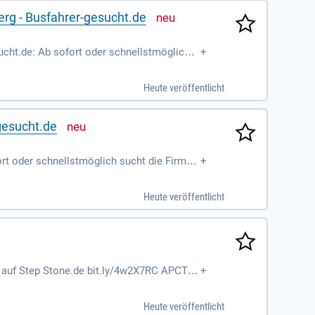
rg - Busfahrer-gesucht.de
ucht.de: Ab sofort oder schnellstmöglich s
+
berg für den Rufbus
Heute veröffentlicht
gesucht.de
rt oder schnellstmöglich sucht die Firma
+
agenverkehr.
Heute veröffentlicht
e auf Step Stone.de bit.ly/4w2X7RC APCT1_
+
Heute veröffentlicht