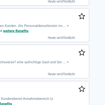
Heute veröffentlicht
nd die Wahl zwischen verschiedenen Vertrag
en Kunden. Als Personaldienstleister im g
+
elieferung von Privat- und Geschäftskunde
|
+
weitere Benefits
für den Vertrieb und Freude am Umgang mit
Heute veröffentlicht
am!
itsweise? eine aufrichtige Gast-und Servic
+
Heute veröffentlicht
 im Kundendienst-Annahmebereich (z.
Benefits