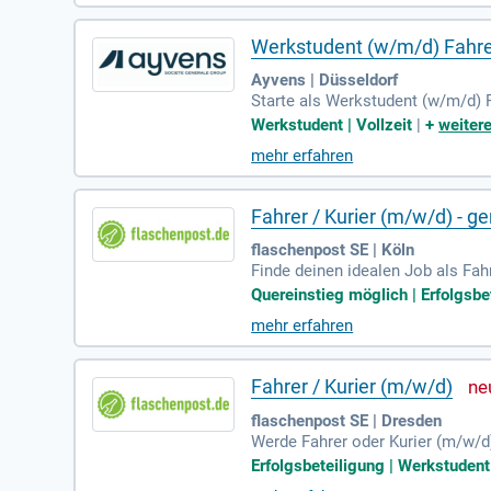
Werkstudent (w/m/d) Fahre
Ayvens | Düsseldorf
Starte als Werkstudent (w/m/d) 
Werkstudent | Vollzeit
|
+
weitere
mehr erfahren
Fahrer / Kurier (m/w/d) - g
flaschenpost SE | Köln
Finde deinen idealen Job als Fah
alb von 24 Stunden deinen Arbeit
Quereinstieg möglich | Erfolgsbet
f bis zu 17,50 € pro Stunde. Geni
mehr erfahren
n krisensicheren Arbeitsplatz und
– direkt bei uns!
Fahrer / Kurier (m/w/d)
flaschenpost SE | Dresden
Werde Fahrer oder Kurier (m/w/d) 
ch schnell und unkompliziert ohn
Erfolgsbeteiligung | Werkstudent |
ohn von 14,00 EUR, der nach drei