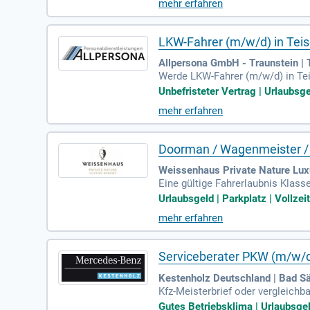
mehr erfahren
ähle zwischen 3-, 6- und 9-Stund
sarten!
LKW-Fahrer (m/w/d) in Tei
Allpersona GmbH - Traunstein | 
Werde LKW-Fahrer (m/w/d) in Teis
ewerblichen und kaufmännischen 
Unbefristeter Vertrag | Urlaubsg
n, die Be- und Entladung des Fa
mehr erfahren
Menschen mit. Bewirb Dich jetzt
Doorman / Wagenmeister /
Weissenhaus Private Nature Lux
Eine gültige Fahrerlaubnis Klass
eorientierung? Kommunikations-
Urlaubsgeld | Parkplatz | Vollzei
mehr erfahren
Serviceberater PKW (m/w/
Kestenholz Deutschland | Bad S
Kfz-Meisterbrief oder vergleichb
Gutes Betriebsklima | Urlaubsgel