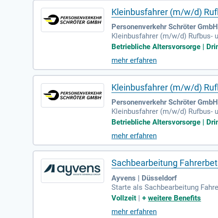
Kleinbusfahrer (m/w/d) Ruf
Personenverkehr Schröter GmbH 
Kleinbusfahrer (m/w/d) Rufbus- 
ucht die Firma Personenverkehr 
Betriebliche Altersvorsorge | Dri
mehr erfahren
Kleinbusfahrer (m/w/d) Ruf
Personenverkehr Schröter GmbH
Kleinbusfahrer (m/w/d) Rufbus- 
Personenverkehr Schröter GmbH 
Betriebliche Altersvorsorge | Dri
mehr erfahren
Sachbearbeitung Fahrerbet
Ayvens | Düsseldorf
Starte als Sachbearbeitung Fahr
DE.
Vollzeit
|
+
weitere Benefits
mehr erfahren