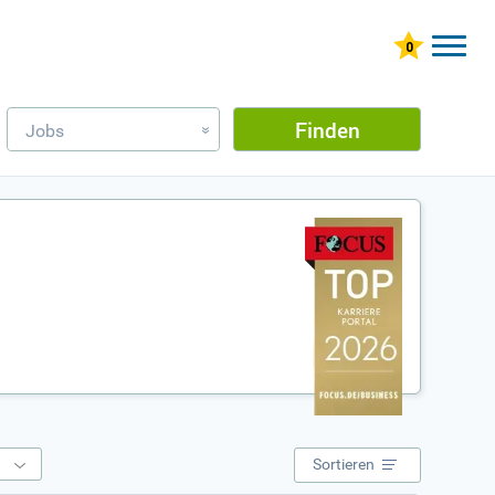
Finden
Jobs
»
e
Sortieren