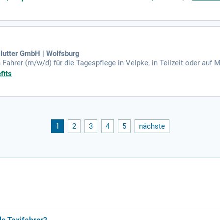
lutter GmbH | Wolfsburg
ahrer (m/w/d) für die Tagespflege in Velpke, in Teilzeit oder auf M
utter GmbH: Tel. 0170-870 4324, Geschäftsführer: Hr. Konstantiano
fits
1
2
3
4
5
nächste