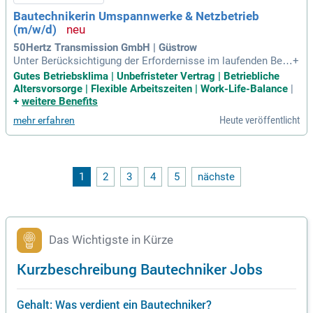
Bautechnikerin Umspannwerke & Netzbetrieb
(m/w/d)
50Hertz Transmission GmbH | Güstrow
Unter Berücksichtigung der Erfordernisse im laufenden Betri
+
eb von elektrotechnischen Anlagen arbeite ich als Bautechn
Gutes Betriebsklima | Unbefristeter Vertrag | Betriebliche
iker*in abteilungsübergreifend im Regionalzentrum sowie m
Altersvorsorge | Flexible Arbeitszeiten | Work-Life-Balance
|
it Fachabteilungen in unserer Zentrale zusammen.
+
weitere Benefits
Heute veröffentlicht
mehr erfahren
1
2
3
4
5
nächste
Das Wichtigste in Kürze
Kurzbeschreibung Bautechniker Jobs
Gehalt: Was verdient ein Bautechniker?