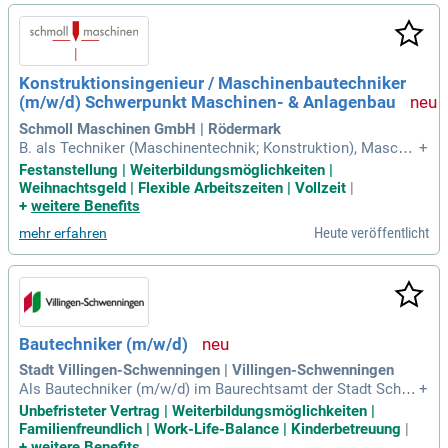
bei koordinieren Sie externe Planer und Fachingenieure und
erstellen Ingenieur- und Werkverträge. In Ihrer Rolle agieren
Sie als Eigentümervertreter und führen die am Bau beteiligte
n Fachplaner und Firmen. Zudem sind Sie verantwortlich für
Konstruktionsingenieur / Maschinenbautechniker
die Projekt- und Kostenkontrolle sowie Schadensbegutacht
(m/w/d) Schwerpunkt Maschinen- & Anlagenbau
ungen. Eine Ausbildung oder ein Studium als Hochbautechn
iker oder Bauingenieur runden Ihr Profil ab.
Schmoll Maschinen GmbH | Rödermark
B. als Techniker (Maschinentechnik; Konstruktion), Maschin
+
enbautechniker (m⁠/⁠w⁠/⁠d) oder eine vergleichbare Qualifikatio
Festanstellung | Weiterbildungsmöglichkeiten |
n; Erste Berufserfahrung im Bereich Konstruktion ist wünsc
Weihnachtsgeld | Flexible Arbeitszeiten | Vollzeit
|
henswert; Gute Kenntnisse in der 3D-CAD-Konstruktion, idea
+
weitere Benefits
lerweise mit Solid
Heute veröffentlicht
mehr erfahren
Bautechniker (m/w/d)
Stadt Villingen-Schwenningen | Villingen-Schwenningen
Als Bautechniker (m/w/d) im Baurechtsamt der Stadt Schw
+
enningen sorgen Sie für die reibungslose Bearbeitung von B
Unbefristeter Vertrag | Weiterbildungsmöglichkeiten |
auanträgen und -voranfragen. Ihre Aufgaben umfassen die D
Familienfreundlich | Work-Life-Balance | Kinderbetreuung
|
urchführung von Baukontrollen und Bauüberwachungen gem
+
weitere Benefits