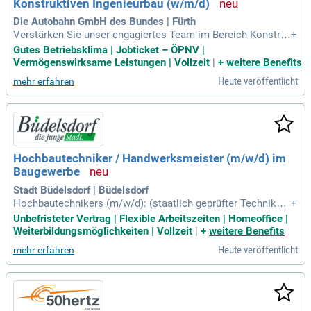
Konstruktiven Ingenieurbau (w/m/d)
trukturierte Arbeitsweise sind für diese Position unerlässlic
h.
Die Autobahn GmbH des Bundes | Fürth
Verstärken Sie unser engagiertes Team im Bereich Konstru
+
ktiver Ingenieurbau und Brückenbau als Bauingenieur oder B
Gutes Betriebsklima | Jobticket – ÖPNV |
autechniker (w/m/d). Hier bieten wir sowohl erfahrenen Fac
Vermögenswirksame Leistungen | Vollzeit
|
+
weitere Benefits
hkräften als auch motivierten Berufseinsteigern spannende
Heute veröffentlicht
mehr erfahren
Perspektiven. Arbeiten Sie an innovativen Projekten wie der
Erneuerung der Talbrücke Krondorf und der Bahnbrücke bei
Ansbach! Profitieren Sie von einem kreativen Arbeitsumfeld,
in dem Ideen und Teamgeist zählen. Zudem übernehmen Sie
Aufgaben in der Bauvorbereitung, Ausschreibung und Vertra
gserstellung gemäß HOAI. Werden Sie Teil unseres zukunfts
Hochbautechniker / Handwerksmeister (m/w/d) im
orientierten Unternehmens und gestalten Sie die Autobahne
Baugewerbe
n von morgen mit uns!
Stadt Büdelsdorf | Büdelsdorf
Hochbautechnikers (m/w/d): (staatlich geprüfter Techniker
+
[m/w/d] der Fachrichtung Hochbau) bzw. Handwerksmeister
Unbefristeter Vertrag | Flexible Arbeitszeiten | Homeoffice |
s (m/w/d) im Baugewerbe: Zu besetzen. Es handelt sich um
Weiterbildungsmöglichkeiten | Vollzeit
|
+
weitere Benefits
eine unbefristete Vollzeitstelle mit wöchentlich 39 Stunden.
Heute veröffentlicht
mehr erfahren