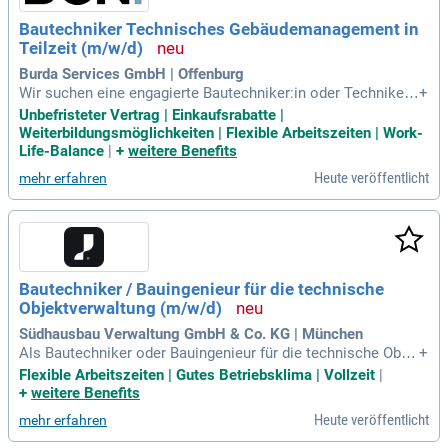
Bautechniker Technisches Gebäudemanagement in
Teilzeit (m/w/d)
Burda Services GmbH | Offenburg
Wir suchen eine engagierte Bautechniker:in oder Techniker:i
+
n Bautechnik mit einer erfolgreichen Ausbildung oder vergle
Unbefristeter Vertrag | Einkaufsrabatte |
ichbarer Qualifikation. Ideale Kandidaten bringen Erfahrung i
Weiterbildungsmöglichkeiten | Flexible Arbeitszeiten | Work-
m technischen Gebäudemanagement sowie umfassende IT-
Life-Balance
|
+
weitere Benefits
Kenntnisse mit, insbesondere in MS Office und CAD-System
Heute veröffentlicht
mehr erfahren
en. Teamfähigkeit ist ebenso wichtig wie ein sicheres Auftr
eten und Durchsetzungsvermögen. Wir bieten dir eine Teilze
itstelle mit viel Verantwortung, die sich flexibel mit Familie
und persönlichen Projekten vereinbaren lässt. Genieße eine
n Gestaltungsspielraum in einem erfolgreichen Unternehme
n, das Innovation und interdisziplinäres Netzwerk fördert. Be
Bautechniker / Bauingenieur für die technische
werbe dich jetzt und starte eine vielversprechende Karriere b
Objektverwaltung (m/w/d)
ei uns!
Südhausbau Verwaltung GmbH & Co. KG | München
Als Bautechniker oder Bauingenieur für die technische Obje
+
ktverwaltung (m/w/d) sind Sie der wichtige Ansprechpartner
Flexible Arbeitszeiten | Gutes Betriebsklima | Vollzeit
|
für technische Fragen im WEG-Management. Sie übernehme
+
weitere Benefits
n eigenständig oder in Kooperation mit Ingenieurbüros die B
Heute veröffentlicht
mehr erfahren
edarfsermittlung und Budgetierung von Instandsetzungs- un
d Modernisierungsprojekten im Geschosswohnungsbau. Da