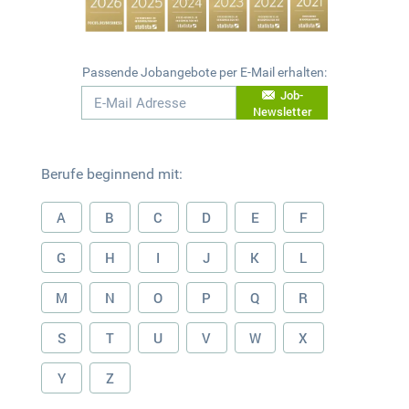
Passende Jobangebote per E-Mail erhalten:
Job-
Newsletter
Berufe beginnend mit:
A
B
C
D
E
F
G
H
I
J
K
L
M
N
O
P
Q
R
S
T
U
V
W
X
Y
Z