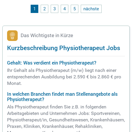
exiblen Arbeitszeitmodell tätig werden möchten. Idealerwei
se bringen Sie eine Zusatzqualifikation in Atemtherapie mit.
1
2
3
4
5
nächste
Genießen Sie eine leistungsgerechte Bezahlung nach Tarif u
nd gestalten Sie aktiv das Wohl Ihrer Patienten.
Das Wichtigste in Kürze
Kurzbeschreibung Physiotherapeut Jobs
Gehalt: Was verdient ein Physiotherapeut?
Ihr Gehalt als Physiotherapeut (m/w) liegt nach einer
entsprechenden Ausbildung bei 2.590 € bis 2.860 € pro
Monat.
In welchen Branchen findet man Stellenangebote als
Physiotherapeut?
Als Physiotherapeut finden Sie z.B. in folgenden
Arbeitsgebieten und Unternehmen Jobs: Sportvereinen,
Physiotherapeut/in, Gesundheitswesen, Krankenhäusern,
Praxen, Kliniken, Krankenhäuser, Rehakliniken,