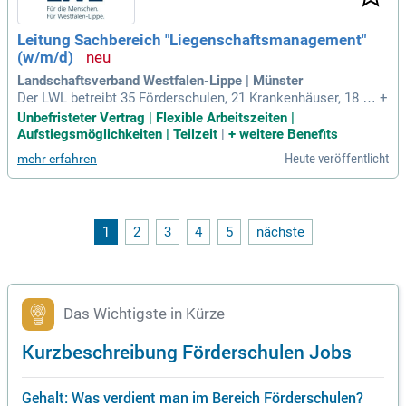
Leitung Sachbereich "Liegenschaftsmanagement"
(w/m/d)
Landschaftsverband Westfalen-Lippe | Münster
Der LWL betreibt 35 Förderschulen, 21 Krankenhäuser, 18 M
+
useen, zwei Besucherzentren und ist einer der größten deuts
Unbefristeter Vertrag | Flexible Arbeitszeiten |
chen Hilfezahler für Menschen mit Behinderung.
Aufstiegsmöglichkeiten | Teilzeit
|
+
weitere Benefits
Heute veröffentlicht
mehr erfahren
1
2
3
4
5
nächste
Das Wichtigste in Kürze
Kurzbeschreibung Förderschulen Jobs
Gehalt: Was verdient man im Bereich Förderschulen?