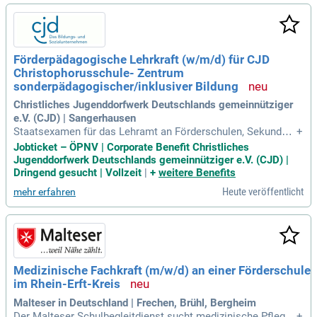
Förderpädagogische Lehrkraft (w/m/d) für CJD
Christophorusschule- Zentrum
sonderpädagogischer/inklusiver Bildung
Christliches Jugenddorfwerk Deutschlands gemeinnütziger
e.V. (CJD) | Sangerhausen
Staatsexamen für das Lehramt an Förderschulen, Sekundars
+
chulen oder; Abgeschlossenes Hochschulstudium mit Mast
Jobticket – ÖPNV | Corporate Benefit Christliches
erabschluss für den Direkt-oder Seiteneinstieg oder vergleic
Jugenddorfwerk Deutschlands gemeinnütziger e.V. (CJD) |
hbare Qualifikation; Freude an der Arbeit mit Kindern und Ju
Dringend gesucht | Vollzeit
|
+
weitere Benefits
gendlichen; Team- und
Heute veröffentlicht
mehr erfahren
Medizinische Fachkraft (m/w/d) an einer Förderschule
im Rhein-Erft-Kreis
Malteser in Deutschland | Frechen, Brühl, Bergheim
Der Malteser Schulbegleitdienst sucht medizinische Pflegef
+