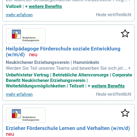
achkräfte (m/w/d) zur Unterstützung von Schülern (m/w/d)
Vollzeit
|
+
weitere Benefits
mit medizinischem Unterstützungsbedarf an drei Fördersch
Heute veröffentlicht
mehr erfahren
ulen mit dem Förderschwerpunkt Geistige Entwicklung im R
hein-Erft-Kreis (Bergheim
Heilpädagoge Förderschule soziale Entwicklung
(w/m/d)
Neukirchener Erziehungsverein | Hamminkeln
Werden Sie Teil unseres Teams und bewerben Sie sich jetzt
+
als pädagogische Fachkraft (w/m/d) für eine unbefristete Te
Unbefristeter Vertrag | Betriebliche Altersvorsorge | Corporate
ilzeitstelle mit 30 Stunden/Woche: Die Wilhelmine-Bräm-Sc
Benefit Neukirchener Erziehungsverein |
hule ist eine staatlich genehmigte private Förderschule mit
Weiterbildungsmöglichkeiten | Teilzeit
|
+
weitere Benefits
den Förderschwerpunkten
Heute veröffentlicht
mehr erfahren
Erzieher Förderschule Lernen und Verhalten (w/m/d)