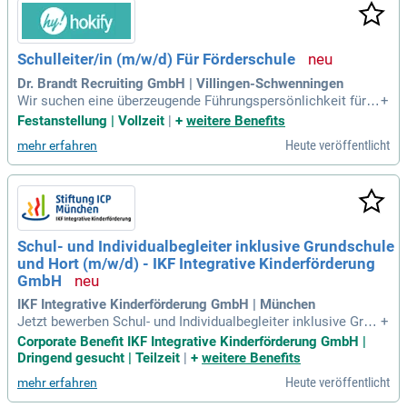
Schulleiter/in (m/w/d) Für Förderschule
Dr. Brandt Recruiting GmbH | Villingen-Schwenningen
Wir suchen eine überzeugende Führungspersönlichkeit für di
+
e Leitung einer staatlich anerkannten Schule eines sozialen
Festanstellung | Vollzeit
|
+
weitere Benefits
Trägers.
Heute veröffentlicht
mehr erfahren
Schul- und Individualbegleiter inklusive Grundschule
und Hort (m/w/d) - IKF Integrative Kinderförderung
GmbH
IKF Integrative Kinderförderung GmbH | München
Jetzt bewerben Schul- und Individualbegleiter inklusive Grun
+
dschule und Hort (m/w/d) Bei uns erwarten Sie spannende
Corporate Benefit IKF Integrative Kinderförderung GmbH |
Aufgaben Sie fördern die Selbstständigkeit von Kindern mit
Dringend gesucht | Teilzeit
|
+
weitere Benefits
Beeinträchtigung durch unterstützende Maßnahmen im Bes
Heute veröffentlicht
mehr erfahren
uch der inklusiven Grundschule