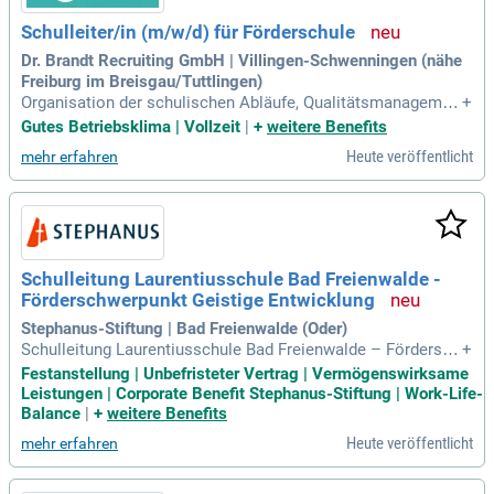
Schulleiter/in (m/w/d) für Förderschule
Dr. Brandt Recruiting GmbH | Villingen-Schwenningen (nähe
Freiburg im Breisgau/Tuttlingen)
Organisation der schulischen Abläufe, Qualitätsmanagemen
+
t und Schulentwicklung; Repräsentation der Schule nach inn
Gutes Betriebsklima | Vollzeit
|
+
weitere Benefits
en und außen; Teilnahme an (dienstlichen) Veranstaltungen
Heute veröffentlicht
mehr erfahren
(z.B.
Schulleitung Laurentiusschule Bad Freienwalde -
Förderschwerpunkt Geistige Entwicklung
Stephanus-Stiftung | Bad Freienwalde (Oder)
Schulleitung Laurentiusschule Bad Freienwalde – Fördersch
+
werpunkt Geistige Entwicklung: Laurentiusschule, Bad Freie
Festanstellung | Unbefristeter Vertrag | Vermögenswirksame
nwalde; ab sofort, Vollzeit (40h/Woche), unbefristet; Bildung
Leistungen | Corporate Benefit Stephanus-Stiftung | Work-Life-
& Erziehung; bis zu 7.405 Euro Grundgehalt in Vollzeit (40 h);
Balance
|
+
weitere Benefits
Jahressonderzahlung
Heute veröffentlicht
mehr erfahren