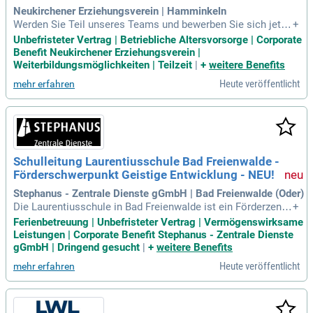
Neukirchener Erziehungsverein | Hamminkeln
Werden Sie Teil unseres Teams und bewerben Sie sich jetzt
+
als pädagogische Fachkraft (w/m/d) für eine unbefristete Te
Unbefristeter Vertrag | Betriebliche Altersvorsorge | Corporate
ilzeitstelle mit 30 Stunden/Woche: Die Wilhelmine-Bräm-Sc
Benefit Neukirchener Erziehungsverein |
hule ist eine staatlich genehmigte private Förderschule mit
Weiterbildungsmöglichkeiten | Teilzeit
|
+
weitere Benefits
den Förderschwerpunkten
Heute veröffentlicht
mehr erfahren
Schulleitung Laurentiusschule Bad Freienwalde -
Förderschwerpunkt Geistige Entwicklung - NEU!
Stephanus - Zentrale Dienste gGmbH | Bad Freienwalde (Oder)
Die Laurentiusschule in Bad Freienwalde ist ein Förderzentr
+
um im Ganztagsbetrieb und steht auf einem klaren Fundame
Ferienbetreuung | Unbefristeter Vertrag | Vermögenswirksame
nt: Wir glauben, dass jeder Mensch einzigartig ist und von G
Leistungen | Corporate Benefit Stephanus - Zentrale Dienste
ottes Liebe getragen wird.
gGmbH | Dringend gesucht
|
+
weitere Benefits
Heute veröffentlicht
mehr erfahren