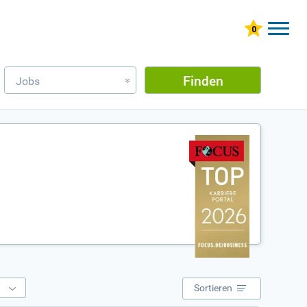
Finden
Jobs
»
e
Sortieren