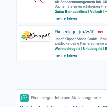
AK Schadenmanagement Inh. Gür
Suchen Sie einen erfahrenen Fli
eld mit Projekten in Sanierung 
Gutes Betriebsklima | Vollzeit
|
mit und beherrschen die Untergru
mehr erfahren
Arbeitsweise wird geschätzt. Ein
Sie von einem sicheren Arbeits
lange Montagen.
Fliesenleger (m/w/d)
Josef Küpper Söhne GmbH | Bon
Entdecke deine Karrierechance al
mmer und Chefarztbehandlung um
Weihnachtsgeld | Urlaubsgeld | 
er Badezimmer – vom Demontieren
mehr erfahren
Projektleitern und Folgegewerke
rungen. Bewirb dich jetzt über d
Fliesenleger Jobs und Stellenangebote