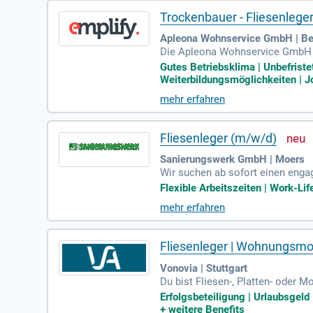
Trockenbauer - Fliesenlege
Apleona Wohnservice GmbH | Be
Die Apleona Wohnservice GmbH in 
Position sind Sie verantwortlic
Gutes Betriebsklima | Unbefriste
hren Aufgaben gehören auch prof
Weiterbildungsmöglichkeiten | Jo
ünschen uns von Ihnen mehrjährig
mehr erfahren
Teams und gestalten Sie spannen
Fliesenleger (m/w/d)
Sanierungswerk GmbH | Moers
Wir suchen ab sofort einen enga
densabwicklung bieten wir Zuver
Flexible Arbeitszeiten | Work-Lif
äden zu helfen. Mit Standorten 
mehr erfahren
d übernehme spannende Aufgaben 
mit uns die Zukunft der Schaden
Fliesenleger | Wohnungsmod
Vonovia | Stuttgart
Du bist Fliesen-, Platten- oder
er Berufsausbildung und Erfahrun
Erfolgsbeteiligung | Urlaubsgeld
ofitiere von einem attraktiven Fi
+
weitere Benefits