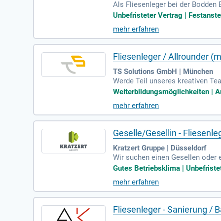
Als Fliesenleger bei der Bodden
sere Sanitärinstallateure und Ba
Unbefristeter Vertrag | Festanste
unden stehen bei uns an erster S
mehr erfahren
tner für Bauleistungen und tech
kte in der Region. Besonders im
Fliesenleger / Allrounder (
TS Solutions GmbH | München
Werde Teil unseres kreativen Te
iesen bis zu spannenden Sanieru
Weiterbildungsmöglichkeiten | Ar
sche versteht. Dein handwerklic
mehr erfahren
se B sind Voraussetzung, um in 
ekte, die den Alltag bereichern!
Geselle/Gesellin - Fliesenl
Kratzert Gruppe | Düsseldorf
Wir suchen einen Gesellen oder ei
klegearbeiten. Zu den Aufgaben 
Gutes Betriebsklima | Unbefristet
Bodenbelägen. Sie bringen eine 
mehr erfahren
Erfahrung. Teamfähigkeit, Selbst
Sie sind bereit, zwischen versch
wir uns auf Ihre Bewerbung!
Fliesenleger - Sanierung / 