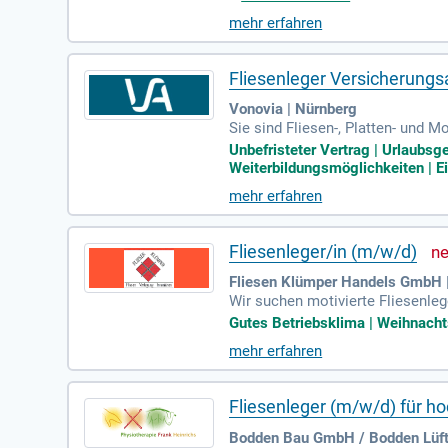
vorsorge und vieles mehr. Bewer
mehr erfahren
Fliesenleger Versicherungs
Vonovia | Nürnberg
Sie sind Fliesen-, Platten- und 
nd bautechnischen Kenntnissen f
Unbefristeter Vertrag | Urlaubsg
wie ein Führerschein der Klasse 
Weiterbildungsmöglichkeiten | Ei
er Auftragslage und 30 Tagen Url
mehr erfahren
n Sie in einem modernen, krisenf
Fliesenleger/in (m/w/d)
Fliesen Klümper Handels GmbH 
Wir suchen motivierte Fliesenle
ein wertschätzendes Umfeld. In 
Gutes Betriebsklima | Weihnachts
mögliche Mängel. Präzises Schne
mehr erfahren
eine Expertise sorgt dafür, dass
olgreiche Bauprojekte mit deine
Fliesenleger (m/w/d) für 
Bodden Bau GmbH / Bodden Lüftu