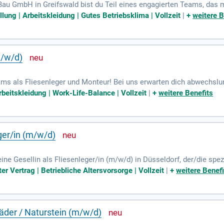
 Bau GmbH in Greifswald bist du Teil eines engagierten Teams, das
dplaner arbeiten Hand in Hand, um Räume zu schaffen, die unsere Ku
llung | Arbeitskleidung | Gutes Betriebsklima | Vollzeit
|
+
weitere B
telle – nicht die Menge der verlegten Quadratmeter. Mit über 30 Jahr
nische Gebäudeausrüstung. Unser Team von 60 Mitarbeitenden realis
 Bereich Badsanierung setzen wir auf erstklassige Materialien und 
m/w/d)
ams als Fliesenleger und Monteur! Bei uns erwarten dich abwechsl
ngsarbeiten in Bädern und Küchen. Du bist der Problemlöser, der d
beitskleidung | Work-Life-Balance | Vollzeit
|
+
weitere Benefits
hes Geschick und deine Eigeninitiative sind bei uns gefragt. Abges
unserem motivierten Team durchzustarten. Zusammen gestalten wir R
eger/in (m/w/d)
ne Gesellin als Fliesenleger/in (m/w/d) in Düsseldorf, der/die spezia
gehören das Reinigen und Ausgleichen von Untergründen, Abdichtu
er Vertrag | Betriebliche Altersvorsorge | Vollzeit
|
+
weitere Benefi
abgeschlossene Berufsausbildung im Fliesenlegerhandwerk oder ähn
ständigkeit und Engagement sind für Sie selbstverständlich. Ein Führ
iedenen Einsatzorten zu fahren. Wenn Sie technisches Verständnis 
Bäder / Naturstein (m/w/d)