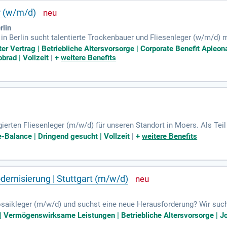
r (w/m/d)
rlin
Berlin sucht talentierte Trockenbauer und Fliesenleger (w/m/d) mit
h für die fachgerechte Vorbereitung und Montage von Unterkonstruk
ter Vertrag | Betriebliche Altersvorsorge | Corporate Benefit Aple
essionelle Fliesenlegerarbeiten im Dünnbettverfahren und die Abd
brad | Vollzeit
|
+
weitere Benefits
e Berufserfahrung und eine selbstständige, praxisorientierte Arbei
de Projekte im Bereich Wohnservice. Jetzt bewerben und berufliche
gierten Fliesenleger (m/w/d) für unseren Standort in Moers. Als T
lässigkeit und Transparenz. Unterstützen Sie uns dabei, unseren K
e-Balance | Dringend gesucht | Vollzeit
|
+
weitere Benefits
in Moers, Pulheim, Hannover und Berlin wachsen wir kontinuierlich
im Fliesen-, Platten- und Mosaiklegen sowie in der fachgerechten 
sabwicklung!
ernisierung | Stuttgart (m/w/d)
 Mosaikleger (m/w/d) und suchst eine neue Herausforderung? Wir suc
g in der Bestandspflege von Wohnimmobilien. Flexibilität und Kund
 | Vermögenswirksame Leistungen | Betriebliche Altersvorsorge | Job
xgehalt, Zuschlägen sowie einer jährlichen Erfolgsbeteiligung. Genie