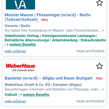
Meister Maurer / Fliesenleger (m/w/d) - Berlin
(Teilzeit/Vollzeit)
Vonovia | Berlin
Sie haben Ihre Ausbildung im Maurer- oder Fliesenhandwerk
+
erfolgreich abgeschlossen und bringen umfassende Meister
Unbefristeter Vertrag | Vermögenswirksame Leistungen |
kenntnisse mit? Wenn Sie mehrjährige Berufserfahrung und
Betriebliche Altersvorsorge | Arbeitskleidung | Einkaufsrabatte
Fähigkeiten in der Mitarbeiterführung nachweisen können, si
|
+
weitere Benefits
nd Sie bei uns genau richtig. Unser stark wachsendes DAX 3
Heute veröffentlicht
mehr erfahren
0 Unternehmen bietet Ihnen einen zukunftssicheren, unbefri
steten Arbeitsvertrag sowie ein attraktives monatliches Fes
tgehalt. Profitieren Sie von Jahresprämien, unserem Aktienp
rogramm und einem Mitarbeiter-werben-Mitarbeiter-Progra
mm. Zusätzlich erwarten Sie umfangreiche Sozialleistungen
wie eine betriebliche Altersvorsorge und Gruppenunfallversi
Bauleiter (m/w/d) – Allgäu und Raum Stuttgart
cherung. Nutzen Sie moderne Arbeitsmittel und innovative
Abläufe in einem ansprechenden Arbeitsumfeld!
WeberHaus GmbH & Co. KG | Kempten (Allgäu)
Bauunterlagen, Erkennen und Beheben von Planungs- oder A
+
usführungsfehlern; Erstellung von Protokollen, Berichten un
Vollzeit
|
+
weitere Benefits
d Nachtragsangeboten; Verantwortung für die Einhaltung all
Heute veröffentlicht
mehr erfahren
er Arbeitsschutz- und Bauvorschriften; Abnahme und Dokum
entation von Bauleistungen, wie Bodenplatten