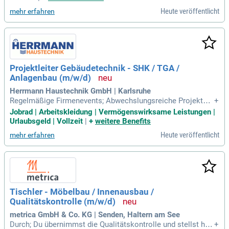
g sowie die Disposition von Materialien und Terminen. Sie ü
Heute veröffentlicht
mehr erfahren
berwachen die Projektdurchführung und stellen die Einhaltu
ng technischer sowie sicherheitsrelevanter Vorschriften sic
her. Mit einer Ausbildung zum Anlagenmechaniker SHK und
einer Meisterqualifikation bringen Sie die erforderliche Kom
petenz mit. Idealerweise haben Sie bereits mehrjährige Beru
fserfahrung mit Personalverantwortung gesammelt. Werden
Projektleiter Gebäudetechnik - SHK / TGA /
Sie Teil eines engagierten Teams und setzen Sie Ihre Kenntn
Anlagenbau (m/w/d)
isse in der Modernisierung von Wohngebäuden erfolgreich e
in!
Herrmann Haustechnik GmbH | Karlsruhe
Regelmäßige Firmenevents; Abwechslungsreiche Projekte i
+
m Wohnungsbau und in der Industrie; Arbeitskleidung und m
Jobrad | Arbeitskleidung | Vermögenswirksame Leistungen |
odernes Geschäftshandy; Leistungsgerechte Bezahlung und
Urlaubsgeld | Vollzeit
|
+
weitere Benefits
vermögenswirksame Leistungen; 30 Tage Urlaub, Weihnacht
Heute veröffentlicht
mehr erfahren
s- und Urlaubsgeld; Tischkicker und Tischtennisplatte
Tischler - Möbelbau / Innenausbau /
Qualitätskontrolle (m/w/d)
metrica GmbH & Co. KG | Senden, Haltern am See
Durch; Du übernimmst die Qualitätskontrolle und stellst höc
+