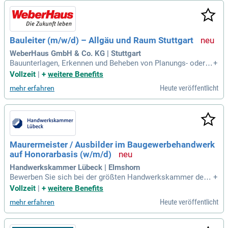
Bauleiter (m/w/d) – Allgäu und Raum Stuttgart
WeberHaus GmbH & Co. KG | Stuttgart
Bauunterlagen, Erkennen und Beheben von Planungs- oder A
+
usführungsfehlern; Erstellung von Protokollen, Berichten un
Vollzeit
|
+
weitere Benefits
d Nachtragsangeboten; Verantwortung für die Einhaltung all
Heute veröffentlicht
mehr erfahren
er Arbeitsschutz- und Bauvorschriften; Abnahme und Dokum
entation von Bauleistungen, wie Bodenplatten
Maurermeister / Ausbilder im Baugewerbehandwerk
auf Honorarbasis (w/m/d)
Handwerkskammer Lübeck | Elmshorn
Bewerben Sie sich bei der größten Handwerkskammer des
+
Nordens und verstärken Sie uns in unserer Berufsbildungsst
Vollzeit
|
+
weitere Benefits
ätte Elmshorn als.
Heute veröffentlicht
mehr erfahren