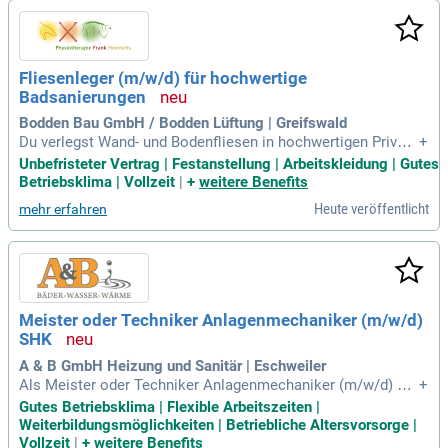
Fliesenleger (m/w/d) für hochwertige
Badsanierungen
Bodden Bau GmbH / Bodden Lüftung | Greifswald
Du verlegst Wand- und Bodenfliesen in hochwertigen Privatb
+
ädern. Du führst Fliesen-, Platten- und Mosaikarbeiten fachg
Unbefristeter Vertrag | Festanstellung | Arbeitskleidung | Gutes
erecht und präzise aus. Du bereitest Untergründe sorgfältig
Betriebsklima | Vollzeit
|
+
weitere Benefits
vor und sorgst für eine optimale Verarbeitung.
Heute veröffentlicht
mehr erfahren
Meister oder Techniker Anlagenmechaniker (m/w/d)
SHK
A & B GmbH Heizung und Sanitär | Eschweiler
Als Meister oder Techniker Anlagenmechaniker (m/w/d) SH
+
K sind Sie verantwortlich für die fachliche und technische B
Gutes Betriebsklima | Flexible Arbeitszeiten |
etreuung von Heizungs- und Sanitärprojekten. Zu Ihren Aufg
Weiterbildungsmöglichkeiten | Betriebliche Altersvorsorge |
aben gehören Planung, Koordination und Angebotserstellun
Vollzeit
|
+
weitere Benefits