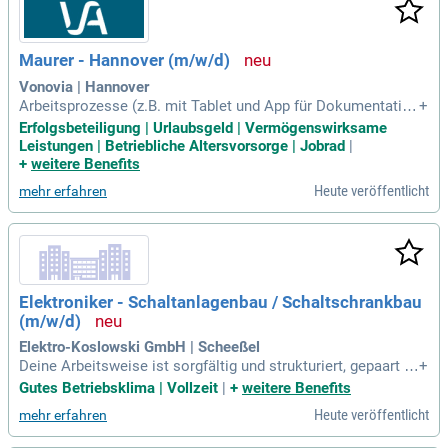
Maurer - Hannover (m/w/d)
Vonovia | Hannover
Arbeitsprozesse (z.B. mit Tablet und App für Dokumentation
+
und Aufträge); Kundenorientiertes, freundliches Auftreten so
Erfolgsbeteiligung | Urlaubsgeld | Vermögenswirksame
wie Teamfähigkeit; Führerschein der Klasse B; Zuverlässigk
Leistungen | Betriebliche Altersvorsorge | Jobrad
|
eit, handwerkliches Geschick und Flexibilität.
+
weitere Benefits
Heute veröffentlicht
mehr erfahren
Elektroniker - Schaltanlagenbau / Schaltschrankbau
(m/w/d)
Elektro-Koslowski GmbH | Scheeßel
Deine Arbeitsweise ist sorgfältig und strukturiert, gepaart m
+
it handwerklichem Geschick und einem hohen Qualitätsans
Gutes Betriebsklima | Vollzeit
|
+
weitere Benefits
pruch.
Heute veröffentlicht
mehr erfahren