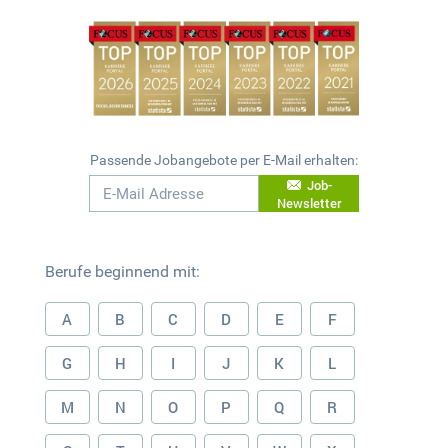
Passende Jobangebote per E-Mail erhalten:
Job-
Newsletter
Berufe beginnend mit:
A
B
C
D
E
F
G
H
I
J
K
L
M
N
O
P
Q
R