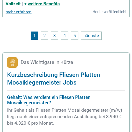
hste handwerkliche Standards sicher; Du arbeitest mit Proje
Vollzeit
|
+
weitere Benefits
ktleitern, Konstruktion, Werkstatt und Montage-Teams zusa
Heute veröffentlicht
mehr erfahren
mmen.
1
2
3
4
5
nächste
Das Wichtigste in Kürze
Kurzbeschreibung Fliesen Platten
Mosaiklegermeister Jobs
Gehalt: Was verdient ein Fliesen Platten
Mosaiklegermeister?
Ihr Gehalt als Fliesen Platten Mosaiklegermeister (m/w)
liegt nach einer entsprechenden Ausbildung bei 3.940 €
bis 4.320 € pro Monat.