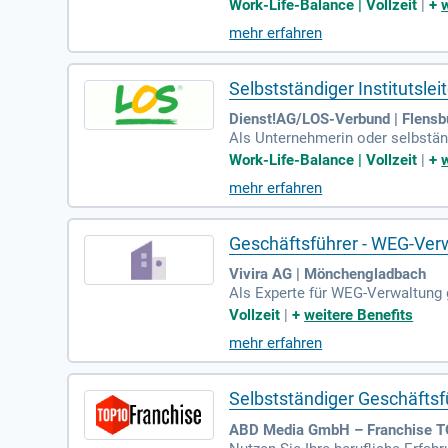
unterstützen wir Sie in pädagogi
Work-Life-Balance | Vollzeit
|
+
und vergeben Unterricht an quali
mehr erfahren
bernehmen Sie die Finanzverwalt
e, um Ihr LOS-Institut erfolgreic
Selbstständiger Institutsl
Dienst!AG/LOS-Verbund | Flensb
Als Unternehmerin oder selbständ
drei Kernbereiche, die wir mit ü
Work-Life-Balance | Vollzeit
|
+
duellen Bedürfnisse der Schüler 
mehr erfahren
he Förderstandards sicherzustel
nser maßgeschneiderter Ansatz sor
Geschäftsführer - WEG-Ver
Vivira AG | Mönchengladbach
Als Experte für WEG-Verwaltung 
dere der WEG-Reform. Ihre Aufga
Vollzeit
|
+
weitere Benefits
eorientierten Ansatz erfordert.
mehr erfahren
äufe digitalisieren. Verantwort
s (Casavi). Mit mindestens 6 Ja
ie ideal für diese Rolle. Ihre n
Selbstständiger Geschäftsf
ABD Media GmbH – Franchise TO