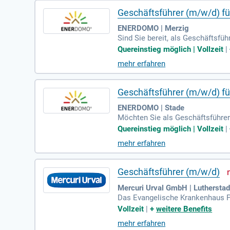
Geschäftsführer (m/w/d) f
ENERDOMO | Merzig
Sind Sie bereit, als Geschäftsfü
ieberatung eine vielversprechen
Quereinstieg möglich | Vollzeit
|
rgiekosten senken möchten. Für Q
mehr erfahren
ERDOMO steht Ihnen mit umfassend
briden ENERDOMO Akademie das n
Geschäftsführer (m/w/d) f
ENERDOMO | Stade
Möchten Sie als Geschäftsführer
ohen Bedarf an Energieberatern,
Quereinstieg möglich | Vollzeit
|
uereinsteiger ist dies eine idea
mehr erfahren
Standorteinrichtung können Sie 
gen erhalten Sie durch die ENER
Geschäftsführer (m/w/d)
Mercuri Urval GmbH | Lutherstad
Das Evangelische Krankenhaus Pau
m bedarfsnotwendigen ländlichen
Vollzeit
|
+
weitere Benefits
nhaus der Martin-Luther-Universi
mehr erfahren
wa 14.000 stationäre und 27.200 