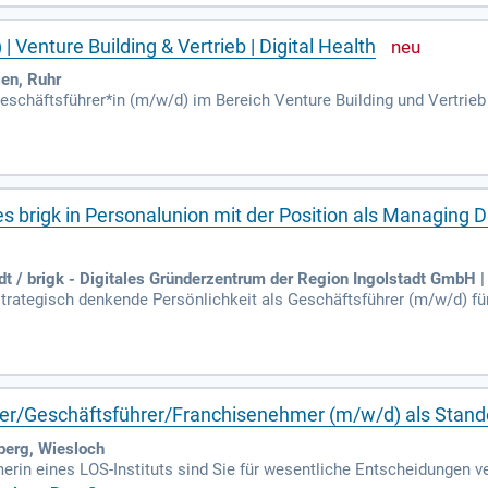
r. Das positive Betriebsergebnis des letzten Jahres spiegelt die wi
 Venture Building & Vertrieb | Digital Health
en, Ruhr
Geschäftsführer*in (m/w/d) im Bereich Venture Building und Vertrie
nnovative digitale Geschäftsmodelle im Gesundheitssektor vorantreib
 Portfolio mit skalierbaren Lösungen. In dieser Rolle sind Sie veran
sche Entwicklung des Unternehmens. Arbeiten Sie mit Gesellschafte
werben Sie sich jetzt und werden Sie Teil unserer wachsenden Organ
s brigk in Personalunion mit der Position als Managing D
t / brigk - Digitales Gründerzentrum der Region Ingolstadt GmbH | 
strategisch denkende Persönlichkeit als Geschäftsführer (m/w/d) fü
Schlüsselrolle verbindet die Entwicklung eines innovativen Gründun
nd regionalen Partnern. Ihre Hauptaufgaben umfassen die Leitung 
die Entrepreneurship-Ausbildung und begleiten Studierende bei Grün
m starken Netzwerk aus Wirtschaft und Bildung. Bewerben Sie sich 
eiter/Geschäftsführer/Franchisenehmer (m/w/d) als Stand
berg, Wiesloch
in eines LOS-Instituts sind Sie für wesentliche Entscheidungen ve