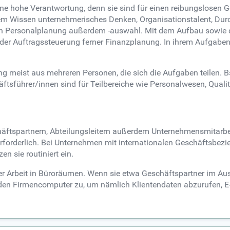
ne hohe Verantwortung, denn sie sind für einen reibungslosen 
 Wissen unternehmerisches Denken, Organisationstalent, Durc
g in Personalplanung außerdem -auswahl. Mit dem Aufbau sowie 
der Auftragssteuerung ferner Finanzplanung. In ihrem Aufgaben
g meist aus mehreren Personen, die sich die Aufgaben teilen. 
äftsführer/innen sind für Teilbereiche wie Personalwesen, Qual
äftspartnern, Abteilungsleitern außerdem Unternehmensmitarbe
forderlich. Bei Unternehmen mit internationalen Geschäftsbez
n sie routiniert ein.
er Arbeit in Büroräumen. Wenn sie etwa Geschäftspartner im Au
n Firmencomputer zu, um nämlich Klientendaten abzurufen, E-Ma