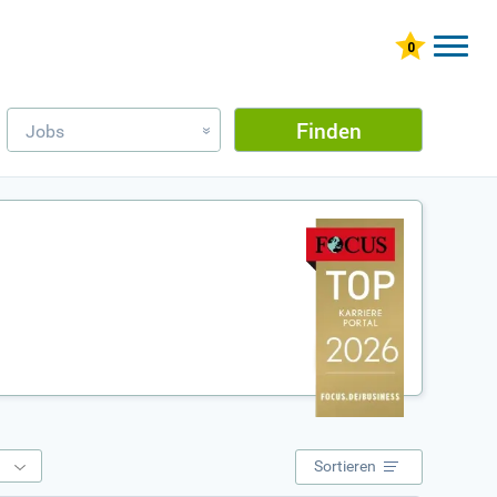
Finden
Jobs
»
e
Sortieren