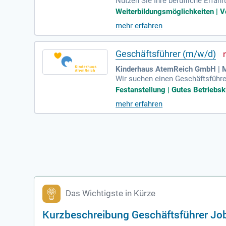
Nutzen Sie Ihre berufliche Erfa
dem bewährten Lizenzsystem von 
Weiterbildungsmöglichkeiten | Vo
fitieren Sie von passiven Beratu
mehr erfahren
nalysen und arbeiten effizient an
Geschäftsführer (m/w/d)
Kinderhaus AtemReich GmbH | 
Wir suchen einen Geschäftsführer
e profitieren von einer attrakti
Festanstellung | Gutes Betriebskl
sziplinäres Team von über 100 M
mehr erfahren
den Gesellschaftern. Zu Ihren A
es. Bewerben Sie sich jetzt und 
Das Wichtigste in Kürze
Kurzbeschreibung Geschäftsführer Jo