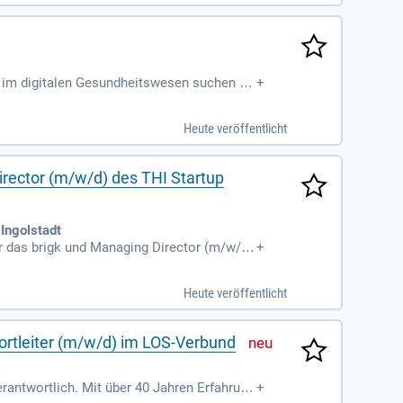
rtschaftliche Stabilität wider und wird auc
b im digitalen Gesundheitswesen suchen wi
+
en? Wir sind ein etabliertes Dienstleistung
twortlich für den wirtschaftlichen Erfolg u
Heute veröffentlicht
rn, Kunden und Partnern zusammen, um nac
isation im digitalen Gesundheitsmarkt.
irector (m/w/d) des THI Startup
Ingolstadt
r das brigk und Managing Director (m/w/d)
+
gsökosystems in Ingolstadt und die enge Z
des brigk sowie die Verantwortung für Pr
Heute veröffentlicht
dungsvorhaben. Wir bieten einen einzigarti
jetzt für eine zukunftsweisende Position i
ortleiter (m/w/d) im LOS-Verbund
rantwortlich. Mit über 40 Jahren Erfahrung
+