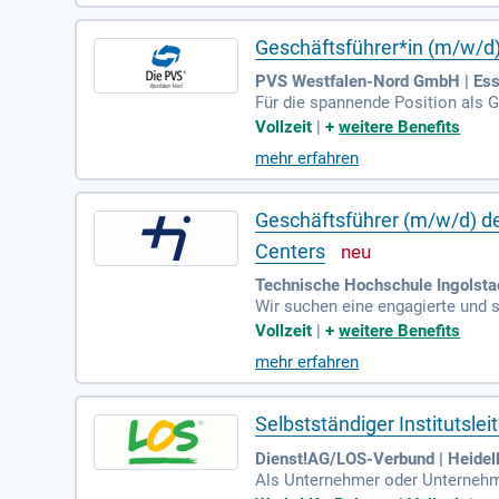
einem stabilen Gesundheitsanbiete
h für das laufende Jahr erwartet.
Geschäftsführer*in (m/w/d) |
PVS Westfalen-Nord GmbH | Ess
Für die spannende Position als 
r Talente in Essen. Wollen Sie i
Vollzeit
|
+
weitere Benefits
sunternehmen und erweitern unser
mehr erfahren
nd gestalten aktiv die strategi
hhaltige Erfolge zu erzielen. Be
Geschäftsführer (m/w/d) de
Centers
Technische Hochschule Ingolstad
Wir suchen eine engagierte und 
des THI Startup Centers. Diese 
Vollzeit
|
+
weitere Benefits
usammenarbeit mit Hochschulen u
mehr erfahren
ojekte und Budgets. Sie fördern 
gen Gestaltungsspielraum in eine
n der Region!
Selbstständiger Institutsl
Dienst!AG/LOS-Verbund | Heidel
Als Unternehmer oder Unternehmer