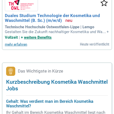
Duales Studium Technologie der Kosmetika und
Waschmittel (B. Sc.) (m/w/d)
Technische Hochschule Ostwestfalen-Lippe | Lemgo
Gestalten Sie die Zukunft nachhaltiger Kosmetika und Wasc
+
hmittel mit unserem einzigartigen Bachelorstudiengang „Te
Vollzeit
|
+
weitere Benefits
chnologie der Kosmetika und Waschmittel“ (B. Sc.). Dieser
Heute veröffentlicht
mehr erfahren
duale Studiengang vermittelt Ihnen wertvolle natur- und inge
nieurwissenschaftliche Kompetenzen. Sie lernen alles über i
ndustrielle Entwicklung, Herstellung sowie die Sicherung de
r Produktqualität. Die praxisnahe Ausbildung umfasst Them
en wie Kosmetikherstellung, Chemie und Physik. Außerdem
werden wichtige Aspekte der Physiologie und Anatomie der
Das Wichtigste in Kürze
Haut behandelt. Starten Sie Ihre Karriere in einer zukunftsori
entierten Branche, die Innovation und Nachhaltigkeit vereint.
Kurzbeschreibung Kosmetika Waschmittel
Jobs
Gehalt: Was verdient man im Bereich Kosmetika
Waschmittel?
Ihr Gehalt im Bereich Kosmetika Waschmittel liegt nach