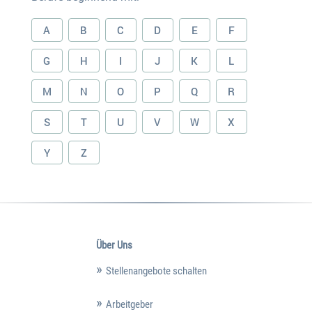
A
B
C
D
E
F
G
H
I
J
K
L
M
N
O
P
Q
R
S
T
U
V
W
X
Y
Z
Über Uns
Stellenangebote schalten
Arbeitgeber