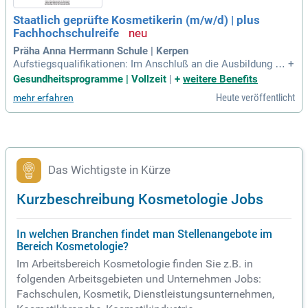
Staatlich geprüfte Kosmetikerin (m/w/d) | plus
Fachhochschulreife
Präha Anna Herrmann Schule | Kerpen
Aufstiegsqualifikationen: Im Anschluß an die Ausbildung er
+
öffnen sich dir viele attraktive Möglichkeiten wie: Wellnesst
Gesundheitsprogramme | Vollzeit
|
+
weitere Benefits
herapeut*in; Studium Kosmetologie; Kosmetikmeister*in; Vi
Heute veröffentlicht
mehr erfahren
sagist*in.
Das Wichtigste in Kürze
Kurzbeschreibung Kosmetologie Jobs
In welchen Branchen findet man Stellenangebote im
Bereich Kosmetologie?
Im Arbeitsbereich Kosmetologie finden Sie z.B. in
folgenden Arbeitsgebieten und Unternehmen Jobs:
Fachschulen, Kosmetik, Dienstleistungsunternehmen,