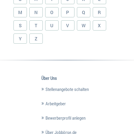
M
N
O
P
Q
R
S
T
U
V
W
X
Y
Z
Über Uns
Stellenangebote schalten
Arbeitgeber
Bewerberprofil anlegen
Über Jobbörse.de