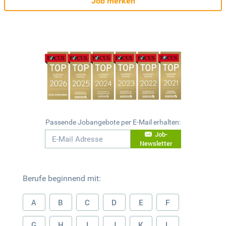
Job merken
Passende Jobangebote per E-Mail erhalten:
Job-
Newsletter
Berufe beginnend mit:
A
B
C
D
E
F
G
H
I
J
K
L