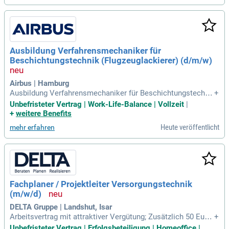
Ausbildung Verfahrensmechaniker für
Beschichtungstechnik (Flugzeuglackierer) (d/m/w)
Airbus | Hamburg
Ausbildung Verfahrensmechaniker für Beschichtungstechni
+
k (Flugzeuglackierer) (d/m/w) zum 01.09.2027: ️ Ready to sh
Unbefristeter Vertrag | Work-Life-Balance | Vollzeit
|
ape the future? ️: Flugzeuge faszinieren dich und du möchtes
+
weitere Benefits
t daran mitarbeiten?
Heute veröffentlicht
mehr erfahren
Fachplaner / Projektleiter Versorgungstechnik
(m/w/d)
DELTA Gruppe | Landshut, Isar
Arbeitsvertrag mit attraktiver Vergütung; Zusätzlich 50 Euro
+
netto Shopping-Bonus pro Monat; Bis zu 50% Homeoffice, fl
Unbefristeter Vertrag | Erfolgsbeteiligung | Homeoffice |