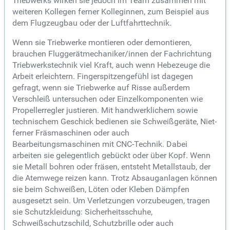
Triebwerks wirken sie jedoch im Team zusammen mit
weiteren Kollegen ferner Kolleginnen, zum Beispiel aus
dem Flugzeugbau oder der Luftfahrttechnik.
Wenn sie Triebwerke montieren oder demontieren,
brauchen Fluggerätmechaniker/innen der Fachrichtung
Triebwerkstechnik viel Kraft, auch wenn Hebezeuge die
Arbeit erleichtern. Fingerspitzengefühl ist dagegen
gefragt, wenn sie Triebwerke auf Risse außerdem
Verschleiß untersuchen oder Einzelkomponenten wie
Propellerregler justieren. Mit handwerklichem sowie
technischem Geschick bedienen sie Schweißgeräte, Niet-
ferner Fräsmaschinen oder auch
Bearbeitungsmaschinen mit CNC-Technik. Dabei
arbeiten sie gelegentlich gebückt oder über Kopf. Wenn
sie Metall bohren oder fräsen, entsteht Metallstaub, der
die Atemwege reizen kann. Trotz Absauganlagen können
sie beim Schweißen, Löten oder Kleben Dämpfen
ausgesetzt sein. Um Verletzungen vorzubeugen, tragen
sie Schutzkleidung: Sicherheitsschuhe,
Schweißschutzschild, Schutzbrille oder auch