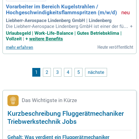
Vorarbeiter im Bereich Kugelstrahlen /
Hochgeschwindigkeitsflammspritzen (m/w/d)
Liebherr-Aerospace Lindenberg GmbH | Lindenberg
Die Liebherr-Aerospace Lindenberg GmbH ist einer der führe
+
nden europäischen Hersteller von Flugzeugausrüstungen. Di
Urlaubsgeld | Work-Life-Balance | Gutes Betriebsklima |
e Produkte sind an Bord vieler Großraumflugzeuge, Busines
Vollzeit
|
+
weitere Benefits
s-Jets und Hubschrauber im Einsatz.
Heute veröffentlicht
mehr erfahren
1
2
3
4
5
nächste
Das Wichtigste in Kürze
Kurzbeschreibung Fluggerätmechaniker
Triebwerkstechnik Jobs
Gehalt: Was verdient ein Fluggerätmechaniker