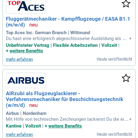
Fluggerätmechaniker - Kampfflugzeuge / EASA B1.1
(m/w/d)
Top Aces Inc. German Branch | Wittmund
Du hast eine erfolgreich abgeschlossene Ausbildung als Flu
+
ggerätmechaniker (m/w/d) oder eine vergleichbare Qualifika
Unbefristeter Vertrag | Flexible Arbeitszeiten | Vollzeit
|
tion? Bringe deine Berufserfahrung in der Flugzeuginstandse
+
weitere Benefits
tzung und -wartung in einem etablierten, wachstumsstarken
Heute veröffentlicht
mehr erfahren
Luftfahrtunternehmen ein! Profitiere von einem einzigartigen
Arbeitsplatz, an dem du an ehemaligen Militärjets arbeitest,
und genieße mehr Sicherheit durch langfristige Kundenvertr
äge. Unser Angebot umfasst ein attraktives Vergütungspak
et mit fairen Gehältern und Zulagen für Überstunden und Rei
sen. Zeige dein Engagement und deine Lernbereitschaft in e
AIRzubi als Flugzeuglackierer -
inem teamorientierten Umfeld! Flexible Arbeitszeiten ermög
Verfahrensmechaniker für Beschichtungstechnik
lichen dir, dein Berufsleben optimal zu gestalten.
(w/m/d)
Airbus | Nordenham
Mit Hilfe von technischen Zeichnungen lackierst Du die einz
+
elnen Bauteile der Flugzeuge sowohl innen als auch außen.
Kantine | Vollzeit
|
+
weitere Benefits
Heute veröffentlicht
mehr erfahren