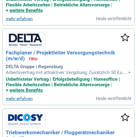
exible Arbeitszeiten, Teilzeitmodelle; Betriebliche Altersvors
Flexible Arbeitszeiten | Betriebliche Altersvorsorge
|
orge und vergünstigte Versicherungen; Übernahme von Umz
+
weitere Benefits
ugskosten; Pool-Fahrzeuge
Heute veröffentlicht
mehr erfahren
Fachplaner / Projektleiter Versorgungstechnik
(m/w/d)
DELTA Gruppe | Regensburg
Arbeitsvertrag mit attraktiver Vergütung; Zusätzlich 50 Euro
+
netto Shopping-Bonus pro Monat; Bis zu 50% Homeoffice, fl
Unbefristeter Vertrag | Erfolgsbeteiligung | Homeoffice |
exible Arbeitszeiten, Teilzeitmodelle; Betriebliche Altersvors
Flexible Arbeitszeiten | Betriebliche Altersvorsorge
|
orge und vergünstigte Versicherungen; Übernahme von Umz
+
weitere Benefits
ugskosten; Pool-Fahrzeuge
Heute veröffentlicht
mehr erfahren
Triebwerksmechaniker / Fluggerätmechaniker