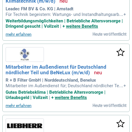
Klimatechnik (m/w/d)
Leadec FM BV & Co. KG | Arnstadt
Für Technik begeistern: Wartungs- und Instandhaltungsarbei
+
ten an gebäudetechnischen Anlagen im modernsten Instand
Weiterbildungsmöglichkeiten | Betriebliche Altersvorsorge |
haltungszentrum für zivile Großtriebwerke; Aufgaben anpack
Dringend gesucht | Vollzeit
|
+
weitere Benefits
en: Lokalisieren und beheben von Störungen; selbständiges
Heute veröffentlicht
mehr erfahren
Durchführen von Reparaturen
Mitarbeiter im Außendienst für Deutschland
nördlicher Teil und BeNeLux (m/w/d)
R + B Filter GmbH | Norddeutschland, Benelux
Mitarbeiter im Außendienst für; Deutschland nördlicher Teil
+
und BeNeLux (m/w/d): Sie betreuen und beraten Kunden im
Gutes Betriebsklima | Betriebliche Altersvorsorge |
Außendienst; In enger Zusammenarbeit mit unserem Innend
Urlaubsgeld | Vollzeit
|
+
weitere Benefits
ienst finden Sie technische Lösungen für die Entstaubungst
Heute veröffentlicht
mehr erfahren
echnik und Luftfiltration