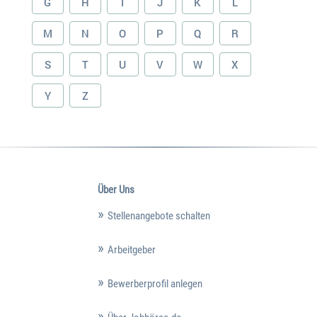
G
H
I
J
K
L
M
N
O
P
Q
R
S
T
U
V
W
X
Y
Z
Über Uns
Stellenangebote schalten
Arbeitgeber
Bewerberprofil anlegen