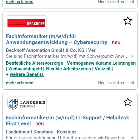
Heute veröffentlicht
mehr erfahren
en und Potenziale, um die Digitalisierung in unserem Untern
ehmen voranzutreiben. Erlebe eine zielgerichtete Ausbildun
g mit Fokus auf Business Intelligence, Prozessmanagement
und Digital Transformation. Gestalte aktiv in einem dynamis
chen Energievertrieb mit und entwickle deine analytischen s
owie kommunikativen Fähigkeiten weiter. Bewirb dich jetzt
Fachinformatiker (m/w/d) für
zum 15.08.2027 und werde Teil unserer innovativen Zukunft!
Anwendungsentwicklung – Cybersecurity
Beckhoff Automation GmbH & Co. KG | Verl
Sie sind Fachinformatiker (m/w/d) mit Schwerpunkt Anwen
+
dungsentwicklung oder haben eine vergleichbare Qualifikati
Betriebliche Altersvorsorge | Vermögenswirksame Leistungen
on? Wir suchen talentierte Programmierer mit Kenntnissen i
| Weihnachtsgeld | Flexible Arbeitszeiten | Vollzeit
|
n C++, C# oder ähnlichen Sprachen. Ideale Kandidaten bring
+
weitere Benefits
en Entwicklungserfahrung mit Microsoft D365, Azure Dev O
Heute veröffentlicht
mehr erfahren
ps und SQL Server mit. Unsere Unternehmenskultur ist famil
iär und fördert Innovation sowie Zusammenarbeit. Bei uns e
rwartet Sie ein zukunftssicherer Arbeitsplatz in einem solid
aufgestellten Familienunternehmen. Bewerben Sie sich jetzt
und entfalten Sie Ihr Potenzial in einem internationalen High
tech-Umfeld!
Fachinformatiker/in (w/m/d) IT-Support / Helpdesk
First Level
Landratsamt Konstanz | Konstanz
Für die ausgeschriebene IT-Position suchen wir Bewerber mi
+