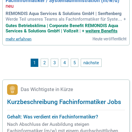
Fachinformatiker / Systemadministration (m/w/d)
REMONDIS Aqua Services & Solutions GmbH | Senftenberg
Werde Teil unseres Teams als Fachinformatiker für System
+
administration (m/w/d) in Senftenberg! In dieser Rolle agier
Gutes Betriebsklima | Corporate Benefit REMONDIS Aqua
st Du als First-Level-Support und gewährleistest einen effizi
Services & Solutions GmbH | Vollzeit
|
+
weitere Benefits
enten IT-Betrieb. Du kümmerst Dich um die Administration u
Heute veröffentlicht
mehr erfahren
nd Optimierung von Microsoft-Infrastrukturlösungen wie Act
ive Directory und Windows Server. Dabei analysierst Du Fehl
er und arbeitest eng mit internen und externen Experten zus
ammen. Zudem unterstützt Du die Weiterentwicklung unser
er IT-Prozesse und begleitest spannende IT-Projekte. Eine ab
1
2
3
4
5
nächste
geschlossene Berufsausbildung in der IT, zum Beispiel als F
achinformatiker oder IT-Systemelektroniker, ist für uns wich
tig.
Das Wichtigste in Kürze
Kurzbeschreibung Fachinformatiker Jobs
Gehalt: Was verdient ein Fachinformatiker?
Nach Abschluss der Ausbildung steigen
Fachinformatiker (m/w) mit einem durchschnittlichen