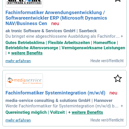
Fachinformatiker Anwendungsentwicklung /
Softwareentwickler ERP (Microsoft Dynamics
NAV/Business Cen
ak tronic Software & Services GmbH | Saerbeck
Du bringst eine abgeschlossene Ausbildung als Fachinform
+
atiker (Anwendungsentwicklung) oder ein Studium in Wirtsc
Gutes Betriebsklima | Flexible Arbeitszeiten | Homeoffice |
haftsinformatik mit. Fundierte Erfahrung in der Softwareent
Betriebliche Altersvorsorge | Vermögenswirksame Leistungen
wicklung sowie Kenntnisse in ERP-Systemen, besonders Mi
|
+
weitere Benefits
crosoft Dynamics NAV oder Business Central, sind essenzi
Heute veröffentlicht
mehr erfahren
ell. Von Vorteil sind Kenntnisse in C/AL oder AL, sowie in E
DI-Systemen wie Lobster Data. Du bist versiert im Umgang
mit Datenformaten wie XML, JSON oder CSV. Analytisches
Denken und Interesse an betriebswirtschaftlichen Prozesse
n sind gefragt. Wir bieten flexible Arbeitszeiten und freuen u
ns auf Deine Bewerbung, auch wenn nicht alle Anforderunge
Fachinformatiker Systemintegration (m/w/d)
n erfüllt sind.
media-service consulting & solutions GmbH | Hannover
Werde Fachinformatiker für Systemintegration (m/w/d) bei
+
der media-service consulting & solutions GmbH und bringe
Quereinstieg möglich | Vollzeit
|
+
weitere Benefits
Deine Leidenschaft in die Praxis. Seit über 30 Jahren bieten
Heute veröffentlicht
mehr erfahren
wir individuelle IT-Lösungen für den Mittelstand. An unseren
Standorten in Isernhagen erwarten Dich spannende Aufgabe