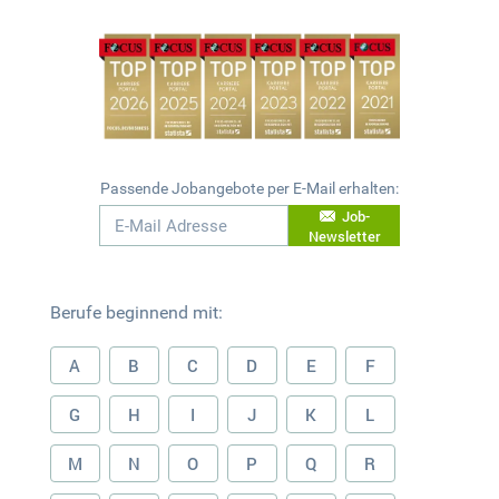
Passende Jobangebote per E-Mail erhalten:
Job-
Newsletter
Berufe beginnend mit:
A
B
C
D
E
F
G
H
I
J
K
L
M
N
O
P
Q
R