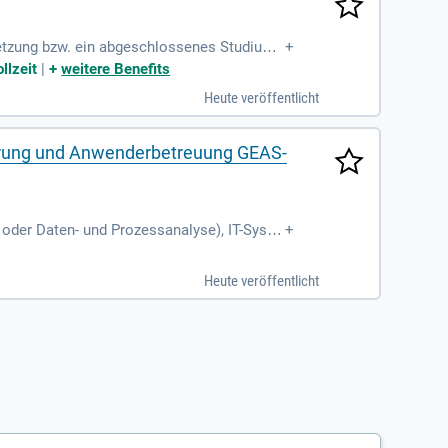
etzung bzw. ein abgeschlossenes Studium i
+
serfahrung in vergleichbarer
llzeit
|
+
weitere Benefits
Heute veröffentlicht
cherung und Anwenderbetreuung GEAS-
oder Daten- und Prozessanalyse), IT-Syste
+
Heute veröffentlicht