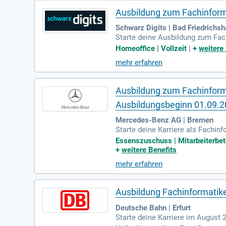
Ausbildung zum Fachinforma
Schwarz Digits | Bad Friedrichsh
Starte deine Ausbildung zum Fach
Mathematik und Informatik abgesc
Homeoffice | Vollzeit
|
+
weitere
ntwortungsvolles Arbeiten mit. 
mehr erfahren
nd ein abgeschlossener Programm
nft aktiv mit!
Ausbildung zum Fachinform
Ausbildungsbeginn 01.09.
Mercedes-Benz AG | Bremen
Starte deine Karriere als Fachinf
eginnt und im letzten Jahr bis 
Essenszuschuss | Mitarbeiterbeteil
ancen. Bewirb dich bequem onlin
+
weitere Benefits
slauf und Zeugnisse. Besonders 
mehr erfahren
ertretung unter sbv-bremen@merc
Ausbildung Fachinformatiker
Deutsche Bahn | Erfurt
Starte deine Karriere im August 