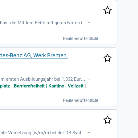
hast die Mittlere Reife mit guten Noten in
+
len Wandel und bringe strukturiertes, vera
ste Erfahrungen mit Programmiersprachen u
Heute veröffentlicht
sprogramms und gestalte die digitale Zuku
edes-Benz AG, Werk Bremen,
e im ersten Ausbildungsjahr bei 1.332 Euro b
+
g erwarten dich hervorragende Übernahmech
atz | Barrierefreiheit | Kantine | Vollzeit
|
f hoch, einschließlich Anschreiben, Leben
i Fragen steht dir die Schwerbehindertenv
Heute veröffentlicht
und starte deine Zukunft!
itale Vernetzung (w/m/d) bei der DB Systel
+