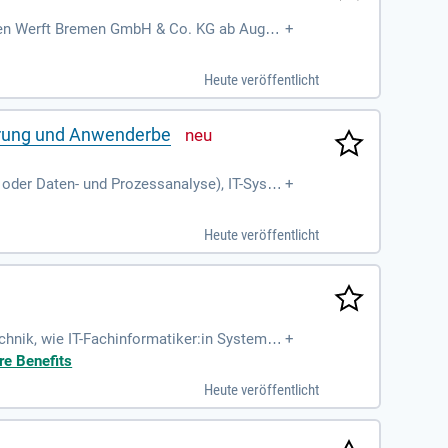
rssen Werft Bremen GmbH & Co. KG ab Augus
+
n und Innovation vereint. Unser Wertekomp
burg und Rendsburg gestalten wir mit Team
Heute veröffentlicht
 Kunden wahr. Werde Teil unserer Crew und
herung und Anwenderbe
oder Daten- und Prozessanalyse), IT-Syste
+
Heute veröffentlicht
chnik, wie IT-Fachinformatiker:in Systemint
+
 oder IHK-Meister
re Benefits
Heute veröffentlicht