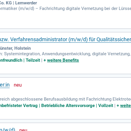
o. KG | Lemwerder
nformatiker (m/w/d) – Fachrichtung digitale Vernetzung bei der Lü
50 Jahren sind wir ein familiengeführtes Unternehmen, das Traditio
ellenten Yachtbau auf höchstem Niveau garantieren. In Bremen, Ham
 Unsere Leidenschaft für den Schiffbau macht die Träume unserer
die Zukunft des Schiffbaus!
bzw. Verfahrensadministrator (m/w/d) für Qualitätssic
nster, Holstein
n: Systemintegration, Anwendungsentwicklung, digitale Vernetzung, 
freundlich | Teilzeit
|
+
weitere Benefits
r:in
olgreich abgeschlossene Berufsausbildung mit Fachrichtung Elektrote
er IT-System-Elektroniker:in; Alternativ bist du Signalmechaniker:in
efristeter Vertrag | Betriebliche Altersvorsorge | Vollzeit
|
+
weite
m/w/d)