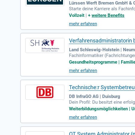
Lürssen Werft Bremen GmbH & C
Starte deine Karriere als Fachi
t 2027 in Lemwerder. Seit über 1
Vollzeit
|
+
weitere Benefits
ass leitet uns, während wir exz
mehr erfahren
work außergewöhnliche Produkte.
entwickle digitale Lösungen für 
Verfahrensadministratorin 
Land Schleswig-Holstein | Neumü
Fachinformatiker (Fachrichtunge
m-Kauffrau bzw.
Gesundheitsprogramme | Familien
mehr erfahren
Technische:r Systembetreue
DB InfraGO AG | Duisburg
Dein Profil: Du besitzt eine erf
egration / Digitale Vernetzung od
Weiterbildungsmöglichkeiten | Unb
mehr erfahren
OT System Administrator (