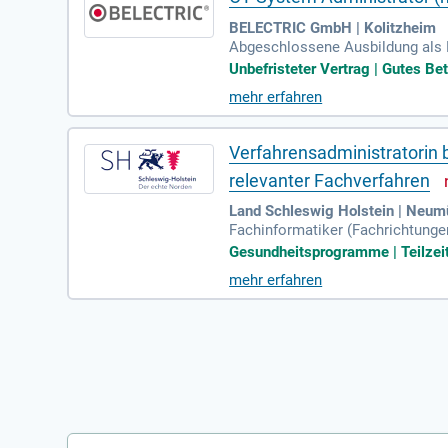
BELECTRIC GmbH | Kolitzheim
Abgeschlossene Ausbildung als F
n (Wirtschafts-Informatik, Mathe
Unbefristeter Vertrag | Gutes Bet
mehr erfahren
Verfahrensadministratorin
relevanter Fachverfahren
Land Schleswig Holstein | Neum
Fachinformatiker (Fachrichtunge
m-Kauffrau bzw.
Gesundheitsprogramme | Teilzei
mehr erfahren