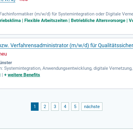
achinformatiker (m/w/d) für Systemintegration oder Digitale Vern
matik oder eine vergleichbare Qualifikation; Must-Have: Erste Beruf
riebsklima | Flexible Arbeitszeiten | Betriebliche Altersvorsorge | Vo
 bzw. Verfahrensadministrator (m/w/d) für Qualitätssi
ünster
n: Systemintegration, Anwendungsentwicklung, digitale Vernetzung, 
t
|
+
weitere Benefits
1
2
3
4
5
nächste