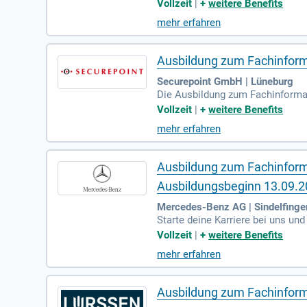
GmbH in Erfurt. Du wirst fundier
Vollzeit
|
+
weitere Benefits
verkürzen. Zu deinen Aufgaben g
mehr erfahren
Voraussetzung ist ein erfolgreic
sollten deine Favoriten sein, und 
Ausbildung zum Fachinform
Securepoint GmbH | Lüneburg
Die Ausbildung zum Fachinformati
enspezifische IT-Anwendungen wir
Vollzeit
|
+
weitere Benefits
elösungen und arbeiten intensi
mehr erfahren
aber auch deren Anpassung. Ein w
ung sichert nicht nur interessan
Ausbildung zum Fachinforma
Ausbildungsbeginn 13.09.
Mercedes-Benz AG | Sindelfinge
Starte deine Karriere bei uns und
en Jahr je nach Standort. Nach
Vollzeit
|
+
weitere Benefits
n Menschen mit Behinderung sind
mehr erfahren
Benefits, wie Essenszulagen, Mita
beitsumfeld mit zahlreichen Ges
Ausbildung zum Fachinforma