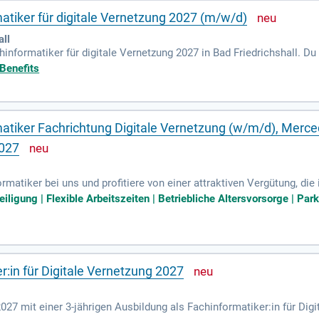
tiker für digitale Vernetzung 2027 (m/w/d)
all
informatiker für digitale Vernetzung 2027 in Bad Friedrichshall. Du 
hlossen? Dann bist du genau richtig! Begeistere dich für den digita
 Benefits
Du liebst die Teamarbeit und möchtest eigene Ideen einbringen? Er
ierkurs sind von Vorteil. Werde Teil eines innovativen Ausbildung
atiker Fachrichtung Digitale Vernetzung (w/m/d), Merc
2027
ormatiker bei uns und profitiere von einer attraktiven Vergütung, di
zu 1.434 Euro steigt. Bei erfolgreichem Abschluss deiner Ausbildun
igung | Flexible Arbeitszeiten | Betriebliche Altersvorsorge | Parkpl
e und lade alle erforderlichen Dokumente im Format *.doc oder *.pd
freuen wir uns über Bewerbungen von Menschen mit Behinderung. Be
edes-benz.com zur Verfügung. Werde Teil eines innovativen Teams 
:in für Digitale Vernetzung 2027
2027 mit einer 3-jährigen Ausbildung als Fachinformatiker:in für Dig