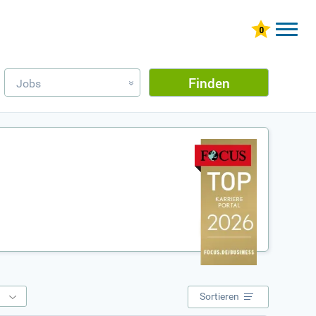
Finden
Jobs
»
e
Sortieren